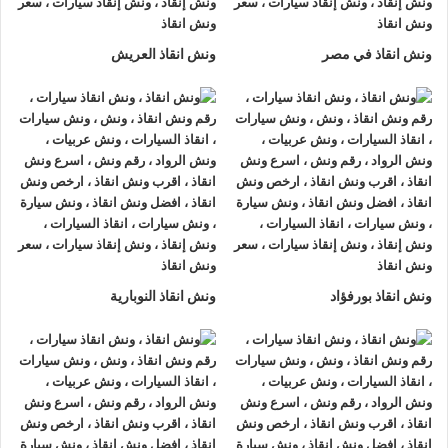
لتزويدك بأفضل مساعدة على الطريق و تقديم خدمات الانقاذ
السريع.
ونش انقاذ في مصر
ونش انقاذ العريش
ونش إنقاذ سيارات
من شركة
الرواد لإنقاذ السيارات
يقدم تجربة
فريدة
لإنقاذ السيارات
، تمتع بتجربة
ونش انقاذ سيارات
من
ونش
انقاذ الرواد
وأحصل على خصم 50% ، لدينا
ونش انقاذ
مزود بأجهزة
تتبع GPS لأمانك وأمان سيارتك.
اتصل بخدمة العملاء التابعة لنا على مدار 24 ساعة الآن للحصول
على
أقرب ونش انقاذ
من موقعك في اسوان فريق المساعدة على
أهبة الاستعداد و جاهز دائما لمساعدتك في أي وقت من النهار أو
ونش انقاذ بورفؤاد
ونش انقاذ النوبارية
الليل 24/7/365 تشمل خدمات
انقاذ السيارات في اسوان
علي ما
يلي:
1- السرعة
يصلك
ونش انقاذ السيارات
بسرعة فائقة خلال 30 دقيقة بحد اقصي
فور طلبك لـ
ونش إنقاذ سيارات
من أجل
إنقاذ السيارات
المُعطّلة في