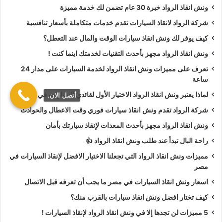
ونش انقاذ الرواد خبرة 30 عام تضمن لك خدمة مميزة
أسعار
ونش انقاذ الرواد
تعتبر رمزية لأننا نمتلك دائما
ونش أنقاذ
شركة الرواد لانقاذ السيارات تقدم خدمات متكاملة بأسعار تنافسية
سيارات في اسوان
دائما اوناشنا قريبة منك وخدماتنا بأعلي جودة
كيف يوفر لك ونش انقاذ سيارات الوقت والمال عند التعطل؟
واقل سعر و نسعي دائما لرضا العملاء لأنك أنت وسيارتك على رأس
ونش انقاذ الرواد مجهز بأحدث التقنيات لخدمتك اينما كنت !
أولوياتنا نحن دائما نراقب جميع
سيارات الانقاذ
من خلال GPS
لنجعلك دائما في امان تام علي الطريق.
تعرف على مميزات ونش انقاذ الرواد لخدمة السيارات على مدار 24
ساعة
ونش انقاذ الرواد
نحن الاقرب لك :
لماذا يعتبر ونش انقاذ الرواد الاختيار الأول لقائدي السيارات في مصر؟
أتصل الان.
شركة الرواد تقدم ونش انقاذ سيارات فوري وقت الاعطال والحوادث
ونش انقاذ اسوان
ونش انقاذ الرواد مجهز بأحدث المعدات لإنقاذ سيارتك بأمان
ونش انقاذ سيارات اسوان
راحة البال تبدأ عند طلب ونش انقاذ الرواد 👍
رقم ونش انقاذ في اسوان
مميزات ونش انقاذ الرواد التي تجعلنا الاختيار الافضل لإنقاذ السيارات في
تليفون ونش انقاذ في اسوان
مصر
ونش انقاذ سيارات في اسوان
اسعار ونش انقاذ السيارات في مصر ما يجب أن تعرفه قبل الاتصال
ونش انقاذ في اسوان
كيف تختار افضل ونش انقاذ سيارات بالقرب منك؟
ونش انقاذ باسوان
5 مميزات لن تجدها إلا في ونش انقاذ الرواد لإنقاذ السيارات !