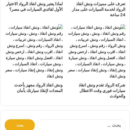
تعرف على مميزات ونش انقاذ
لماذا يعتبر ونش انقاذ الرواد الاختيار
نتعهد بوصول
ونش الانقاذ
بسرعة إلى
موقعك
في اسوان خلال
الرواد لخدمة السيارات على مدار
الأول لقائدي السيارات في مصر؟
10 دقائق بحد اقصي.
24 ساعة
يمكنك الاتصال بنا أو ارسال موقعك علي
الواتساب
أو
إرسال
بريد إلكتروني
إلى أحد ممثلينا الموجودين لارسال
أقرب ونش
انقاذ
اليك في أي وقت.
ونش انقاذ سيارات
الرواد مؤمن بالكامل حتي لا يسب اي تلف
اجزاء سياراتك.
لدينا
افضل ونش انقاذ سيارات
و
اسرع ونش انقاذ سيارات
و
اقرب ونش انقاذ سيارات
كما نقدم خدمة
انقاذ سيارات
باقل
سعر بدون رسوم اضافية و بدون اكراميات.
شركة الرواد تقدم ونش انقاذ
ونش انقاذ الرواد مجهز بأحدث
نقوم بتتبع جميع
سيارات الانقاذ
من خلال GPS.
سيارات فوري وقت الاعطال
المعدات لإنقاذ سيارتك بأمان
والحوادث
يوجد
ونش انقاذ سيارات
على مدار 24 ساعة طوال أيام
الأسبوع.
نقوم بـ
إنقاذ السيارات
خلال النهار والليل دون أي تكلفة إضافية.
جميع سائقي
أوناش الانقاذ
لدينا على دراية باستخدام أحدث
ا
ل