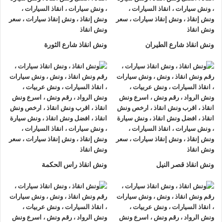
اسوان او على الطريق وذلك لأننا نعمل على مدار الساعة طوال أيام
الأسبوع.
2- الأمان
ونش انقاذ شارع الطيران
ونش انقاذ شارع الثورة
ونش انقاذ السيارات
مراقبة بـ GPS وهي آمنة للغاية تحافظ علي
السيارة امنة تماما حتي الوصول إلي أقرب مركز صيانة.
3- الخبرة
فريق عمل شركة الرواد لإنقاذ و رفع السيارات مدرب على كيفية
نقل
السيارات
وتثبيتها علي
ونش الانقاذ
وذلك إلى جانب خبرتهم المتميزة
في اختيار أسرع الطرق.
4- الانتشار الواسع
ونش انقاذ قصر النيل
ونش انقاذ راس الحكمة
تنتشر
اوناش الانقاذ في اسوان
أو علي الطرق الرئيسية في جميع
انحاء الجمهورية وهو ما يسمح بسرعة وصول
ونش انقاذ السيارات
اليك خلال 15 دقيقة بحد اقصي.