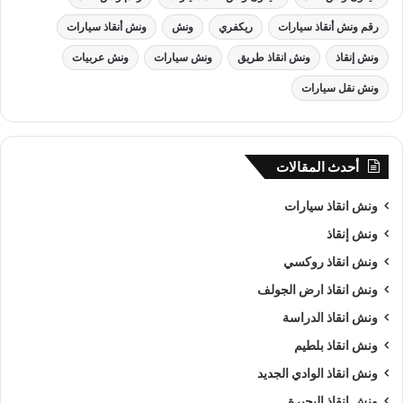
رقم ونش أنقاذ سيارات
ريكفري
ونش
ونش أنقاذ سيارات
ونش إنقاذ
ونش انقاذ طريق
ونش سيارات
ونش عربيات
ونش نقل سيارات
أحدث المقالات
ونش انقاذ , ونش انقاذ سيارات
ونش انقاذ سيارات
ونش إنقاذ
ونش انقاذ سيارات
بـ اسوان
ونش انقاذ روكسي
من اهم اسباب نجاح شركة الرواد لـرفع و
انقاذ السيارات
هى خبرتنا
ونش انقاذ ارض الجولف
الكبيرة في استغلال الوقت وتقديم خدمة
انقاذ سيارات
ذات جودة
ونش انقاذ الدراسة
عالية باقل سعر وأن نصبح من
افضل ونش انقاذ سيارات
و
ارخص
ونش انقاذ بلطيم
ونش انقاذ سيارات
و
اقرب ونش انقاذ سيارات
في اسوان و جميع
ونش انقاذ الوادي الجديد
المحافظات كما ننافس الشركات الاخري في مصر كما نسعى دائما
الي تحقيق اهدافنا و تحقيق كل متطلبات العميل في خدمة
إنقاذ
ونش انقاذ البحيرة