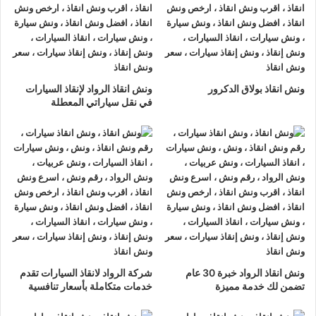
ونش انقاذ الرواد
لدينا دائما
ونش انقاذ سيارات في اسوان
لسحب و
إنقاذ سيارتك وأخذك الي اقرب مركز صيانة أو وكيل معتمد ، أتصل بنا
الان ولا تتردد
ونش انقاذ الرواد
هو
أرخص ونش انقاذ في اسوان
,
ونش انقاذ بولاق الدكرور
ونش انقاذ الرواد لإنقاذ السيارات
نحن نعمل على مدار الساعة ، اتصل الان
01063144040
–
في نقل سياراتي المعطلة
01093018585
–
01120018852
يصلك
ونش انقاذ سيارات
سريع
و مجهز بأحدث المعدات وأحدث وسائل الأمان والراحة.
ونش انقاذ سيارات
اسوان
ما يميزنا عن غيرنا انفرادنا بتقديم خدماتنا باحترافية عالية ونعمل منذ
عام 2002 على الطرق السريعة بكافة انحاء جمهورية مصر العربية
لبناء جسور من الثقة المتبادلة بين الشركة وعملائها و انقاذ و
نقل
السيارات
المعطلة و
سحب السيارات
من الحوادث.
ونش انقاذ الرواد خبرة 30 عام
شركة الرواد لانقاذ السيارات تقدم
تضمن لك خدمة مميزة
خدمات متكاملة بأسعار تنافسية
اسرع
ونش انقاذ سيارات
في اسوان