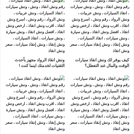
ونش انقاذ سيارات اسوان
لدينا
ونش انقاذ سيارات
مزود بمعدات
حديثة و مجهزة لـ
سحب السيارات
من الاعطال والحوادث نحن
أسرع
ونش انقاذ سيارات
يرجي الاتصال بنا علي
رقم ونش انقاذ سيارات
01063144040
–
01093018585
–
01120018852
ليصلك
اقرب ونش انقاذ
في غضون 15 دقائق بحد اقصي.
تليفون
ونش انقاذ سيارات
في اسوان
كيف يوفر لك ونش انقاذ سيارات
ونش انقاذ الرواد مجهز بأحدث
ونش انقاذ اسوان
نحن
أرخص ونش أنقاذ
في اسوان و
أسرع ونش
الوقت والمال عند التعطل؟
التقنيات لخدمتك اينما كنت !
إنقاذ
في اسوان و
أقرب ونش إنقاذ
في اسوان دائما اوناشنا بالقرب
منك ,
ونش انقاذ
اسوان من
ونش انقاذ
الرواد نعمل منذ 33 عاما
ومتخصصون في أنقاذ ورفع السيارات وخدمات الإنقاذ السريع ولدينا
اسطول
سيارات إنقاذ
منتشرة في اسوان و جميع انحاء الجمهورية
لإنقاذ و رفع السيارات المعطلة و سيارات الحوادث.
تتميز خدمة
إنقاذ السيارات
من شركة الرواد
لإنقاذ و رفع السيارات بالأتي :