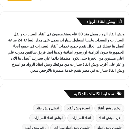
المعدات والتقنيات ورفع السيارات.
ب
ح
ث
ونش انقاذ الرواد
ع
ونش انقاذ اسوان
لدينا فريق خدمة عملاء يعمل علي مدار الساعة و
ن
ونش انقاذ
الرواد يعمل منذ 30 عام ومتخصصون في
أنقاذ السيارات
و
نقل
:
فريق سائقين و وناشين قادرين على التعامل مع كافة مواقف سيارتك
السيارات
والمعدات ولدينا اسطول سيارات يعمل علي مدار الساعة 24 ساعة
سحب سيارات
أو
رفع سيارات
أو
إنقاذ سيارات
اذا كان عطل او
أتصل بنا نصلك في الحال نقدم جميع خدمات
أنقاذ السيارات
في جميع أنحاء
حادث
ونش انقاذ
سيارات الرواد نحن
أسرع ونش انقاذ
مما يجعل
الجمهورية بدون اكرامية او رسوم اضافية ولدينا ايضا فريق سائقين مدرب علي
خدمة
انقاذ السيارات
سهل على عملائنا.
اعلي مستوي من الخبرة حتى تكون مطمئنا دائما علي سيارتك أتصل بنا الان
واعثر على
أقرب ونش انقاذ سيارات
من موقعك
ونش انقاذ
الرواد هو
اسرع
ونش انقاذ سيارات
في مصر نقدم خدمة متميزة بالارخص سعر.
سحابة الكلمات الدلالية
ارخص ونش أنقاذ
اسرع ونش أنقاذ
افضل ونش انقاذ
اقرب ونش انقاذ
انقاذ السيارات
اوناش انقاذ السيارات
تليفون ونش أنقاذ
تليفون ونش أنقاذ سيارات
رقم ونش أنقاذ