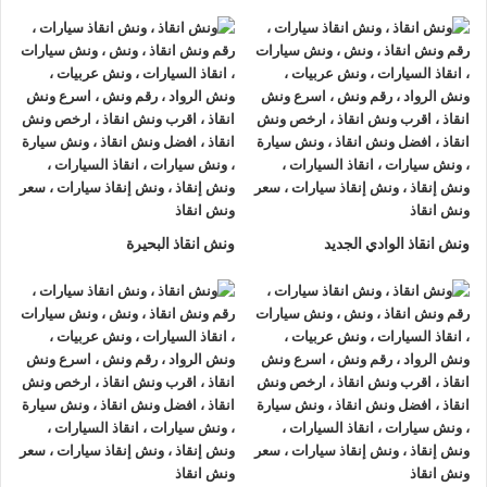
ونش انقاذ سيارات الرواد
لأنقاذ السيارات اسرع و ارخص
ونش انقاذ
سيارات في اسوان
بخصم 50% اتصل بنا الان ليصلك
اقرب ونش
انقاذ سيارات في اسوان
هناك العديد من الظروف الطارئة التي قد
تحدث لنا اثناء القيادة علي الطريق فمن الممكن ان تتعرض لحادث
سير مفاجي او ان تتعطل سيارتك وقد تحتاج الي نقلها الي اقرب
مركز صيانة او توكيل.
أذا كنت تبحث عن
ونش انقاذ سيارات
في اسوان اتصل بنا الان
ونش انقاذ الوادي الجديد
ونش انقاذ البحيرة
علي
01063144040
–
01093018585
–
01120018852