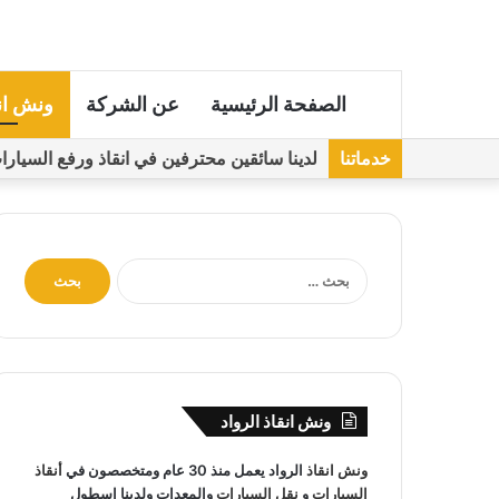
الصفحة الرئيسية
عن الشركة
ونش ان
خدماتنا
لدينا سائقين محترفين في انقاذ ورفع السيارات مجهز
ا
ل
ب
ح
ث
ع
ن
ونش انقاذ الرواد
:
ونش انقاذ
الرواد يعمل منذ 30 عام ومتخصصون في
أنقاذ
السيارات
و
نقل السيارات
والمعدات ولدينا اسطول