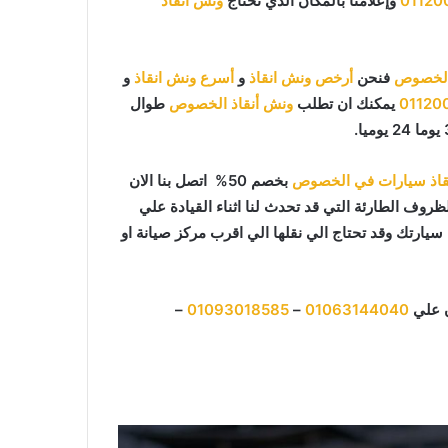
01120
وإعلامنا بالمكان الذي تحتاج
ونش انقاذ
 الخصوص
فنحن
أرخص ونش انقاذ
و
أسرع ونش انقاذ
و
01120
يمكنك ان تطلب
ونش أنقاذ الخصوص
طوال
قاذ سيارات في الخصوص
بخصم 50% اتصل بنا الان
ظروف الطارئة التي قد تحدث لنا اثناء القيادة علي
ارتك وقد تحتاج الي نقلها الي اقرب مركز صيانة او
ن علي
01063144040
–
01093018585
–