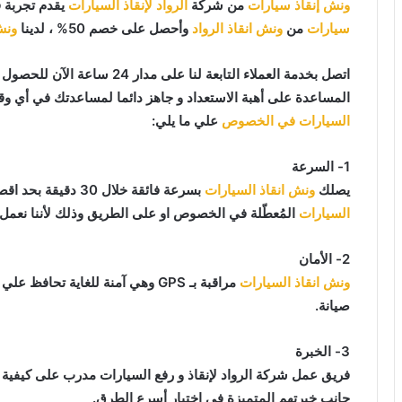
ونش إنقاذ سيارات
من شركة
الرواد لإنقاذ السيارات
يقدم تجربة 
سيارات
من
ونش انقاذ الرواد
وأحصل على خصم 50% ، لدينا
ونش
اتصل بخدمة العملاء التابعة لنا على مدار 24 ساعة الآن للحصول على
المساعدة على أهبة الاستعداد و جاهز دائما لمساعدتك في أي وقت من النهار أو ا
السيارات في الخصوص
علي ما يلي:
1- السرعة
يصلك
ونش انقاذ السيارات
بسرعة فائقة خلال 30 دقيقة بحد اقصي فور طلبك لـ
السيارات
المُعطّلة في الخصوص او على الطريق وذلك لأننا نعمل 
2- الأمان
ونش انقاذ السيارات
مراقبة بـ GPS وهي آمنة للغاية تح
صيانة.
3- الخبرة
فريق عمل شركة الرواد لإنقاذ و رفع السيارات مدرب على كيفية
جانب خبرتهم المتميزة في اختيار أسرع الطرق.