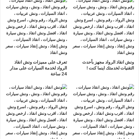
ونش انقاذ سيارات الدراسة
لدينا
ونش انقاذ سيارات
مزود بمعدات
حديثة و مجهزة لـ
سحب السيارات
من الاعطال والحوادث نحن
أسرع
ونش انقاذ سيارات
يرجي الاتصال بنا علي
رقم ونش انقاذ سيارات
01063144040
–
01093018585
–
01120018852
ليصلك
اقرب ونش انقاذ
في غضون 15 دقائق بحد اقصي.
تليفون
ونش انقاذ سيارات
في الدراسة
ونش انقاذ الرواد مجهز بأحدث
تعرف على مميزات ونش انقاذ
ونش انقاذ الدراسة
نحن
أرخص ونش أنقاذ
في الدراسة و
أسرع ونش
التقنيات لخدمتك اينما كنت !
الرواد لخدمة السيارات على مدار
24 ساعة
إنقاذ
في الدراسة و
أقرب ونش إنقاذ
في الدراسة دائما اوناشنا
بالقرب منك ,
ونش انقاذ
الدراسة من
ونش انقاذ
الرواد نعمل منذ 33
عاما ومتخصصون في أنقاذ ورفع السيارات وخدمات الإنقاذ السريع
ولدينا اسطول
سيارات إنقاذ
منتشرة في الدراسة و جميع انحاء
الجمهورية لإنقاذ و رفع السيارات المعطلة و سيارات الحوادث.
تتميز خدمة
إنقاذ السيارات
من شركة الرواد
لإنقاذ و رفع السيارات بالأتي :