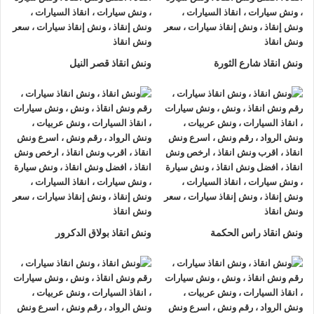
الدراسة او على الطريق وذلك لأننا نعمل على مدار الساعة طوال
أيام الأسبوع.
2- الأمان
ونش انقاذ شارع الثورة
ونش انقاذ قصر النيل
ونش انقاذ السيارات
مراقبة بـ GPS وهي آمنة للغاية تحافظ علي
السيارة امنة تماما حتي الوصول إلي أقرب مركز صيانة.
3- الخبرة
فريق عمل شركة الرواد لإنقاذ و رفع السيارات مدرب على كيفية
نقل
السيارات
وتثبيتها علي
ونش الانقاذ
وذلك إلى جانب خبرتهم المتميزة
في اختيار أسرع الطرق.
4- الانتشار الواسع
ونش انقاذ راس الحكمة
ونش انقاذ بولاق الدكرور
تنتشر
اوناش الانقاذ في الدراسة
أو علي الطرق الرئيسية في جميع
انحاء الجمهورية وهو ما يسمح بسرعة وصول
ونش انقاذ السيارات
اليك خلال 15 دقيقة بحد اقصي.