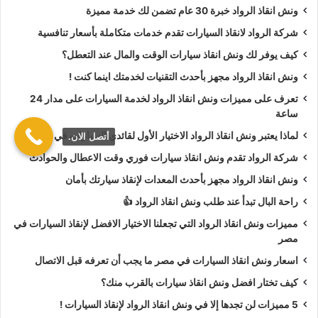
ونش انقاذ الرواد خبرة 30 عام تضمن لك خدمة مميزة
أسعار
ونش انقاذ الرواد
تعتبر رمزية لأننا نمتلك دائما
ونش أنقاذ
شركة الرواد لانقاذ السيارات تقدم خدمات متكاملة بأسعار تنافسية
سيارات في الدراسة
دائما اوناشنا قريبة منك وخدماتنا بأعلي جودة
كيف يوفر لك ونش انقاذ سيارات الوقت والمال عند التعطل؟
واقل سعر و نسعي دائما لرضا العملاء لأنك أنت وسيارتك على رأس
ونش انقاذ الرواد مجهز بأحدث التقنيات لخدمتك اينما كنت !
أولوياتنا نحن دائما نراقب جميع
سيارات الانقاذ
من خلال GPS
لنجعلك دائما في امان تام علي الطريق.
تعرف على مميزات ونش انقاذ الرواد لخدمة السيارات على مدار 24
ساعة
ونش انقاذ الرواد
نحن الاقرب لك :
لماذا يعتبر ونش انقاذ الرواد الاختيار الأول لقائدي السيارات في مصر؟
أتصل الان.
شركة الرواد تقدم ونش انقاذ سيارات فوري وقت الاعطال والحوادث
ونش انقاذ الدراسة
ونش انقاذ الرواد مجهز بأحدث المعدات لإنقاذ سيارتك بأمان
ونش انقاذ سيارات الدراسة
راحة البال تبدأ عند طلب ونش انقاذ الرواد 👍
رقم ونش انقاذ في الدراسة
مميزات ونش انقاذ الرواد التي تجعلنا الاختيار الافضل لإنقاذ السيارات في
تليفون ونش انقاذ في الدراسة
مصر
ونش انقاذ سيارات في الدراسة
اسعار ونش انقاذ السيارات في مصر ما يجب أن تعرفه قبل الاتصال
ونش انقاذ في الدراسة
كيف تختار افضل ونش انقاذ سيارات بالقرب منك؟
ونش انقاذ بالدراسة
5 مميزات لن تجدها إلا في ونش انقاذ الرواد لإنقاذ السيارات !