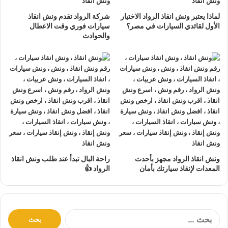
نتعهد بوصول
ونش الانقاذ
بسرعة إلى
موقعك
في الدراسة
لماذا يعتبر ونش انقاذ الرواد الاختيار
شركة الرواد تقدم ونش انقاذ
خلال 10 دقائق بحد اقصي.
الأول لقائدي السيارات في مصر؟
سيارات فوري وقت الاعطال
والحوادث
يمكنك الاتصال بنا أو ارسال موقعك علي
الواتساب
أو
إرسال
بريد إلكتروني
إلى أحد ممثلينا الموجودين لارسال
أقرب ونش
انقاذ
اليك في أي وقت.
ونش انقاذ سيارات
الرواد مؤمن بالكامل حتي لا يسب اي تلف
اجزاء سياراتك.
لدينا
افضل ونش انقاذ سيارات
و
اسرع ونش انقاذ سيارات
و
اقرب ونش انقاذ سيارات
كما نقدم خدمة
انقاذ سيارات
باقل
سعر بدون رسوم اضافية و بدون اكراميات.
نقوم بتتبع جميع
سيارات الانقاذ
من خلال GPS.
ونش انقاذ الرواد مجهز بأحدث
راحة البال تبدأ عند طلب ونش انقاذ
المعدات لإنقاذ سيارتك بأمان
الرواد 👍
يوجد
ونش انقاذ سيارات
على مدار 24 ساعة طوال أيام
الأسبوع.
نقوم بـ
إنقاذ السيارات
خلال النهار والليل دون أي تكلفة إضافية.
جميع سائقي
أوناش الانقاذ
لدينا على دراية باستخدام أحدث
ا
ل