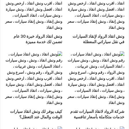
ونش انقاذ الرواد
لدينا دائما
ونش انقاذ سيارات في الدراسة
لسحب
و إنقاذ سيارتك وأخذك الي اقرب مركز صيانة أو وكيل معتمد ، أتصل
بنا الان ولا تتردد
ونش انقاذ الرواد
هو
أرخص ونش انقاذ في الدراسة
,
ونش انقاذ الرواد لإنقاذ السيارات
ونش انقاذ الرواد خبرة 30 عام
نحن نعمل على مدار الساعة ، اتصل الان
01063144040
–
في نقل سياراتي المعطلة
تضمن لك خدمة مميزة
01093018585
–
01120018852
يصلك
ونش انقاذ سيارات
سريع
و مجهز بأحدث المعدات وأحدث وسائل الأمان والراحة.
ونش انقاذ سيارات
الدراسة
ما يميزنا عن غيرنا انفرادنا بتقديم خدماتنا باحترافية عالية ونعمل منذ
عام 2002 على الطرق السريعة بكافة انحاء جمهورية مصر العربية
لبناء جسور من الثقة المتبادلة بين الشركة وعملائها و انقاذ و
نقل
السيارات
المعطلة و
سحب السيارات
من الحوادث.
شركة الرواد لانقاذ السيارات تقدم
كيف يوفر لك ونش انقاذ سيارات
خدمات متكاملة بأسعار تنافسية
الوقت والمال عند التعطل؟
اسرع
ونش انقاذ سيارات
في الدراسة