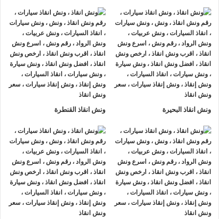
ونش انقاذ سيارات الرواد
لأنقاذ السيارات اسرع و ارخص
ونش انقاذ
سيارات في الدراسة
بخصم 50% اتصل بنا الان ليصلك
اقرب ونش
انقاذ سيارات في الدراسة
هناك العديد من الظروف الطارئة التي قد
تحدث لنا اثناء القيادة علي الطريق فمن الممكن ان تتعرض لحادث
سير مفاجي او ان تتعطل سيارتك وقد تحتاج الي نقلها الي اقرب
مركز صيانة او توكيل.
أذا كنت تبحث عن
ونش انقاذ سيارات
في الدراسة اتصل بنا الان
ونش انقاذ البحيرة
ونش انقاذ القنطرة
علي
01063144040
–
01093018585
–
01120018852