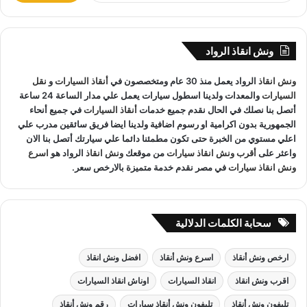
المعدات والتقنيات ورفع السيارات.
ب
ح
ث
ونش انقاذ الرواد
ع
ونش انقاذ الدراسة
لدينا فريق خدمة عملاء يعمل علي مدار الساعة و
ن
ونش انقاذ
الرواد يعمل منذ 30 عام ومتخصصون في
أنقاذ السيارات
و
نقل
:
فريق سائقين و وناشين قادرين على التعامل مع كافة مواقف سيارتك
السيارات
والمعدات ولدينا اسطول سيارات يعمل علي مدار الساعة 24 ساعة
سحب سيارات
أو
رفع سيارات
أو
إنقاذ سيارات
اذا كان عطل او
أتصل بنا نصلك في الحال نقدم جميع خدمات
أنقاذ السيارات
في جميع أنحاء
حادث
ونش انقاذ
سيارات الرواد نحن
أسرع ونش انقاذ
مما يجعل
الجمهورية بدون اكرامية او رسوم اضافية ولدينا ايضا فريق سائقين مدرب علي
خدمة
انقاذ السيارات
سهل على عملائنا.
اعلي مستوي من الخبرة حتى تكون مطمئنا دائما علي سيارتك أتصل بنا الان
واعثر على
أقرب ونش انقاذ سيارات
من موقعك
ونش انقاذ
الرواد هو
اسرع
ونش انقاذ سيارات
في مصر نقدم خدمة متميزة بالارخص سعر.
سحابة الكلمات الدلالية
ارخص ونش أنقاذ
اسرع ونش أنقاذ
افضل ونش انقاذ
اقرب ونش انقاذ
انقاذ السيارات
اوناش انقاذ السيارات
تليفون ونش أنقاذ
تليفون ونش أنقاذ سيارات
رقم ونش أنقاذ