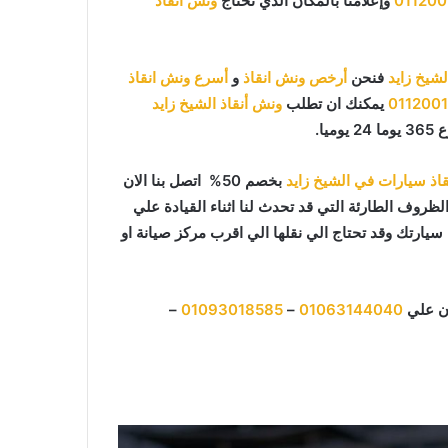
011200
وإعلامنا بالمكان الذي تحتاج
ونش انقاذ
شيخ زايد
فنحن
أرخص ونش انقاذ
و
أسرع ونش انقاذ
011200
يمكنك ان تطلب
ونش أنقاذ الشيخ زايد
اذ سيارات في الشيخ زايد
بخصم 50% اتصل بنا الان
لظروف الطارئة التي قد تحدث لنا اثناء القيادة علي
ارتك وقد تحتاج الي نقلها الي اقرب مركز صيانة او
ان علي
01063144040
–
01093018585
–