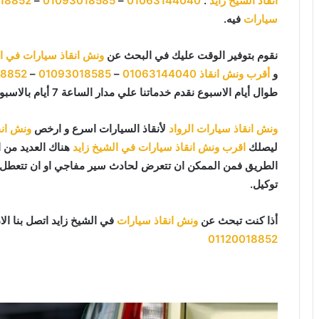
انقاذ الشيخ زايد
:
01063144040
–
01093018585
–
18852
سيارات
فيه.
نقوم بتوفير الوقت عليك في البحث عن
ونش انقاذ سيارات في ال
و
أقرب ونش انقاذ
01063144040
–
01093018585
–
18852
طوال أيام الاسبوع نقدم خدماتنا علي مدار الساعة 7 أيام بالاسبوع 365 يوما 24 يوميا.
ونش انقاذ سيارات الرواد
لأنقاذ السيارات اسرع و ارخص
ونش انق
ليصلك
اقرب ونش انقاذ سيارات في الشيخ زايد
هناك العديد من ا
الطريق فمن الممكن ان تتعرض لحادث سير مفاجي او ان تتعطل سي
توكيل.
أذا كنت تبحث عن
ونش انقاذ سيارات
في الشيخ زايد اتصل بنا ال
01120018852