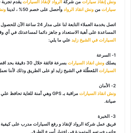
ونش إنقاذ سيارات
من شركة
الرواد لإنقاذ السيارات
يقدم تجربة 
سيارات
من
ونش انقاذ الرواد
وأحصل على خصم 50% ، لدينا
ونش
اتصل بخدمة العملاء التابعة لنا على مدار 24 ساعة الآن للحصول على
المساعدة على أهبة الاستعداد و جاهز دائما لمساعدتك في أي وقت من النهار أو ا
السيارات في الشيخ زايد
علي ما يلي:
1- السرعة
يصلك
ونش انقاذ السيارات
بسرعة فائقة خلال 30 دقيقة بحد اقصي فور طلبك لـ
السيارات
المُعطّلة في الشيخ زايد او على الطريق وذلك لأننا نعم
2- الأمان
ونش انقاذ السيارات
مراقبة بـ GPS وهي آمنة للغاية تح
صيانة.
3- الخبرة
فريق عمل شركة الرواد لإنقاذ و رفع السيارات مدرب على كيفية
جانب خبرتهم المتميزة في اختيار أسرع الطرق.