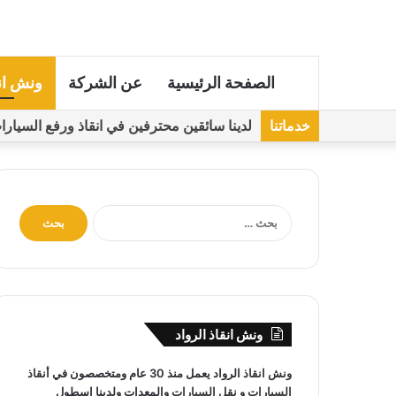
الصفحة الرئيسية
عن الشركة
ونش ان
خدماتنا
لدينا سائقين محترفين في انقاذ ورفع السيارات مجهز
ا
ل
ب
ح
ث
ع
ن
ونش انقاذ الرواد
:
ونش انقاذ
الرواد يعمل منذ 30 عام ومتخصصون في
أنقاذ
السيارات
و
نقل السيارات
والمعدات ولدينا اسطول