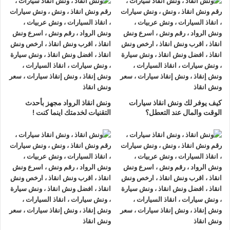
ونش انقاذ سيارات العامرية
لدينا
ونش انقاذ سيارات
مزود بمعدات
حديثة و مجهزة لـ
سحب السيارات
من الاعطال والحوادث نحن
أسرع
ونش انقاذ سيارات
يرجي الاتصال بنا علي
رقم ونش انقاذ سيارات
01063144040
–
01093018585
–
01120018852
ليصلك
اقرب ونش انقاذ
في غضون 15 دقائق بحد اقصي.
تليفون
ونش انقاذ سيارات
في العامرية
كيف يوفر لك ونش انقاذ سيارات
ونش انقاذ الرواد مجهز بأحدث
ونش انقاذ العامرية
نحن
أرخص ونش أنقاذ
في العامرية و
أسرع ونش
الوقت والمال عند التعطل؟
التقنيات لخدمتك اينما كنت !
إنقاذ
في العامرية و
أقرب ونش إنقاذ
في العامرية دائما اوناشنا
بالقرب منك ,
ونش انقاذ
العامرية من
ونش انقاذ
الرواد نعمل منذ 33
عاما ومتخصصون في أنقاذ ورفع السيارات وخدمات الإنقاذ السريع
ولدينا اسطول
سيارات إنقاذ
منتشرة في العامرية و جميع انحاء
الجمهورية لإنقاذ و رفع السيارات المعطلة و سيارات الحوادث.
تتميز خدمة
إنقاذ السيارات
من شركة الرواد
لإنقاذ و رفع السيارات بالأتي :