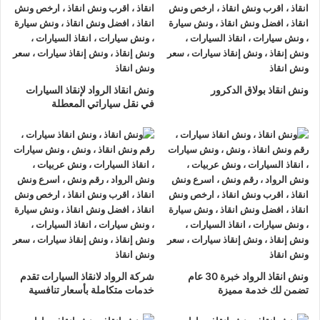
ونش انقاذ الرواد
لدينا دائما
ونش انقاذ سيارات في العامرية
لسحب
و إنقاذ سيارتك وأخذك الي اقرب مركز صيانة أو وكيل معتمد ، أتصل
بنا الان ولا تتردد
ونش انقاذ الرواد
هو
أرخص ونش انقاذ في العامرية
,
ونش انقاذ بولاق الدكرور
ونش انقاذ الرواد لإنقاذ السيارات
نحن نعمل على مدار الساعة ، اتصل الان
01063144040
–
في نقل سياراتي المعطلة
01093018585
–
01120018852
يصلك
ونش انقاذ سيارات
سريع
و مجهز بأحدث المعدات وأحدث وسائل الأمان والراحة.
ونش انقاذ سيارات
العامرية
ما يميزنا عن غيرنا انفرادنا بتقديم خدماتنا باحترافية عالية ونعمل منذ
عام 2002 على الطرق السريعة بكافة انحاء جمهورية مصر العربية
لبناء جسور من الثقة المتبادلة بين الشركة وعملائها و انقاذ و
نقل
السيارات
المعطلة و
سحب السيارات
من الحوادث.
ونش انقاذ الرواد خبرة 30 عام
شركة الرواد لانقاذ السيارات تقدم
تضمن لك خدمة مميزة
خدمات متكاملة بأسعار تنافسية
اسرع
ونش انقاذ سيارات
في العامرية