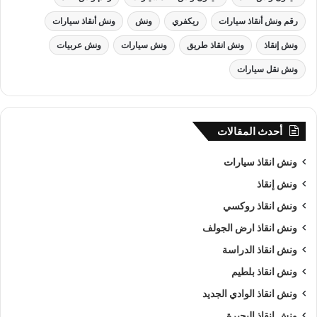
رقم ونش أنقاذ سيارات
ريكفري
ونش
ونش أنقاذ سيارات
ونش إنقاذ
ونش انقاذ طريق
ونش سيارات
ونش عربيات
ونش نقل سيارات
أحدث المقالات
ونش انقاذ , ونش انقاذ سيارات
ونش انقاذ سيارات
ونش إنقاذ
ونش انقاذ سيارات
بـ العامرية
ونش انقاذ روكسي
من اهم اسباب نجاح شركة الرواد لـرفع و
انقاذ السيارات
هى خبرتنا
ونش انقاذ ارض الجولف
الكبيرة في استغلال الوقت وتقديم خدمة
انقاذ سيارات
ذات جودة
ونش انقاذ الدراسة
عالية باقل سعر وأن نصبح من
افضل ونش انقاذ سيارات
و
ارخص
ونش انقاذ بلطيم
ونش انقاذ سيارات
و
اقرب ونش انقاذ سيارات
في العامرية و جميع
ونش انقاذ الوادي الجديد
المحافظات كما ننافس الشركات الاخري في مصر كما نسعى دائما
الي تحقيق اهدافنا و تحقيق كل متطلبات العميل في خدمة
إنقاذ
ونش انقاذ البحيرة