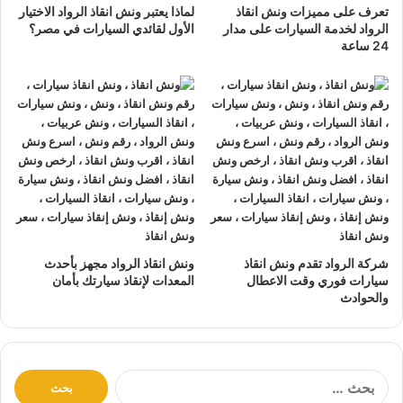
تعرف على مميزات ونش انقاذ
لماذا يعتبر ونش انقاذ الرواد الاختيار
نتعهد بوصول
ونش الانقاذ
بسرعة إلى
موقعك
في العامرية
الرواد لخدمة السيارات على مدار
الأول لقائدي السيارات في مصر؟
خلال 10 دقائق بحد اقصي.
24 ساعة
يمكنك الاتصال بنا أو ارسال موقعك علي
الواتساب
أو
إرسال
بريد إلكتروني
إلى أحد ممثلينا الموجودين لارسال
أقرب ونش
انقاذ
اليك في أي وقت.
ونش انقاذ سيارات
الرواد مؤمن بالكامل حتي لا يسب اي تلف
اجزاء سياراتك.
لدينا
افضل ونش انقاذ سيارات
و
اسرع ونش انقاذ سيارات
و
اقرب ونش انقاذ سيارات
كما نقدم خدمة
انقاذ سيارات
باقل
سعر بدون رسوم اضافية و بدون اكراميات.
شركة الرواد تقدم ونش انقاذ
ونش انقاذ الرواد مجهز بأحدث
نقوم بتتبع جميع
سيارات الانقاذ
من خلال GPS.
سيارات فوري وقت الاعطال
المعدات لإنقاذ سيارتك بأمان
والحوادث
يوجد
ونش انقاذ سيارات
على مدار 24 ساعة طوال أيام
الأسبوع.
نقوم بـ
إنقاذ السيارات
خلال النهار والليل دون أي تكلفة إضافية.
جميع سائقي
أوناش الانقاذ
لدينا على دراية باستخدام أحدث
ا
ل