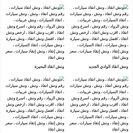
ونش انقاذ سيارات الرواد
لأنقاذ السيارات اسرع و ارخص
ونش انقاذ
سيارات في العامرية
بخصم 50% اتصل بنا الان ليصلك
اقرب ونش
انقاذ سيارات في العامرية
هناك العديد من الظروف الطارئة التي قد
تحدث لنا اثناء القيادة علي الطريق فمن الممكن ان تتعرض لحادث
سير مفاجي او ان تتعطل سيارتك وقد تحتاج الي نقلها الي اقرب
مركز صيانة او توكيل.
أذا كنت تبحث عن
ونش انقاذ سيارات
في العامرية اتصل بنا الان
ونش انقاذ الوادي الجديد
ونش انقاذ البحيرة
علي
01063144040
–
01093018585
–
01120018852