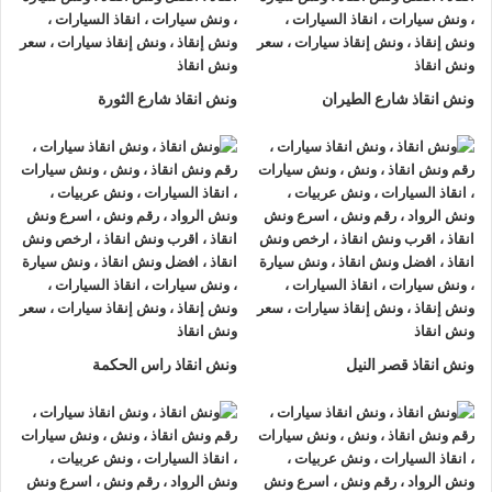
العامرية او على الطريق وذلك لأننا نعمل على مدار الساعة طوال
أيام الأسبوع.
2- الأمان
ونش انقاذ شارع الطيران
ونش انقاذ شارع الثورة
ونش انقاذ السيارات
مراقبة بـ GPS وهي آمنة للغاية تحافظ علي
السيارة امنة تماما حتي الوصول إلي أقرب مركز صيانة.
3- الخبرة
فريق عمل شركة الرواد لإنقاذ و رفع السيارات مدرب على كيفية
نقل
السيارات
وتثبيتها علي
ونش الانقاذ
وذلك إلى جانب خبرتهم المتميزة
في اختيار أسرع الطرق.
4- الانتشار الواسع
ونش انقاذ قصر النيل
ونش انقاذ راس الحكمة
تنتشر
اوناش الانقاذ في العامرية
أو علي الطرق الرئيسية في جميع
انحاء الجمهورية وهو ما يسمح بسرعة وصول
ونش انقاذ السيارات
اليك خلال 15 دقيقة بحد اقصي.