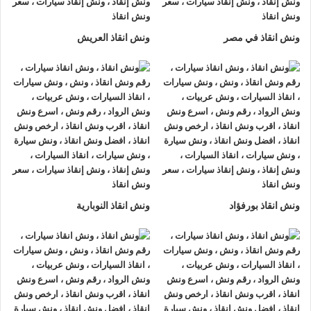
لتزويدك بأفضل مساعدة على الطريق و تقديم خدمات الانقاذ
السريع.
ونش انقاذ في مصر
ونش انقاذ العريش
ونش إنقاذ سيارات
من شركة
الرواد لإنقاذ السيارات
يقدم تجربة
فريدة
لإنقاذ السيارات
، تمتع بتجربة
ونش انقاذ سيارات
من
ونش
انقاذ الرواد
وأحصل على خصم 50% ، لدينا
ونش انقاذ
مزود بأجهزة
تتبع GPS لأمانك وأمان سيارتك.
اتصل بخدمة العملاء التابعة لنا على مدار 24 ساعة الآن للحصول
على
أقرب ونش انقاذ
من موقعك في العامرية فريق المساعدة على
أهبة الاستعداد و جاهز دائما لمساعدتك في أي وقت من النهار أو
ونش انقاذ بورفؤاد
ونش انقاذ النوبارية
الليل 24/7/365 تشمل خدمات
انقاذ السيارات في العامرية
علي ما
يلي:
1- السرعة
يصلك
ونش انقاذ السيارات
بسرعة فائقة خلال 30 دقيقة بحد اقصي
فور طلبك لـ
ونش إنقاذ سيارات
من أجل
إنقاذ السيارات
المُعطّلة في