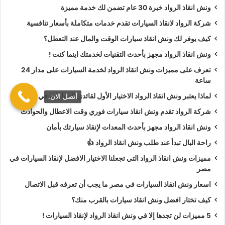
ونش انقاذ الرواد خبرة 30 عام تضمن لك خدمة مميزة
أسعار
ونش انقاذ الرواد
تعتبر رمزية لأننا نمتلك دائما
ونش أنقاذ
شركة الرواد لانقاذ السيارات تقدم خدمات متكاملة بأسعار تنافسية
سيارات في العامرية
دائما اوناشنا قريبة منك وخدماتنا بأعلي جودة
كيف يوفر لك ونش انقاذ سيارات الوقت والمال عند التعطل؟
واقل سعر و نسعي دائما لرضا العملاء لأنك أنت وسيارتك على رأس
ونش انقاذ الرواد مجهز بأحدث التقنيات لخدمتك اينما كنت !
أولوياتنا نحن دائما نراقب جميع
سيارات الانقاذ
من خلال GPS
لنجعلك دائما في امان تام علي الطريق.
تعرف على مميزات ونش انقاذ الرواد لخدمة السيارات على مدار 24
ساعة
ونش انقاذ الرواد
نحن الاقرب لك :
لماذا يعتبر ونش انقاذ الرواد الاختيار الأول لقائدي السيارات في مصر؟
أتصل الان.
شركة الرواد تقدم ونش انقاذ سيارات فوري وقت الاعطال والحوادث
ونش انقاذ العامرية
ونش انقاذ الرواد مجهز بأحدث المعدات لإنقاذ سيارتك بأمان
ونش انقاذ سيارات العامرية
راحة البال تبدأ عند طلب ونش انقاذ الرواد 👍
رقم ونش انقاذ في العامرية
مميزات ونش انقاذ الرواد التي تجعلنا الاختيار الافضل لإنقاذ السيارات في
تليفون ونش انقاذ في العامرية
مصر
ونش انقاذ سيارات في العامرية
اسعار ونش انقاذ السيارات في مصر ما يجب أن تعرفه قبل الاتصال
ونش انقاذ في العامرية
كيف تختار افضل ونش انقاذ سيارات بالقرب منك؟
ونش انقاذ بالعامرية
5 مميزات لن تجدها إلا في ونش انقاذ الرواد لإنقاذ السيارات !