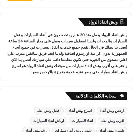
المعدات والتقنيات ورفع السيارات.
ب
ح
ث
ونش انقاذ الرواد
ع
ونش انقاذ العامرية
لدينا فريق خدمة عملاء يعمل علي مدار الساعة و
ن
ونش انقاذ
الرواد يعمل منذ 30 عام ومتخصصون في
أنقاذ السيارات
و
نقل
:
فريق سائقين و وناشين قادرين على التعامل مع كافة مواقف سيارتك
السيارات
والمعدات ولدينا اسطول سيارات يعمل علي مدار الساعة 24 ساعة
سحب سيارات
أو
رفع سيارات
أو
إنقاذ سيارات
اذا كان عطل او
أتصل بنا نصلك في الحال نقدم جميع خدمات
أنقاذ السيارات
في جميع أنحاء
حادث
ونش انقاذ
سيارات الرواد نحن
أسرع ونش انقاذ
مما يجعل
الجمهورية بدون اكرامية او رسوم اضافية ولدينا ايضا فريق سائقين مدرب علي
خدمة
انقاذ السيارات
سهل على عملائنا.
اعلي مستوي من الخبرة حتى تكون مطمئنا دائما علي سيارتك أتصل بنا الان
واعثر على
أقرب ونش انقاذ سيارات
من موقعك
ونش انقاذ
الرواد هو
اسرع
ونش انقاذ سيارات
في مصر نقدم خدمة متميزة بالارخص سعر.
سحابة الكلمات الدلالية
ارخص ونش أنقاذ
اسرع ونش أنقاذ
افضل ونش انقاذ
اقرب ونش انقاذ
انقاذ السيارات
اوناش انقاذ السيارات
تليفون ونش أنقاذ
تليفون ونش أنقاذ سيارات
رقم ونش أنقاذ