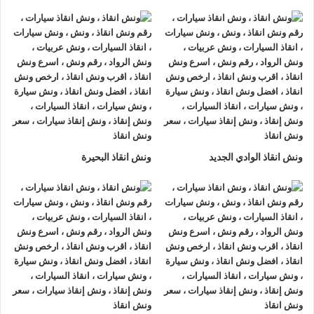
ونش انقاذ سيارات الرواد
لأنقاذ السيارات اسرع و ارخص
ونش انقاذ
سيارات في العريش
بخصم 50% اتصل بنا الان ليصلك
اقرب ونش
انقاذ سيارات في العريش
هناك العديد من الظروف الطارئة التي قد
تحدث لنا اثناء القيادة علي الطريق فمن الممكن ان تتعرض لحادث
سير مفاجي او ان تتعطل سيارتك وقد تحتاج الي نقلها الي اقرب
مركز صيانة او توكيل.
أذا كنت تبحث عن
ونش انقاذ سيارات
في العريش اتصل بنا الان
ونش انقاذ الوادي الجديد
ونش انقاذ البحيرة
علي
01063144040
–
01093018585
–
01120018852