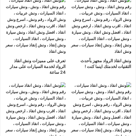
ونش انقاذ سيارات العريش
لدينا
ونش انقاذ سيارات
مزود بمعدات
حديثة و مجهزة لـ
سحب السيارات
من الاعطال والحوادث نحن
أسرع
ونش انقاذ سيارات
يرجي الاتصال بنا علي
رقم ونش انقاذ سيارات
01063144040
–
01093018585
–
01120018852
ليصلك
اقرب ونش انقاذ
في غضون 15 دقائق بحد اقصي.
تليفون
ونش انقاذ سيارات
في العريش
ونش انقاذ الرواد مجهز بأحدث
تعرف على مميزات ونش انقاذ
ونش انقاذ العريش
نحن
أرخص ونش أنقاذ
في العريش و
أسرع ونش
التقنيات لخدمتك اينما كنت !
الرواد لخدمة السيارات على مدار
24 ساعة
إنقاذ
في العريش و
أقرب ونش إنقاذ
في العريش دائما اوناشنا
بالقرب منك ,
ونش انقاذ
العريش من
ونش انقاذ
الرواد نعمل منذ 33
عاما ومتخصصون في أنقاذ ورفع السيارات وخدمات الإنقاذ السريع
ولدينا اسطول
سيارات إنقاذ
منتشرة في العريش و جميع انحاء
الجمهورية لإنقاذ و رفع السيارات المعطلة و سيارات الحوادث.
تتميز خدمة
إنقاذ السيارات
من شركة الرواد
لإنقاذ و رفع السيارات بالأتي :