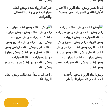
نتعهد بوصول
ونش الانقاذ
بسرعة إلى
موقعك
في العريش خلال
لماذا يعتبر ونش انقاذ الرواد الاختيار
شركة الرواد تقدم ونش انقاذ
10 دقائق بحد اقصي.
الأول لقائدي السيارات في مصر؟
سيارات فوري وقت الاعطال
والحوادث
يمكنك الاتصال بنا أو ارسال موقعك علي
الواتساب
أو
إرسال
بريد إلكتروني
إلى أحد ممثلينا الموجودين لارسال
أقرب ونش
انقاذ
اليك في أي وقت.
ونش انقاذ سيارات
الرواد مؤمن بالكامل حتي لا يسب اي تلف
اجزاء سياراتك.
لدينا
افضل ونش انقاذ سيارات
و
اسرع ونش انقاذ سيارات
و
اقرب ونش انقاذ سيارات
كما نقدم خدمة
انقاذ سيارات
باقل
سعر بدون رسوم اضافية و بدون اكراميات.
نقوم بتتبع جميع
سيارات الانقاذ
من خلال GPS.
ونش انقاذ الرواد مجهز بأحدث
راحة البال تبدأ عند طلب ونش انقاذ
المعدات لإنقاذ سيارتك بأمان
الرواد 👍
يوجد
ونش انقاذ سيارات
على مدار 24 ساعة طوال أيام
الأسبوع.
نقوم بـ
إنقاذ السيارات
خلال النهار والليل دون أي تكلفة إضافية.
جميع سائقي
أوناش الانقاذ
لدينا على دراية باستخدام أحدث
ا
ل