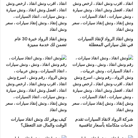
ونش انقاذ الرواد
لدينا دائما
ونش انقاذ سيارات في العريش
لسحب و
إنقاذ سيارتك وأخذك الي اقرب مركز صيانة أو وكيل معتمد ، أتصل بنا
الان ولا تتردد
ونش انقاذ الرواد
هو
أرخص ونش انقاذ في العريش
,
ونش انقاذ الرواد لإنقاذ السيارات
ونش انقاذ الرواد خبرة 30 عام
نحن نعمل على مدار الساعة ، اتصل الان
01063144040
–
في نقل سياراتي المعطلة
تضمن لك خدمة مميزة
01093018585
–
01120018852
يصلك
ونش انقاذ سيارات
سريع
و مجهز بأحدث المعدات وأحدث وسائل الأمان والراحة.
ونش انقاذ سيارات
العريش
ما يميزنا عن غيرنا انفرادنا بتقديم خدماتنا باحترافية عالية ونعمل منذ
عام 2002 على الطرق السريعة بكافة انحاء جمهورية مصر العربية
لبناء جسور من الثقة المتبادلة بين الشركة وعملائها و انقاذ و
نقل
السيارات
المعطلة و
سحب السيارات
من الحوادث.
شركة الرواد لانقاذ السيارات تقدم
كيف يوفر لك ونش انقاذ سيارات
خدمات متكاملة بأسعار تنافسية
الوقت والمال عند التعطل؟
اسرع
ونش انقاذ سيارات
في العريش