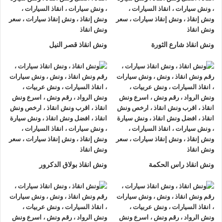
العريش او على الطريق وذلك لأننا نعمل على مدار الساعة طوال أيام
الأسبوع.
2- الأمان
ونش انقاذ شارع الثورة
ونش انقاذ قصر النيل
ونش انقاذ السيارات
مراقبة بـ GPS وهي آمنة للغاية تحافظ علي
السيارة امنة تماما حتي الوصول إلي أقرب مركز صيانة.
3- الخبرة
فريق عمل شركة الرواد لإنقاذ و رفع السيارات مدرب على كيفية
نقل
السيارات
وتثبيتها علي
ونش الانقاذ
وذلك إلى جانب خبرتهم المتميزة
في اختيار أسرع الطرق.
4- الانتشار الواسع
ونش انقاذ راس الحكمة
ونش انقاذ بولاق الدكرور
تنتشر
اوناش الانقاذ في العريش
أو علي الطرق الرئيسية في جميع
انحاء الجمهورية وهو ما يسمح بسرعة وصول
ونش انقاذ السيارات
اليك خلال 15 دقيقة بحد اقصي.