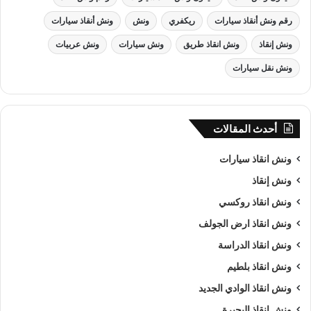
رقم ونش أنقاذ سيارات
ريكفري
ونش
ونش أنقاذ سيارات
ونش إنقاذ
ونش انقاذ طريق
ونش سيارات
ونش عربيات
ونش نقل سيارات
أحدث المقالات
ونش انقاذ , ونش انقاذ سيارات
ونش انقاذ سيارات
ونش إنقاذ
ونش انقاذ سيارات
بـ العريش
ونش انقاذ روكسي
من اهم اسباب نجاح شركة الرواد لـرفع و
انقاذ السيارات
هى خبرتنا
ونش انقاذ ارض الجولف
الكبيرة في استغلال الوقت وتقديم خدمة
انقاذ سيارات
ذات جودة
ونش انقاذ الدراسة
عالية باقل سعر وأن نصبح من
افضل ونش انقاذ سيارات
و
ارخص
ونش انقاذ بلطيم
ونش انقاذ سيارات
و
اقرب ونش انقاذ سيارات
في العريش و جميع
ونش انقاذ الوادي الجديد
المحافظات كما ننافس الشركات الاخري في مصر كما نسعى دائما
الي تحقيق اهدافنا و تحقيق كل متطلبات العميل في خدمة
إنقاذ
ونش انقاذ البحيرة