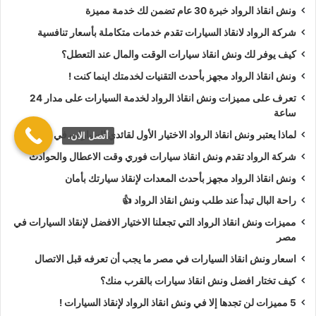
ونش انقاذ الرواد خبرة 30 عام تضمن لك خدمة مميزة
أسعار
ونش انقاذ الرواد
تعتبر رمزية لأننا نمتلك دائما
ونش أنقاذ
شركة الرواد لانقاذ السيارات تقدم خدمات متكاملة بأسعار تنافسية
سيارات في العريش
دائما اوناشنا قريبة منك وخدماتنا بأعلي جودة
كيف يوفر لك ونش انقاذ سيارات الوقت والمال عند التعطل؟
واقل سعر و نسعي دائما لرضا العملاء لأنك أنت وسيارتك على رأس
ونش انقاذ الرواد مجهز بأحدث التقنيات لخدمتك اينما كنت !
أولوياتنا نحن دائما نراقب جميع
سيارات الانقاذ
من خلال GPS
لنجعلك دائما في امان تام علي الطريق.
تعرف على مميزات ونش انقاذ الرواد لخدمة السيارات على مدار 24
ساعة
ونش انقاذ الرواد
نحن الاقرب لك :
لماذا يعتبر ونش انقاذ الرواد الاختيار الأول لقائدي السيارات في مصر؟
أتصل الان.
شركة الرواد تقدم ونش انقاذ سيارات فوري وقت الاعطال والحوادث
ونش انقاذ العريش
ونش انقاذ الرواد مجهز بأحدث المعدات لإنقاذ سيارتك بأمان
ونش انقاذ سيارات العريش
راحة البال تبدأ عند طلب ونش انقاذ الرواد 👍
رقم ونش انقاذ في العريش
مميزات ونش انقاذ الرواد التي تجعلنا الاختيار الافضل لإنقاذ السيارات في
تليفون ونش انقاذ في العريش
مصر
ونش انقاذ سيارات في العريش
اسعار ونش انقاذ السيارات في مصر ما يجب أن تعرفه قبل الاتصال
ونش انقاذ في العريش
كيف تختار افضل ونش انقاذ سيارات بالقرب منك؟
ونش انقاذ بالعريش
5 مميزات لن تجدها إلا في ونش انقاذ الرواد لإنقاذ السيارات !