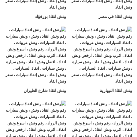
لتزويدك بأفضل مساعدة على الطريق و تقديم خدمات الانقاذ
السريع.
ونش انقاذ في مصر
ونش انقاذ بورفؤاد
ونش إنقاذ سيارات
من شركة
الرواد لإنقاذ السيارات
يقدم تجربة
فريدة
لإنقاذ السيارات
، تمتع بتجربة
ونش انقاذ سيارات
من
ونش
انقاذ الرواد
وأحصل على خصم 50% ، لدينا
ونش انقاذ
مزود بأجهزة
تتبع GPS لأمانك وأمان سيارتك.
اتصل بخدمة العملاء التابعة لنا على مدار 24 ساعة الآن للحصول
على
أقرب ونش انقاذ
من موقعك في العريش فريق المساعدة على
أهبة الاستعداد و جاهز دائما لمساعدتك في أي وقت من النهار أو
ونش انقاذ النوبارية
ونش انقاذ شارع الطيران
الليل 24/7/365 تشمل خدمات
انقاذ السيارات في العريش
علي ما
يلي:
1- السرعة
يصلك
ونش انقاذ السيارات
بسرعة فائقة خلال 30 دقيقة بحد اقصي
فور طلبك لـ
ونش إنقاذ سيارات
من أجل
إنقاذ السيارات
المُعطّلة في