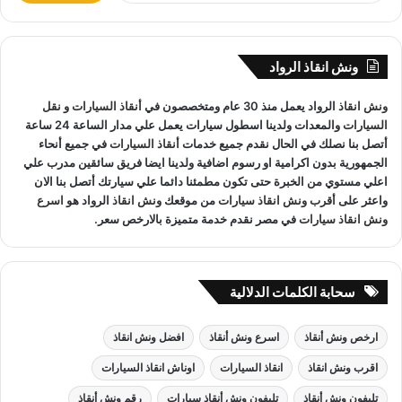
المعدات والتقنيات ورفع السيارات.
ب
ح
ث
ونش انقاذ الرواد
ع
ونش انقاذ العريش
لدينا فريق خدمة عملاء يعمل علي مدار الساعة و
ن
ونش انقاذ
الرواد يعمل منذ 30 عام ومتخصصون في
أنقاذ السيارات
و
نقل
:
فريق سائقين و وناشين قادرين على التعامل مع كافة مواقف سيارتك
السيارات
والمعدات ولدينا اسطول سيارات يعمل علي مدار الساعة 24 ساعة
سحب سيارات
أو
رفع سيارات
أو
إنقاذ سيارات
اذا كان عطل او
أتصل بنا نصلك في الحال نقدم جميع خدمات
أنقاذ السيارات
في جميع أنحاء
حادث
ونش انقاذ
سيارات الرواد نحن
أسرع ونش انقاذ
مما يجعل
الجمهورية بدون اكرامية او رسوم اضافية ولدينا ايضا فريق سائقين مدرب علي
خدمة
انقاذ السيارات
سهل على عملائنا.
اعلي مستوي من الخبرة حتى تكون مطمئنا دائما علي سيارتك أتصل بنا الان
واعثر على
أقرب ونش انقاذ سيارات
من موقعك
ونش انقاذ
الرواد هو
اسرع
ونش انقاذ سيارات
في مصر نقدم خدمة متميزة بالارخص سعر.
سحابة الكلمات الدلالية
ارخص ونش أنقاذ
اسرع ونش أنقاذ
افضل ونش انقاذ
اقرب ونش انقاذ
انقاذ السيارات
اوناش انقاذ السيارات
تليفون ونش أنقاذ
تليفون ونش أنقاذ سيارات
رقم ونش أنقاذ