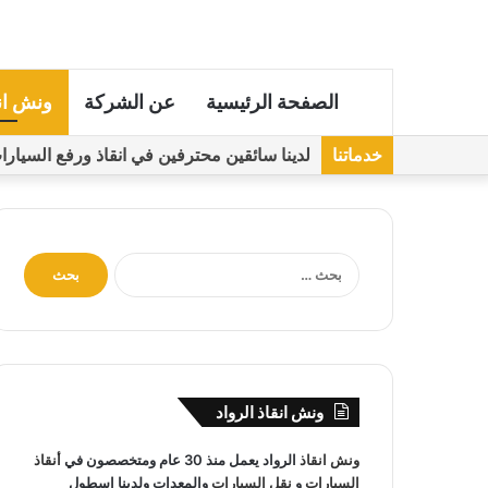
الصفحة الرئيسية
عن الشركة
ونش ان
خدماتنا
لدينا سائقين محترفين في انقاذ ورفع السيارات مجهز
ا
ل
ب
ح
ث
ع
ن
ونش انقاذ الرواد
:
ونش انقاذ
الرواد يعمل منذ 30 عام ومتخصصون في
أنقاذ
السيارات
و
نقل السيارات
والمعدات ولدينا اسطول