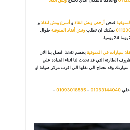
0112
وإعلامنا بالمكان الذي تحتاج
ونش انقاذ
منوفية
فنحن
أرخص ونش انقاذ
و
أسرع ونش انقاذ
و
01120
يمكنك ان تطلب
ونش أنقاذ المنوفية
طوال
اذ سيارات في المنوفية
بخصم 50% اتصل بنا الان
روف الطارئة التي قد تحدث لنا اثناء القيادة علي
ارتك وقد تحتاج الي نقلها الي اقرب مركز صيانة او
 علي
01063144040
–
01093018585
–