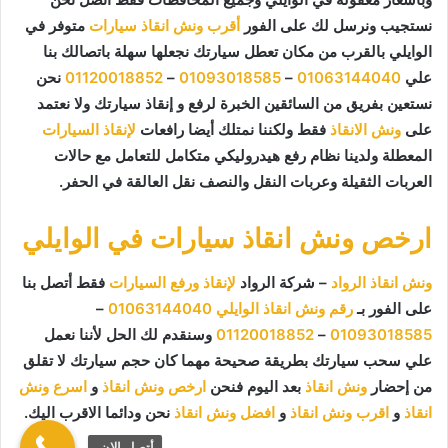
نستجيب ونرسل لك على الفور
أقرب ونش انقاذ سيارات
متوفر في
الوايلي بالقرب من مكان تعطل سيارتك نجعلها سهلة باتصالك بنا
علي
01063144040
–
01093018585
–
01120018852
نحن
نستعين بفريق من السائقين الخبرة لرفع و إنقاذ سيارتك ولا نعتمد
على
ونش الانقاذ
فقط ولكننا نمتلك أيضا رافعات
لإنقاذ السيارات
المعطلة ولدينا نظام رفع هيدروليكي متكامل للتعامل مع حالات
العربات الثقيلة وعربات النقل والنصف نقل العالقة في الحفر.
ارخص ونش انقاذ سيارات في الوايلي
ونش انقاذ الرواد
– شركة الرواد
لإنقاذ ورفع السيارات
فقط أتصل بنا
على الفور بـ
رقم ونش انقاذ الوايلي
01063144040
–
01093018585
–
01120018852
وسنقدم لك الحل لأننا نعمل
علي سحب سيارتك بطريقة صحيحة مهما كان حجم سيارتك لا تقلق
من إحضار
ونش انقاذ
بعد اليوم فنحن
ارخص ونش انقاذ
و
اسرع ونش
انقاذ
و
اقرب ونش انقاذ
و
افضل ونش انقاذ
نحن ودائما الاقرب اليك.
أتصل الان.