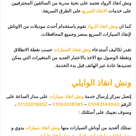
ونش انقاذ الرواد نعتمد على نخبة مدربة من السائقين المحترفيين
على خدمات
الانقاذ السريع
على الطرق السريعة.
كما ان
ونش انقاذ الرواد
نقوم باستخدام أحدث موديلات من الاوناش
لإنقاذ السيارات السريع بمصر وجميع المحافظات.
تقدر تكاليف أستدعاء
ونش إنقاذ السيارات
حسب نقطة الانطلاق
ونقطة الوصول مع الاخذ بالاعتبار العديد من المتغيرات التي يمكن
تحديدها عادة عبر الهاتف قبل بدء الخدمة.
ونش انقاذ الوايلي
إتصل بمركز إرسال خدمة
ونش انقاذ سيارات
على مدار الساعة على
الرقم
01063144040
–
01093018585
–
01120018852
،
وسوف نجيبك على أسئلتك :
نمتلك ألعديد من أوناش السيارات منها
ونش انقاذ سيارات
يدوي و
ونش إنقاذ سيارات اوتوماتيكي
و
ونش انقاذ طبلية
.