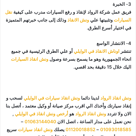
3- الخبرة
فريق عمل شركة الرواد لإنقاذ و رفع السيارات مدرب على كيفية
نقل
السيارات
وتثبيتها علي
ونش الانقاذ
وذلك إلى جانب خبرتهم المتميزة
في اختيار أسرع الطرق.
4- الانتشار الواسع
تنتشر
اوناش الانقاذ في الوايلي
أو علي الطرق الرئيسية في جميع
انحاء الجمهورية وهو ما يسمح بسرعة وصول
ونش انقاذ السيارات
اليك خلال 15 دقيقة بحد اقصي.
ونش انقاذ الرواد
لدينا دائما
ونش انقاذ سيارات في الوايلي
لسحب و
إنقاذ سيارتك وأخذك الي اقرب مركز صيانة أو وكيل معتمد ، أتصل بنا
الان ولا تتردد
ونش انقاذ الرواد
هو
أرخص ونش انقاذ في الوايلي
,
نحن نعمل على مدار الساعة ، اتصل الان
01063144040
–
01093018585
–
01120018852
يصلك
ونش انقاذ سيارات
سريع