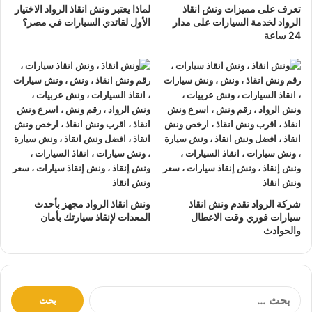
و سيارات الحوادث.
تعرف على مميزات ونش انقاذ
لماذا يعتبر ونش انقاذ الرواد الاختيار
الرواد لخدمة السيارات على مدار
الأول لقائدي السيارات في مصر؟
24 ساعة
تتميز خدمة
إنقاذ السيارات
من شركة الرواد
لإنقاذ و رفع السيارات بالأتي :
نتعهد بوصول
ونش الانقاذ
بسرعة إلى
موقعك
في شارع الازهر
خلال 10 دقائق بحد اقصي.
يمكنك الاتصال بنا أو ارسال موقعك علي
الواتساب
أو
إرسال
بريد إلكتروني
إلى أحد ممثلينا الموجودين لارسال
أقرب ونش
انقاذ
اليك في أي وقت.
ونش انقاذ سيارات
الرواد مؤمن بالكامل حتي لا يسب اي تلف
شركة الرواد تقدم ونش انقاذ
ونش انقاذ الرواد مجهز بأحدث
اجزاء سياراتك.
سيارات فوري وقت الاعطال
المعدات لإنقاذ سيارتك بأمان
والحوادث
لدينا
افضل ونش انقاذ سيارات
و
اسرع ونش انقاذ سيارات
و
اقرب ونش انقاذ سيارات
كما نقدم خدمة
انقاذ سيارات
باقل
سعر بدون رسوم اضافية و بدون اكراميات.
نقوم بتتبع جميع
سيارات الانقاذ
من خلال GPS.
ا
ل