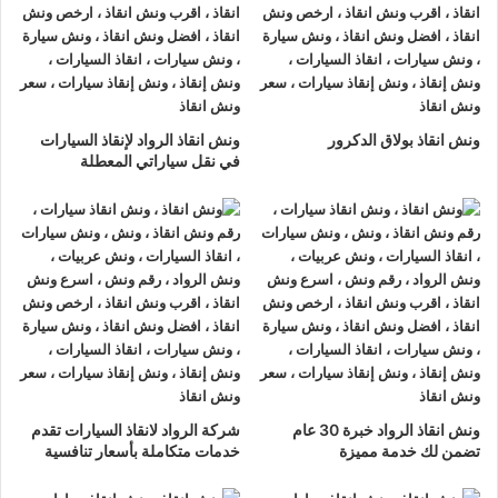
ونش انقاذ الرواد
لدينا دائما
ونش انقاذ سيارات في شارع الازهر
لسحب و إنقاذ سيارتك وأخذك الي اقرب مركز صيانة أو وكيل معتمد
، أتصل بنا الان ولا تتردد
ونش انقاذ الرواد
هو
أرخص ونش انقاذ في
ونش انقاذ بولاق الدكرور
ونش انقاذ الرواد لإنقاذ السيارات
شارع الازهر
, نحن نعمل على مدار الساعة ، اتصل الان
في نقل سياراتي المعطلة
01063144040
–
01093018585
–
01120018852
يصلك
ونش
انقاذ سيارات
سريع و مجهز بأحدث المعدات وأحدث وسائل الأمان
والراحة.
ونش انقاذ سيارات
شارع الازهر
ما يميزنا عن غيرنا انفرادنا بتقديم خدماتنا باحترافية عالية ونعمل منذ
عام 2002 على الطرق السريعة بكافة انحاء جمهورية مصر العربية
لبناء جسور من الثقة المتبادلة بين الشركة وعملائها و انقاذ و
نقل
ونش انقاذ الرواد خبرة 30 عام
شركة الرواد لانقاذ السيارات تقدم
السيارات
المعطلة و
سحب السيارات
من الحوادث.
تضمن لك خدمة مميزة
خدمات متكاملة بأسعار تنافسية
اسرع
ونش انقاذ سيارات
في شارع