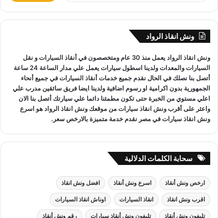
يوجد
ونش انقاذ سيارات
على مدار 24 ساعة طوال أيام
ب
الأسبوع.
ح
نقوم بـ
إنقاذ السيارات
خلال النهار والليل دون أي تكلفة إضافية.
ث
ونش انقاذ الرواد
ع
جميع سائقي
أوناش الانقاذ
لدينا على دراية باستخدام أحدث
ن
المعدات والتقنيات ورفع السيارات.
ونش انقاذ
الرواد يعمل منذ 30 عام ومتخصصون في
أنقاذ السيارات
و
نقل
:
السيارات
والمعدات ولدينا اسطول سيارات يعمل علي مدار الساعة 24 ساعة
أتصل بنا نصلك في الحال نقدم جميع خدمات
أنقاذ السيارات
في جميع أنحاء
الجمهورية بدون اكرامية او رسوم اضافية ولدينا ايضا فريق سائقين مدرب علي
اعلي مستوي من الخبرة حتى تكون مطمئنا دائما علي سيارتك أتصل بنا الان
ونش انقاذ شارع الازهر
لدينا فريق خدمة عملاء يعمل علي مدار
واعثر على
أقرب ونش انقاذ سيارات
من موقعك
ونش انقاذ
الرواد هو
اسرع
الساعة و فريق سائقين و وناشين قادرين على التعامل مع كافة
ونش انقاذ سيارات
في مصر نقدم خدمة متميزة بالارخص سعر.
مواقف سيارتك
سحب سيارات
أو
رفع سيارات
أو
إنقاذ سيارات
اذا
كان عطل او حادث
ونش انقاذ
سيارات الرواد نحن
أسرع ونش انقاذ
مما يجعل خدمة
انقاذ السيارات
سهل على عملائنا.
سحابة الكلمات الدلالية
ارخص ونش أنقاذ
اسرع ونش أنقاذ
افضل ونش انقاذ
اقرب ونش انقاذ
انقاذ السيارات
اوناش انقاذ السيارات
تليفون ونش أنقاذ
تليفون ونش أنقاذ سيارات
رقم ونش أنقاذ