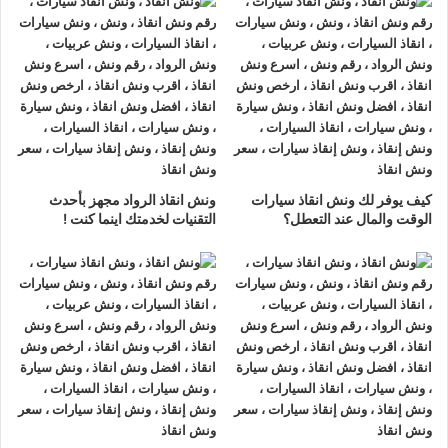
الازهر
ونش انقاذ سيارات شارع الازهر
لدينا
ونش انقاذ سيارات
مزود
بمعدات حديثة و مجهزة لـ
سحب السيارات
من الاعطال والحوادث
نحن
أسرع ونش انقاذ سيارات
يرجي الاتصال بنا علي
رقم ونش انقاذ
سيارات
01063144040
–
01093018585
–
01120018852
ليصلك
اقرب ونش انقاذ
في غضون 15 دقائق بحد
كيف يوفر لك ونش انقاذ سيارات
ونش انقاذ الرواد مجهز بأحدث
اقصي.
الوقت والمال عند التعطل؟
التقنيات لخدمتك اينما كنت !
تليفون
ونش انقاذ سيارات
في شارع الازهر
ونش انقاذ شارع الازهر
نحن
أرخص ونش أنقاذ
في شارع الازهر و
أسرع ونش إنقاذ
في شارع الازهر و
أقرب ونش إنقاذ
في شارع
الازهر دائما اوناشنا بالقرب منك ,
ونش انقاذ
شارع الازهر من
ونش
انقاذ
الرواد نعمل منذ 33 عاما ومتخصصون في أنقاذ ورفع السيارات
وخدمات الإنقاذ السريع ولدينا اسطول
سيارات إنقاذ
منتشرة في
شارع الازهر و جميع انحاء الجمهورية لإنقاذ و رفع السيارات المعطلة