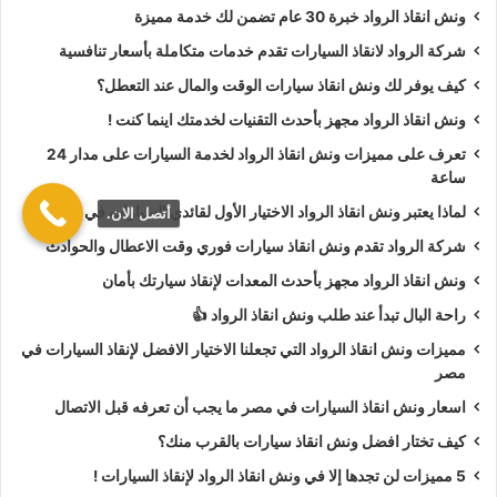
ونش انقاذ الرواد خبرة 30 عام تضمن لك خدمة مميزة
طلب
ونش انقاذ سيارات
لنفخ أطارات السيارة.
طلب
ونش انقاذ سيارات
لـ فتح أبواب السيارة.
شركة الرواد لانقاذ السيارات تقدم خدمات متكاملة بأسعار تنافسية
طلب
ونش انقاذ سيارات
لأخد وصلة بطارية.
كيف يوفر لك ونش انقاذ سيارات الوقت والمال عند التعطل؟
طلب
ونش انقاذ سيارات
لنقلك لاقرب مركز صيانة.
ونش انقاذ الرواد مجهز بأحدث التقنيات لخدمتك اينما كنت !
تعرف على مميزات ونش انقاذ الرواد لخدمة السيارات على مدار 24
أسعار
ونش انقاذ الرواد
تعتبر رمزية لأننا نمتلك دائما
ونش أنقاذ
ساعة
سيارات في شارع الازهر
دائما اوناشنا قريبة منك وخدماتنا بأعلي
لماذا يعتبر ونش انقاذ الرواد الاختيار الأول لقائدي السيارات في مصر؟
أتصل الان.
جودة واقل سعر و نسعي دائما لرضا العملاء لأنك أنت وسيارتك على
شركة الرواد تقدم ونش انقاذ سيارات فوري وقت الاعطال والحوادث
رأس أولوياتنا نحن دائما نراقب جميع
سيارات الانقاذ
من خلال GPS
لنجعلك دائما في امان تام علي الطريق.
ونش انقاذ الرواد مجهز بأحدث المعدات لإنقاذ سيارتك بأمان
راحة البال تبدأ عند طلب ونش انقاذ الرواد 👍
ونش انقاذ الرواد
نحن الاقرب لك :
مميزات ونش انقاذ الرواد التي تجعلنا الاختيار الافضل لإنقاذ السيارات في
مصر
ونش انقاذ شارع الازهر
اسعار ونش انقاذ السيارات في مصر ما يجب أن تعرفه قبل الاتصال
ونش انقاذ سيارات شارع الازهر
كيف تختار افضل ونش انقاذ سيارات بالقرب منك؟
رقم ونش انقاذ في شارع الازهر
5 مميزات لن تجدها إلا في ونش انقاذ الرواد لإنقاذ السيارات !
تليفون ونش انقاذ في شارع الازهر