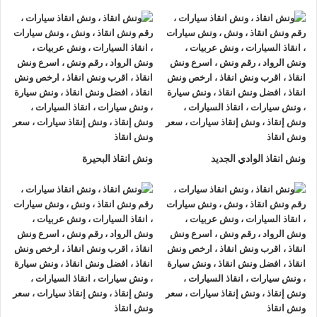
ونش انقاذ سيارات الرواد
لأنقاذ السيارات اسرع و ارخص
ونش انقاذ
سيارات في شارع الازهر
بخصم 50% اتصل بنا الان ليصلك
اقرب
ونش انقاذ سيارات في شارع الازهر
هناك العديد من الظروف
الطارئة التي قد تحدث لنا اثناء القيادة علي الطريق فمن الممكن ان
تتعرض لحادث سير مفاجي او ان تتعطل سيارتك وقد تحتاج الي نقلها
الي اقرب مركز صيانة او توكيل.
أذا كنت تبحث عن
ونش انقاذ سيارات
في شارع الازهر اتصل بنا الان
ونش انقاذ الوادي الجديد
ونش انقاذ البحيرة
علي
01063144040
–
01093018585
–
01120018852