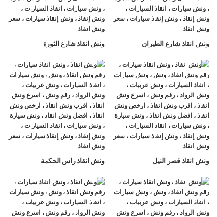
شارع الازهر او على الطريق وذلك لأننا نعمل على مدار الساعة
طوال أيام الأسبوع.
2- الأمان
ونش انقاذ شارع الطيران
ونش انقاذ شارع الثورة
ونش انقاذ السيارات
مراقبة بـ GPS وهي آمنة للغاية تحافظ علي
السيارة امنة تماما حتي الوصول إلي أقرب مركز صيانة.
3- الخبرة
فريق عمل شركة الرواد لإنقاذ و رفع السيارات مدرب على كيفية
نقل
السيارات
وتثبيتها علي
ونش الانقاذ
وذلك إلى جانب خبرتهم المتميزة
في اختيار أسرع الطرق.
4- الانتشار الواسع
ونش انقاذ قصر النيل
ونش انقاذ راس الحكمة
تنتشر
اوناش الانقاذ في شارع الازهر
أو علي الطرق الرئيسية في
جميع انحاء الجمهورية وهو ما يسمح بسرعة وصول
ونش انقاذ
السيارات
اليك خلال 15 دقيقة بحد اقصي.