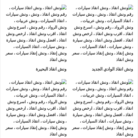
ونش انقاذ سيارات الرواد
لأنقاذ السيارات اسرع و ارخص
ونش انقاذ
سيارات في عابدين
بخصم 50% اتصل بنا الان ليصلك
اقرب ونش
انقاذ سيارات في عابدين
هناك العديد من الظروف الطارئة التي قد
تحدث لنا اثناء القيادة علي الطريق فمن الممكن ان تتعرض لحادث
سير مفاجي او ان تتعطل سيارتك وقد تحتاج الي نقلها الي اقرب
مركز صيانة او توكيل.
أذا كنت تبحث عن
ونش انقاذ سيارات
في عابدين اتصل بنا الان
ونش انقاذ الوادي الجديد
ونش انقاذ البحيرة
علي
01063144040
–
01093018585
–
01120018852