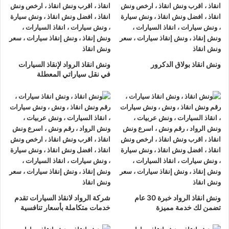
ونش انقاذ الرواد
لدينا دائما
ونش انقاذ سيارات في عابدين
لسحب و
إنقاذ سيارتك وأخذك الي اقرب مركز صيانة أو وكيل معتمد ، أتصل بنا
الان ولا تتردد
ونش انقاذ الرواد
هو
أرخص ونش انقاذ في عابدين
,
ونش انقاذ بولاق الدكرور
ونش انقاذ الرواد لإنقاذ السيارات
نحن نعمل على مدار الساعة ، اتصل الان
01063144040
–
في نقل سياراتي المعطلة
01093018585
–
01120018852
يصلك
ونش انقاذ سيارات
سريع
و مجهز بأحدث المعدات وأحدث وسائل الأمان والراحة.
ونش انقاذ سيارات
عابدين
ما يميزنا عن غيرنا انفرادنا بتقديم خدماتنا باحترافية عالية ونعمل منذ
عام 2002 على الطرق السريعة بكافة انحاء جمهورية مصر العربية
لبناء جسور من الثقة المتبادلة بين الشركة وعملائها و انقاذ و
نقل
السيارات
المعطلة و
سحب السيارات
من الحوادث.
ونش انقاذ الرواد خبرة 30 عام
شركة الرواد لانقاذ السيارات تقدم
تضمن لك خدمة مميزة
خدمات متكاملة بأسعار تنافسية
اسرع
ونش انقاذ سيارات
في عابدين