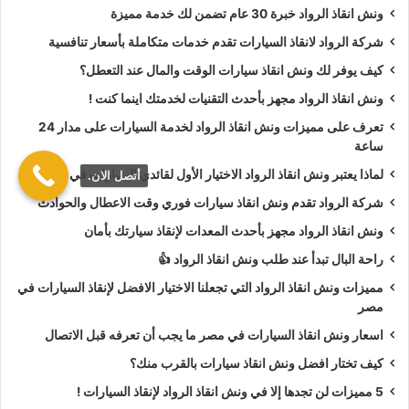
ونش انقاذ الرواد خبرة 30 عام تضمن لك خدمة مميزة
أسعار
ونش انقاذ الرواد
تعتبر رمزية لأننا نمتلك دائما
ونش أنقاذ
شركة الرواد لانقاذ السيارات تقدم خدمات متكاملة بأسعار تنافسية
سيارات في عابدين
دائما اوناشنا قريبة منك وخدماتنا بأعلي جودة
كيف يوفر لك ونش انقاذ سيارات الوقت والمال عند التعطل؟
واقل سعر و نسعي دائما لرضا العملاء لأنك أنت وسيارتك على رأس
ونش انقاذ الرواد مجهز بأحدث التقنيات لخدمتك اينما كنت !
أولوياتنا نحن دائما نراقب جميع
سيارات الانقاذ
من خلال GPS
لنجعلك دائما في امان تام علي الطريق.
تعرف على مميزات ونش انقاذ الرواد لخدمة السيارات على مدار 24
ساعة
ونش انقاذ الرواد
نحن الاقرب لك :
لماذا يعتبر ونش انقاذ الرواد الاختيار الأول لقائدي السيارات في مصر؟
أتصل الان.
شركة الرواد تقدم ونش انقاذ سيارات فوري وقت الاعطال والحوادث
ونش انقاذ عابدين
ونش انقاذ الرواد مجهز بأحدث المعدات لإنقاذ سيارتك بأمان
ونش انقاذ سيارات عابدين
راحة البال تبدأ عند طلب ونش انقاذ الرواد 👍
رقم ونش انقاذ في عابدين
مميزات ونش انقاذ الرواد التي تجعلنا الاختيار الافضل لإنقاذ السيارات في
تليفون ونش انقاذ في عابدين
مصر
ونش انقاذ سيارات في عابدين
اسعار ونش انقاذ السيارات في مصر ما يجب أن تعرفه قبل الاتصال
ونش انقاذ في عابدين
كيف تختار افضل ونش انقاذ سيارات بالقرب منك؟
ونش انقاذ بعابدين
5 مميزات لن تجدها إلا في ونش انقاذ الرواد لإنقاذ السيارات !