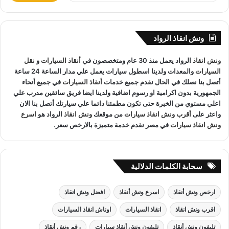
المعدات والتقنيات ورفع السيارات.
ب
ح
ث
ونش انقاذ الرواد
ع
ونش انقاذ عابدين
لدينا فريق خدمة عملاء يعمل علي مدار الساعة و
ن
ونش انقاذ
الرواد يعمل منذ 30 عام ومتخصصون في
أنقاذ السيارات
و
نقل
:
فريق سائقين و وناشين قادرين على التعامل مع كافة مواقف سيارتك
السيارات
والمعدات ولدينا اسطول سيارات يعمل علي مدار الساعة 24 ساعة
سحب سيارات
أو
رفع سيارات
أو
إنقاذ سيارات
اذا كان عطل او
أتصل بنا نصلك في الحال نقدم جميع خدمات
أنقاذ السيارات
في جميع أنحاء
حادث
ونش انقاذ
سيارات الرواد نحن
أسرع ونش انقاذ
مما يجعل
الجمهورية بدون اكرامية او رسوم اضافية ولدينا ايضا فريق سائقين مدرب علي
خدمة
انقاذ السيارات
سهل على عملائنا.
اعلي مستوي من الخبرة حتى تكون مطمئنا دائما علي سيارتك أتصل بنا الان
واعثر على
أقرب ونش انقاذ سيارات
من موقعك
ونش انقاذ
الرواد هو
اسرع
ونش انقاذ سيارات
في مصر نقدم خدمة متميزة بالارخص سعر.
سحابة الكلمات الدلالية
ارخص ونش أنقاذ
اسرع ونش أنقاذ
افضل ونش انقاذ
اقرب ونش انقاذ
انقاذ السيارات
اوناش انقاذ السيارات
تليفون ونش أنقاذ
تليفون ونش أنقاذ سيارات
رقم ونش أنقاذ