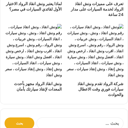
تعرف على مميزات ونش انقاذ
لماذا يعتبر ونش انقاذ الرواد الاختيار
نتعهد بوصول
ونش الانقاذ
بسرعة إلى
موقعك
في عابدين خلال
الرواد لخدمة السيارات على مدار
الأول لقائدي السيارات في مصر؟
10 دقائق بحد اقصي.
24 ساعة
يمكنك الاتصال بنا أو ارسال موقعك علي
الواتساب
أو
إرسال
بريد إلكتروني
إلى أحد ممثلينا الموجودين لارسال
أقرب ونش
انقاذ
اليك في أي وقت.
ونش انقاذ سيارات
الرواد مؤمن بالكامل حتي لا يسب اي تلف
اجزاء سياراتك.
لدينا
افضل ونش انقاذ سيارات
و
اسرع ونش انقاذ سيارات
و
اقرب ونش انقاذ سيارات
كما نقدم خدمة
انقاذ سيارات
باقل
سعر بدون رسوم اضافية و بدون اكراميات.
شركة الرواد تقدم ونش انقاذ
ونش انقاذ الرواد مجهز بأحدث
نقوم بتتبع جميع
سيارات الانقاذ
من خلال GPS.
سيارات فوري وقت الاعطال
المعدات لإنقاذ سيارتك بأمان
والحوادث
يوجد
ونش انقاذ سيارات
على مدار 24 ساعة طوال أيام
الأسبوع.
نقوم بـ
إنقاذ السيارات
خلال النهار والليل دون أي تكلفة إضافية.
جميع سائقي
أوناش الانقاذ
لدينا على دراية باستخدام أحدث
ا
ل