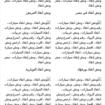
لتزويدك بأفضل مساعدة على الطريق و تقديم خدمات الانقاذ
السريع.
ونش انقاذ في مصر
ونش انقاذ العريش
ونش إنقاذ سيارات
من شركة
الرواد لإنقاذ السيارات
يقدم تجربة
فريدة
لإنقاذ السيارات
، تمتع بتجربة
ونش انقاذ سيارات
من
ونش
انقاذ الرواد
وأحصل على خصم 50% ، لدينا
ونش انقاذ
مزود بأجهزة
تتبع GPS لأمانك وأمان سيارتك.
اتصل بخدمة العملاء التابعة لنا على مدار 24 ساعة الآن للحصول
على
أقرب ونش انقاذ
من موقعك في عابدين فريق المساعدة على
أهبة الاستعداد و جاهز دائما لمساعدتك في أي وقت من النهار أو
ونش انقاذ بورفؤاد
ونش انقاذ النوبارية
الليل 24/7/365 تشمل خدمات
انقاذ السيارات في عابدين
علي ما
يلي:
1- السرعة
يصلك
ونش انقاذ السيارات
بسرعة فائقة خلال 30 دقيقة بحد اقصي
فور طلبك لـ
ونش إنقاذ سيارات
من أجل
إنقاذ السيارات
المُعطّلة في