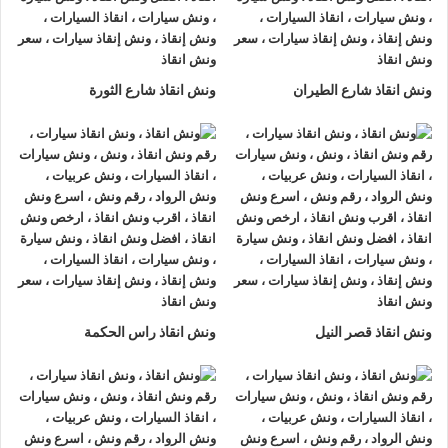
عابدين او على الطريق وذلك لأننا نعمل على مدار الساعة طوال أيام
الأسبوع.
2- الأمان
ونش انقاذ شارع الطيران
ونش انقاذ شارع الثورة
ونش انقاذ السيارات
مراقبة بـ GPS وهي آمنة للغاية تحافظ علي
السيارة امنة تماما حتي الوصول إلي أقرب مركز صيانة.
3- الخبرة
فريق عمل شركة الرواد لإنقاذ و رفع السيارات مدرب على كيفية
نقل
السيارات
وتثبيتها علي
ونش الانقاذ
وذلك إلى جانب خبرتهم المتميزة
في اختيار أسرع الطرق.
4- الانتشار الواسع
ونش انقاذ قصر النيل
ونش انقاذ راس الحكمة
تنتشر
اوناش الانقاذ في عابدين
أو علي الطرق الرئيسية في جميع
انحاء الجمهورية وهو ما يسمح بسرعة وصول
ونش انقاذ السيارات
اليك خلال 15 دقيقة بحد اقصي.