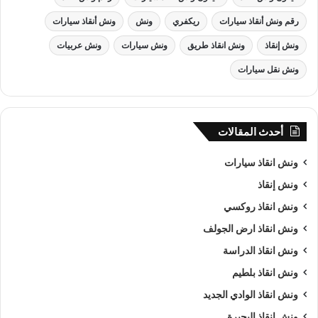
رقم ونش أنقاذ سيارات
ريكفري
ونش
ونش أنقاذ سيارات
ونش إنقاذ
ونش انقاذ طريق
ونش سيارات
ونش عربيات
ونش نقل سيارات
أحدث المقالات
ونش انقاذ , ونش انقاذ سيارات
ونش انقاذ سيارات
ونش إنقاذ
ونش انقاذ سيارات
بـ عابدين
ونش انقاذ روكسي
من اهم اسباب نجاح شركة الرواد لـرفع و
انقاذ السيارات
هى خبرتنا
ونش انقاذ ارض الجولف
الكبيرة في استغلال الوقت وتقديم خدمة
انقاذ سيارات
ذات جودة
ونش انقاذ الدراسة
عالية باقل سعر وأن نصبح من
افضل ونش انقاذ سيارات
و
ارخص
ونش انقاذ بلطيم
ونش انقاذ سيارات
و
اقرب ونش انقاذ سيارات
في عابدين و جميع
ونش انقاذ الوادي الجديد
المحافظات كما ننافس الشركات الاخري في مصر كما نسعى دائما
الي تحقيق اهدافنا و تحقيق كل متطلبات العميل في خدمة
إنقاذ
ونش انقاذ البحيرة