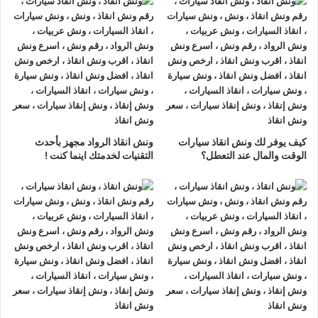
ونش انقاذ سيارات عابدين
لدينا
ونش انقاذ سيارات
مزود بمعدات
حديثة و مجهزة لـ
سحب السيارات
من الاعطال والحوادث نحن
أسرع
ونش انقاذ سيارات
يرجي الاتصال بنا علي
رقم ونش انقاذ سيارات
01063144040
–
01093018585
–
01120018852
ليصلك
اقرب ونش انقاذ
في غضون 15 دقائق بحد اقصي.
تليفون
ونش انقاذ سيارات
في عابدين
كيف يوفر لك ونش انقاذ سيارات
ونش انقاذ الرواد مجهز بأحدث
ونش انقاذ عابدين
نحن
أرخص ونش أنقاذ
في عابدين و
أسرع ونش
الوقت والمال عند التعطل؟
التقنيات لخدمتك اينما كنت !
إنقاذ
في عابدين و
أقرب ونش إنقاذ
في عابدين دائما اوناشنا بالقرب
منك ,
ونش انقاذ
عابدين من
ونش انقاذ
الرواد نعمل منذ 33 عاما
ومتخصصون في أنقاذ ورفع السيارات وخدمات الإنقاذ السريع ولدينا
اسطول
سيارات إنقاذ
منتشرة في عابدين و جميع انحاء الجمهورية
لإنقاذ و رفع السيارات المعطلة و سيارات الحوادث.
تتميز خدمة
إنقاذ السيارات
من شركة الرواد
لإنقاذ و رفع السيارات بالأتي :