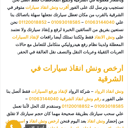
نستجيب ونرسل لك على الفور
أقرب ونش انقاذ سيارات
متوفر في
الشرقية بالقرب من مكان تعطل سيارتك نجعلها سهلة باتصالك بنا
علي
01063144040
–
01093018585
–
01120018852
نحن
نستعين بفريق من السائقين الخبرة لرفع و إنقاذ سيارتك ولا نعتمد
على
ونش الانقاذ
فقط ولكننا نمتلك أيضا رافعات
لإنقاذ السيارات
المعطلة ولدينا نظام رفع هيدروليكي متكامل للتعامل مع حالات
العربات الثقيلة وعربات النقل والنصف نقل العالقة في الحفر.
ارخص ونش انقاذ سيارات في
الشرقية
ونش انقاذ الرواد
– شركة الرواد
لإنقاذ ورفع السيارات
فقط أتصل بنا
على الفور بـ
رقم ونش انقاذ الشرقية
01063144040
–
01093018585
–
01120018852
وسنقدم لك الحل لأننا نعمل
علي سحب سيارتك بطريقة صحيحة مهما كان حجم سيارتك لا تقلق
من إحضار
ونش انقاذ
بعد اليوم فنحن
ارخص ونش انقاذ
و
اسرع ونش
أتصل الان.