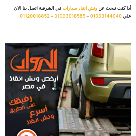
أذا كنت تبحث عن
ونش انقاذ سيارات
في الشرقية اتصل بنا الان
علي
01063144040
–
01093018585
–
01120018852