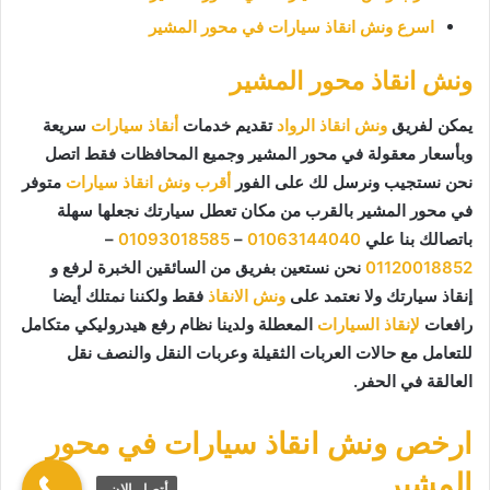
اسرع ونش انقاذ سيارات في محور المشير
ونش انقاذ محور المشير
يمكن لفريق
ونش انقاذ الرواد
تقديم خدمات
أنقاذ سيارات
سريعة
وبأسعار معقولة في محور المشير وجميع المحافظات فقط اتصل
نحن نستجيب ونرسل لك على الفور
أقرب ونش انقاذ سيارات
متوفر
في محور المشير بالقرب من مكان تعطل سيارتك نجعلها سهلة
باتصالك بنا علي
01063144040
–
01093018585
–
01120018852
نحن نستعين بفريق من السائقين الخبرة لرفع و
إنقاذ سيارتك ولا نعتمد على
ونش الانقاذ
فقط ولكننا نمتلك أيضا
رافعات
لإنقاذ السيارات
المعطلة ولدينا نظام رفع هيدروليكي متكامل
للتعامل مع حالات العربات الثقيلة وعربات النقل والنصف نقل
العالقة في الحفر.
ارخص ونش انقاذ سيارات في محور
المشير
أتصل الان.