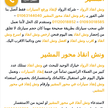
ونش انقاذ الرواد
– شركة الرواد
لإنقاذ ورفع السيارات
فقط أتصل بنا
على الفور بـ
رقم ونش انقاذ محور المشير
01063144040
–
01093018585
–
01120018852
وسنقدم لك الحل لأننا نعمل
علي سحب سيارتك بطريقة صحيحة مهما كان حجم سيارتك لا تقلق
من إحضار
ونش انقاذ
بعد اليوم فنحن
ارخص ونش انقاذ
و
اسرع ونش
انقاذ
و
اقرب ونش انقاذ
و
افضل ونش انقاذ
نحن ودائما الاقرب اليك.
ونش انقاذ محور المشير
ونش انقاذ الرواد
خيارك الوحيد للبحث عن
ونش انقاذ
نمتلك عدد
كبير من العملاء الراضيين تماماً عن خدمة
إنقاذ السيارات
، ونعمل
طوال اليوم علي استقبال مكالماتك واستفساراتك بخصوص استعداء
ونش إنقاذ سيارات في محور المشير
وارقام
ونش إنقاذ في محور
المشير
.
لاستدعاء
ونش أنقاذ في محور المشير
او لمزيد من الاستفسار