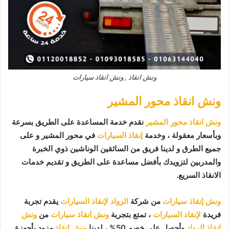
ونش انقاذ , ونش انقاذ سيارات
ونش انقاذ محور المشير
ونش انقاذ محور المشير
نقدم خدمة المساعدة على الطريق بسرعة
وبأسعار معقولة ، وخدمة
إنقاذ السيارات
في محور المشير و على
جميع الطرق و لدينا فريق من السائقين الوناشين ذوي الخبرة
والمدربين لتزويدك بأفضل مساعدة على الطريق و تقديم خدمات
الانقاذ السريع.
ونش إنقاذ سيارات
من شركة
الرواد لإنقاذ السيارات
يقدم تجربة
فريدة
لإنقاذ السيارات
، تمتع بتجربة
ونش انقاذ سيارات
من
ونش
انقاذ الرواد
وأحصل على خصم 50% ، لدينا
ونش انقاذ
مزود بأجهزة