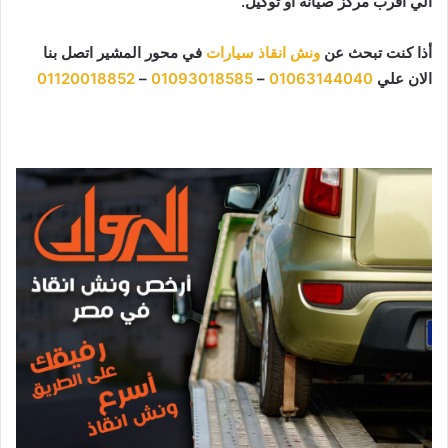
الي اقرب مركز صيانة او توكيل.
أذا كنت تبحث عن
ونش انقاذ سيارات
في محور المشير اتصل بنا
الان علي
01063144040
–
01093018585
–
01120018852