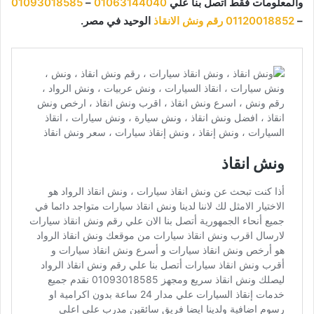
والمعلومات فقط اتصل بنا علي
01063144040
–
01093018585
–
01120018852
رقم ونش الانقاذ
الوحيد في مصر.