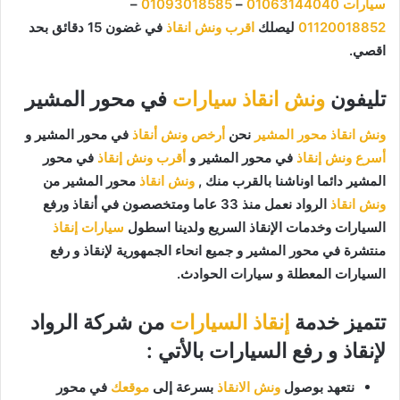
سيارات
01063144040
–
01093018585
–
01120018852
ليصلك
اقرب ونش انقاذ
في غضون 15 دقائق بحد
اقصي.
تليفون
ونش انقاذ سيارات
في محور المشير
ونش انقاذ محور المشير
نحن
أرخص ونش أنقاذ
في محور المشير و
أسرع ونش إنقاذ
في محور المشير و
أقرب ونش إنقاذ
في محور
المشير دائما اوناشنا بالقرب منك ,
ونش انقاذ
محور المشير من
ونش انقاذ
الرواد نعمل منذ 33 عاما ومتخصصون في أنقاذ ورفع
السيارات وخدمات الإنقاذ السريع ولدينا اسطول
سيارات إنقاذ
منتشرة في محور المشير و جميع انحاء الجمهورية لإنقاذ و رفع
السيارات المعطلة و سيارات الحوادث.
تتميز خدمة
إنقاذ السيارات
من شركة الرواد
لإنقاذ و رفع السيارات بالأتي :
نتعهد بوصول
ونش الانقاذ
بسرعة إلى
موقعك
في محور