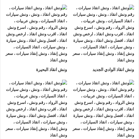
ونش انقاذ سيارات الرواد
لأنقاذ السيارات اسرع و ارخص
ونش انقاذ
سيارات في مدينة بدر
بخصم 50% اتصل بنا الان ليصلك
اقرب ونش
انقاذ سيارات في مدينة بدر
هناك العديد من الظروف الطارئة التي قد
تحدث لنا اثناء القيادة علي الطريق فمن الممكن ان تتعرض لحادث
سير مفاجي او ان تتعطل سيارتك وقد تحتاج الي نقلها الي اقرب
مركز صيانة او توكيل.
أذا كنت تبحث عن
ونش انقاذ سيارات
في مدينة بدر اتصل بنا الان
ونش انقاذ الوادي الجديد
ونش انقاذ البحيرة
علي
01063144040
–
01093018585
–
01120018852