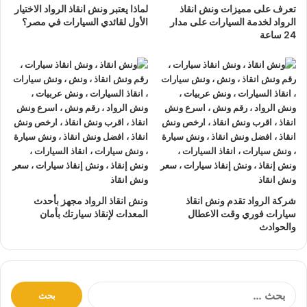
تتميز خدمة
إنقاذ السيارات
من شركة الرواد
تعرف على مميزات ونش انقاذ
لماذا يعتبر ونش انقاذ الرواد الاختيار
الرواد لخدمة السيارات على مدار
الأول لقائدي السيارات في مصر؟
لإنقاذ و رفع السيارات بالأتي :
24 ساعة
نتعهد بوصول
ونش الانقاذ
بسرعة إلى
موقعك
في مدينة بدر
خلال 10 دقائق بحد اقصي.
يمكنك الاتصال بنا أو ارسال موقعك علي
الواتساب
أو
إرسال
بريد إلكتروني
إلى أحد ممثلينا الموجودين لارسال
أقرب ونش
انقاذ
اليك في أي وقت.
ونش انقاذ سيارات
الرواد مؤمن بالكامل حتي لا يسب اي تلف
اجزاء سياراتك.
لدينا
افضل ونش انقاذ سيارات
و
اسرع ونش انقاذ سيارات
و
شركة الرواد تقدم ونش انقاذ
ونش انقاذ الرواد مجهز بأحدث
اقرب ونش انقاذ سيارات
كما نقدم خدمة
انقاذ سيارات
باقل
سيارات فوري وقت الاعطال
المعدات لإنقاذ سيارتك بأمان
والحوادث
سعر بدون رسوم اضافية و بدون اكراميات.
نقوم بتتبع جميع
سيارات الانقاذ
من خلال GPS.
يوجد
ونش انقاذ سيارات
على مدار 24 ساعة طوال أيام
ا
الأسبوع.
ل