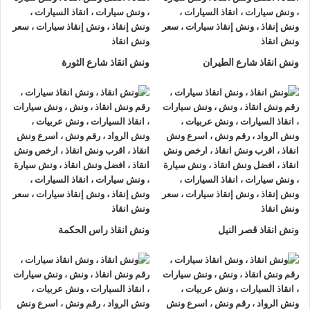
مدينة بدر او على الطريق وذلك لأننا نعمل على مدار الساعة طوال
أيام الأسبوع.
2- الأمان
ونش انقاذ شارع الطيران
ونش انقاذ شارع الثورة
ونش انقاذ السيارات
مراقبة بـ GPS وهي آمنة للغاية تحافظ علي
السيارة امنة تماما حتي الوصول إلي أقرب مركز صيانة.
3- الخبرة
فريق عمل شركة الرواد لإنقاذ و رفع السيارات مدرب على كيفية
نقل
السيارات
وتثبيتها علي
ونش الانقاذ
وذلك إلى جانب خبرتهم المتميزة
في اختيار أسرع الطرق.
4- الانتشار الواسع
ونش انقاذ قصر النيل
ونش انقاذ راس الحكمة
تنتشر
اوناش الانقاذ في مدينة بدر
أو علي الطرق الرئيسية في جميع
انحاء الجمهورية وهو ما يسمح بسرعة وصول
ونش انقاذ السيارات
اليك خلال 15 دقيقة بحد اقصي.