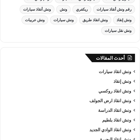
رقم ونش أنقاذ سيارات
ريكفري
ونش
ونش أنقاذ سيارات
ونش إنقاذ
ونش انقاذ طريق
ونش سيارات
ونش عربيات
ونش نقل سيارات
أحدث المقالات
ونش انقاذ سيارات
ونش إنقاذ
ونش انقاذ , ونش انقاذ سيارات
ونش انقاذ روكسي
ونش انقاذ ارض الجولف
ونش انقاذ سيارات
بـ مدينة بدر
ونش انقاذ الدراسة
من اهم اسباب نجاح شركة الرواد لـرفع و
انقاذ السيارات
هى خبرتنا
ونش انقاذ بلطيم
الكبيرة في استغلال الوقت وتقديم خدمة
انقاذ سيارات
ذات جودة
ونش انقاذ الوادي الجديد
عالية باقل سعر وأن نصبح من
افضل ونش انقاذ سيارات
و
ارخص
ونش انقاذ البحيرة