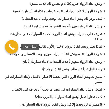
ونش انقاذ الرواد خبرة 30 عام تضمن لك خدمة مميزة
طلب
ونش انقاذ سيارات
لأخد وصلة بطارية.
طلب
ونش انقاذ سيارات
لنقلك لاقرب مركز صيانة.
شركة الرواد لانقاذ السيارات تقدم خدمات متكاملة بأسعار تنافسية
كيف يوفر لك ونش انقاذ سيارات الوقت والمال عند التعطل؟
أسعار
ونش انقاذ الرواد
تعتبر رمزية لأننا نمتلك دائما
ونش أنقاذ
ونش انقاذ الرواد مجهز بأحدث التقنيات لخدمتك اينما كنت !
سيارات في مدينة بدر
دائما اوناشنا قريبة منك وخدماتنا بأعلي جودة
تعرف على مميزات ونش انقاذ الرواد لخدمة السيارات على مدار 24
واقل سعر و نسعي دائما لرضا العملاء لأنك أنت وسيارتك على رأس
ساعة
أولوياتنا نحن دائما نراقب جميع
سيارات الانقاذ
من خلال GPS
لماذا يعتبر ونش انقاذ الرواد الاختيار الأول لقائدي السيارات في مصر؟
أتصل الان.
لنجعلك دائما في امان تام علي الطريق.
شركة الرواد تقدم ونش انقاذ سيارات فوري وقت الاعطال والحوادث
ونش انقاذ الرواد
نحن الاقرب لك :
ونش انقاذ الرواد مجهز بأحدث المعدات لإنقاذ سيارتك بأمان
راحة البال تبدأ عند طلب ونش انقاذ الرواد 👍
ونش انقاذ مدينة بدر
مميزات ونش انقاذ الرواد التي تجعلنا الاختيار الافضل لإنقاذ السيارات في
ونش انقاذ سيارات مدينة بدر
مصر
رقم ونش انقاذ في مدينة بدر
اسعار ونش انقاذ السيارات في مصر ما يجب أن تعرفه قبل الاتصال
تليفون ونش انقاذ في مدينة بدر
كيف تختار افضل ونش انقاذ سيارات بالقرب منك؟
ونش انقاذ سيارات في مدينة بدر
5 مميزات لن تجدها إلا في ونش انقاذ الرواد لإنقاذ السيارات !