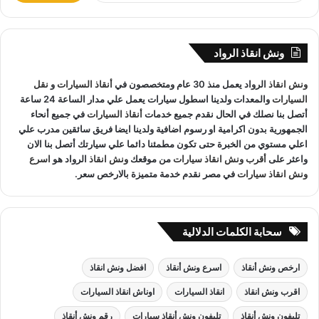
نقوم بـ
إنقاذ السيارات
خلال النهار والليل دون أي تكلفة إضافية.
ب
جميع سائقي
أوناش الانقاذ
لدينا على دراية باستخدام أحدث
ح
ث
المعدات والتقنيات ورفع السيارات.
ونش انقاذ الرواد
ع
ن
ونش انقاذ
الرواد يعمل منذ 30 عام ومتخصصون في
أنقاذ السيارات
و
نقل
:
السيارات
والمعدات ولدينا اسطول سيارات يعمل علي مدار الساعة 24 ساعة
ونش انقاذ مدينة بدر
لدينا فريق خدمة عملاء يعمل علي مدار الساعة
أتصل بنا نصلك في الحال نقدم جميع خدمات
أنقاذ السيارات
في جميع أنحاء
الجمهورية بدون اكرامية او رسوم اضافية ولدينا ايضا فريق سائقين مدرب علي
و فريق سائقين و وناشين قادرين على التعامل مع كافة مواقف
اعلي مستوي من الخبرة حتى تكون مطمئنا دائما علي سيارتك أتصل بنا الان
سيارتك
سحب سيارات
أو
رفع سيارات
أو
إنقاذ سيارات
اذا كان عطل
واعثر على
أقرب ونش انقاذ سيارات
من موقعك
ونش انقاذ
الرواد هو
اسرع
او حادث
ونش انقاذ
سيارات الرواد نحن
أسرع ونش انقاذ
مما يجعل
ونش انقاذ سيارات
في مصر نقدم خدمة متميزة بالارخص سعر.
خدمة
انقاذ السيارات
سهل على عملائنا.
سحابة الكلمات الدلالية
ارخص ونش أنقاذ
اسرع ونش أنقاذ
افضل ونش انقاذ
اقرب ونش انقاذ
انقاذ السيارات
اوناش انقاذ السيارات
تليفون ونش أنقاذ
تليفون ونش أنقاذ سيارات
رقم ونش أنقاذ