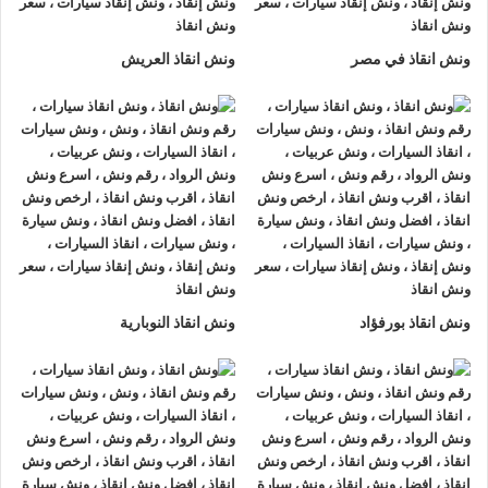
لتزويدك بأفضل مساعدة على الطريق و تقديم خدمات الانقاذ
السريع.
ونش انقاذ في مصر
ونش انقاذ العريش
ونش إنقاذ سيارات
من شركة
الرواد لإنقاذ السيارات
يقدم تجربة
فريدة
لإنقاذ السيارات
، تمتع بتجربة
ونش انقاذ سيارات
من
ونش
انقاذ الرواد
وأحصل على خصم 50% ، لدينا
ونش انقاذ
مزود بأجهزة
تتبع GPS لأمانك وأمان سيارتك.
اتصل بخدمة العملاء التابعة لنا على مدار 24 ساعة الآن للحصول
على
أقرب ونش انقاذ
من موقعك في مدينة بدر فريق المساعدة على
أهبة الاستعداد و جاهز دائما لمساعدتك في أي وقت من النهار أو
ونش انقاذ بورفؤاد
ونش انقاذ النوبارية
الليل 24/7/365 تشمل خدمات
انقاذ السيارات في مدينة بدر
علي
ما يلي:
1- السرعة
يصلك
ونش انقاذ السيارات
بسرعة فائقة خلال 30 دقيقة بحد اقصي
فور طلبك لـ
ونش إنقاذ سيارات
من أجل
إنقاذ السيارات
المُعطّلة في