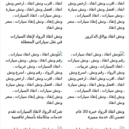
ونش انقاذ الرواد
لدينا دائما
ونش انقاذ سيارات في مدينة بدر
لسحب
و إنقاذ سيارتك وأخذك الي اقرب مركز صيانة أو وكيل معتمد ، أتصل
بنا الان ولا تتردد
ونش انقاذ الرواد
هو
أرخص ونش انقاذ في مدينة بدر
ونش انقاذ بولاق الدكرور
ونش انقاذ الرواد لإنقاذ السيارات
, نحن نعمل على مدار الساعة ، اتصل الان
01063144040
–
في نقل سياراتي المعطلة
01093018585
–
01120018852
يصلك
ونش انقاذ سيارات
سريع
و مجهز بأحدث المعدات وأحدث وسائل الأمان والراحة.
ونش انقاذ سيارات
مدينة بدر
ما يميزنا عن غيرنا انفرادنا بتقديم خدماتنا باحترافية عالية ونعمل منذ
عام 2002 على الطرق السريعة بكافة انحاء جمهورية مصر العربية
لبناء جسور من الثقة المتبادلة بين الشركة وعملائها و انقاذ و
نقل
السيارات
المعطلة و
سحب السيارات
من الحوادث.
ونش انقاذ الرواد خبرة 30 عام
شركة الرواد لانقاذ السيارات تقدم
تضمن لك خدمة مميزة
خدمات متكاملة بأسعار تنافسية
اسرع
ونش انقاذ سيارات
في مدينة