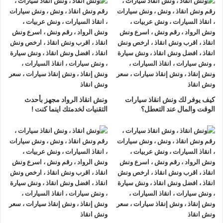
بدر
ونش انقاذ سيارات مدينة بدر
لدينا
ونش انقاذ سيارات
مزود بمعدات
حديثة و مجهزة لـ
سحب السيارات
من الاعطال والحوادث نحن
أسرع
ونش انقاذ سيارات
يرجي الاتصال بنا علي
رقم ونش انقاذ سيارات
01063144040
–
01093018585
–
01120018852
ليصلك
اقرب ونش انقاذ
في غضون 15 دقائق بحد اقصي.
كيف يوفر لك ونش انقاذ سيارات
ونش انقاذ الرواد مجهز بأحدث
تليفون
ونش انقاذ سيارات
في مدينة بدر
الوقت والمال عند التعطل؟
التقنيات لخدمتك اينما كنت !
ونش انقاذ مدينة بدر
نحن
أرخص ونش أنقاذ
في مدينة بدر و
أسرع
ونش إنقاذ
في مدينة بدر و
أقرب ونش إنقاذ
في مدينة بدر دائما
اوناشنا بالقرب منك ,
ونش انقاذ
مدينة بدر من
ونش انقاذ
الرواد
نعمل منذ 33 عاما ومتخصصون في أنقاذ ورفع السيارات وخدمات
الإنقاذ السريع ولدينا اسطول
سيارات إنقاذ
منتشرة في مدينة بدر و
جميع انحاء الجمهورية لإنقاذ و رفع السيارات المعطلة و سيارات
الحوادث.