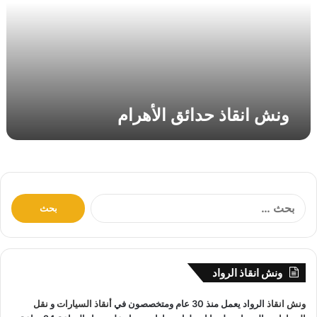
ق
ا
ذ
ح
د
ا
ئ
ونش انقاذ حدائق الأهرام
ق
ا
ل
أ
ه
ر
ا
ا
ل
م
ب
ح
ث
ونش انقاذ الرواد
ع
ن
ونش انقاذ
الرواد يعمل منذ 30 عام ومتخصصون في
أنقاذ السيارات
و
نقل
: