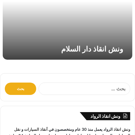
ق
ا
ذ
د
ا
ر
ا
ونش انقاذ دار السلام
ل
س
ل
ا
م
ا
ل
ب
ح
ث
ونش انقاذ الرواد
ع
ن
ونش انقاذ
الرواد يعمل منذ 30 عام ومتخصصون في
أنقاذ السيارات
و
نقل
: