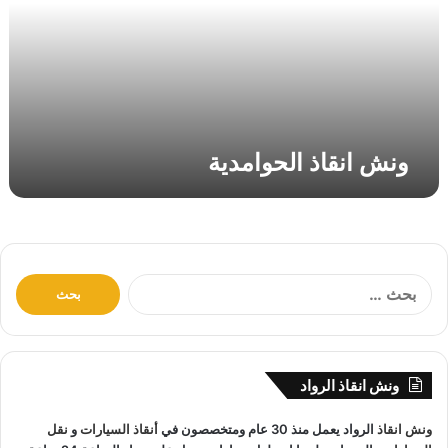
ق
ا
ذ
ا
ل
ح
و
ونش انقاذ الحوامدية
ا
م
د
ي
ة
ا
ل
ب
ح
ث
ونش انقاذ الرواد
ع
ن
ونش انقاذ
الرواد يعمل منذ 30 عام ومتخصصون في
أنقاذ السيارات
و
نقل
: