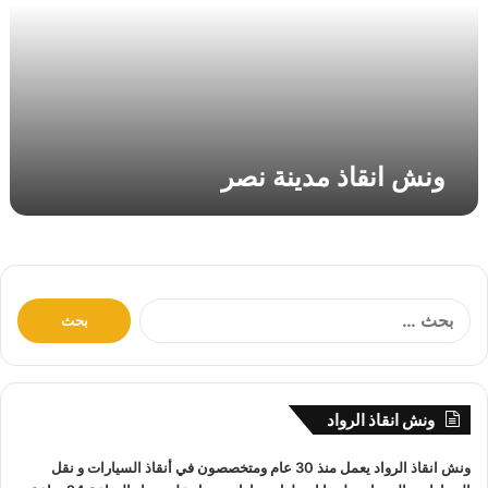
ق
ا
ذ
م
د
ي
ن
ونش انقاذ مدينة نصر
ة
ن
ص
ر
ا
ل
ب
ح
ث
ونش انقاذ الرواد
ع
ن
ونش انقاذ
الرواد يعمل منذ 30 عام ومتخصصون في
أنقاذ السيارات
و
نقل
: