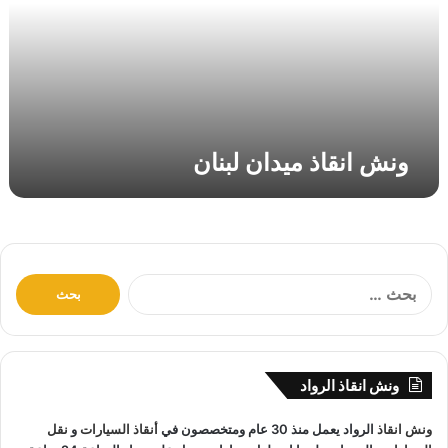
ق
ا
ذ
م
ي
د
ا
ونش انقاذ ميدان لبنان
ن
ل
ب
ن
ا
ن
ا
ل
ب
ح
ث
ونش انقاذ الرواد
ع
ن
ونش انقاذ
الرواد يعمل منذ 30 عام ومتخصصون في
أنقاذ السيارات
و
نقل
: