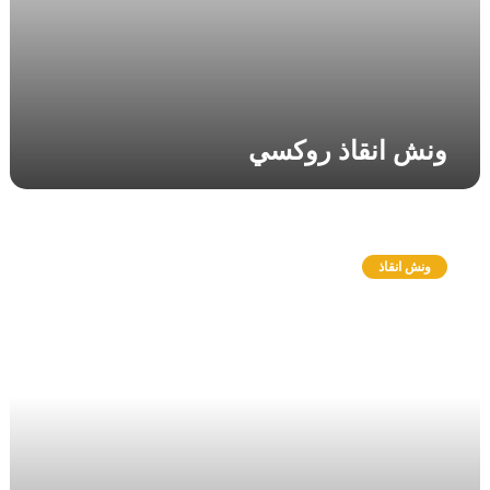
ونش انقاذ روكسي
و
ن
ونش انقاذ
ش
ا
ن
ق
ا
ذ
ا
ر
ض
ا