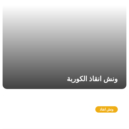
ذ
ا
ل
ك
و
ر
ب
ة
ونش انقاذ الكوربة
و
ن
ونش انقاذ
ش
ا
ن