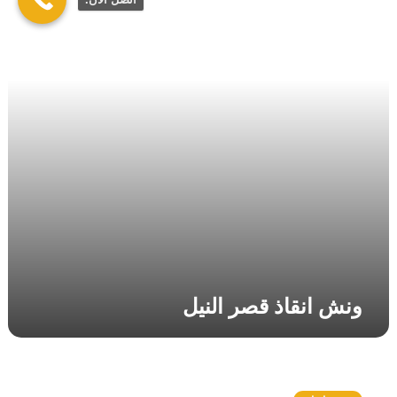
ا
ن
ق
ا
ذ
ق
ص
ر
ا
ل
ن
ي
ل
ونش انقاذ قصر النيل
و
ن