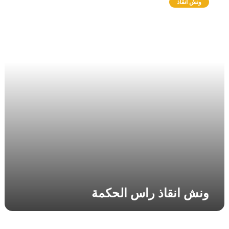
ونش انقاذ
ش
ا
ن
ق
ا
ذ
ر
ا
س
ا
ل
ح
ك
م
ة
ونش انقاذ راس الحكمة