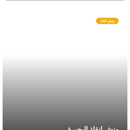
و
ن
ونش انقاذ
ش
ا
ن
ق
ا
ذ
ا
ل
ب
ح
ي
ر
ة
ونش انقاذ البحيرة