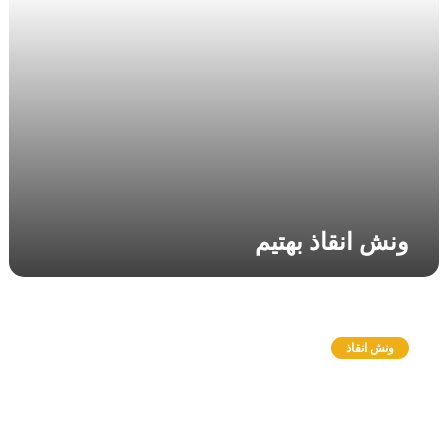
ب
ه
ت
ي
م
ونش انقاذ بهتيم
و
ن
ونش انقاذ
ش
ا
ن
ق
ا