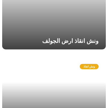
ل
ج
و
ل
ف
ونش انقاذ ارض الجولف
و
ن
ونش انقاذ
ش
ا
ن
ق
ا
ذ
ا
ل