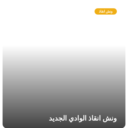
و
ن
ونش انقاذ
ش
ا
ن
ق
ا
ذ
ا
ل
و
ا
د
ي
ا
ل
ج
د
ي
ونش انقاذ الوادي الجديد
د