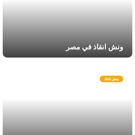
ق
ا
ذ
ف
ي
م
ص
ونش انقاذ في مصر
ر
و
ن
ونش انقاذ
ش
ا
ن
ق
ا
ذ
ا
ل
ع