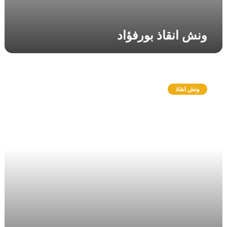
ونش انقاذ بورفؤاد
و
ن
ونش انقاذ
ش
ا
ن
ق
ا
ذ
ا
ل
ن
و
ب
ا
ر