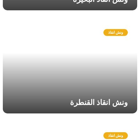
و
ن
ونش انقاذ
ش
ا
ن
ق
ا
ذ
ا
ل
ق
ن
ونش انقاذ القنطرة
ط
ر
ة
و
ن
ونش انقاذ
ش