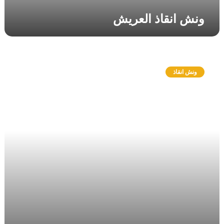
ر
ونش انقاذ العريش
ي
ش
و
ن
ونش انقاذ
ش
ا
ن
ق
ا
ذ
ب
و
ر
ف
ؤ
ا
د