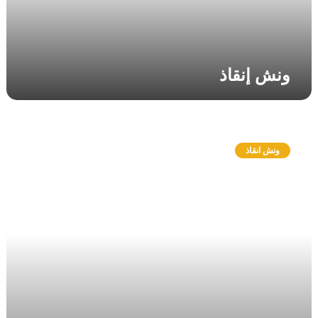
ونش إنقاذ
و
ن
ونش انقاذ
ش
ا
ن
ق
ا
ذ
ر
و
ك
س
ي