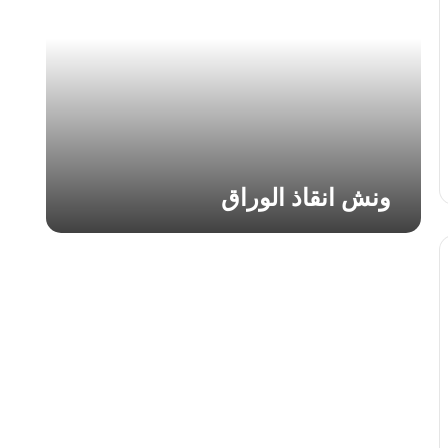
ا
ن
ق
ا
ذ
ا
ل
و
ر
ونش انقاذ الوراق
ا
ق