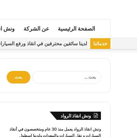
الصفحة الرئيسية
عن الشركة
ونش ان
خدماتنا
لدينا سائقين محترفين في انقاذ ورفع السيارات مجهز
ا
ل
ب
ح
ث
ع
ن
ونش انقاذ الرواد
:
ونش انقاذ
الرواد يعمل منذ 30 عام ومتخصصون في
أنقاذ
السيارات
و
نقل السيارات
والمعدات ولدينا اسطول