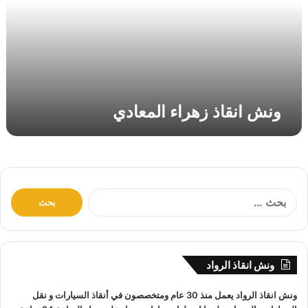
ق
ا
ذ
ز
ه
ر
ا
ونش انقاذ زهراء المعادي
ء
ا
ل
م
ع
ا
ا
د
ل
ي
ب
ح
ث
ونش انقاذ الرواد
ع
ن
ونش انقاذ
الرواد يعمل منذ 30 عام ومتخصصون في
أنقاذ السيارات
و
نقل
: