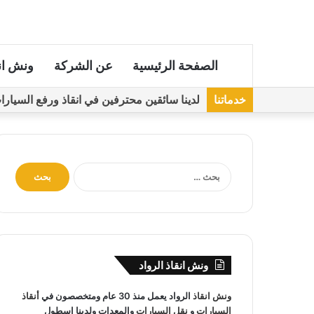
الصفحة الرئيسية
عن الشركة
ونش ان
خدماتنا
لدينا سائقين محترفين في انقاذ ورفع السيارات مجهز
ا
ل
ب
ح
ث
ع
ن
ونش انقاذ الرواد
:
ونش انقاذ
الرواد يعمل منذ 30 عام ومتخصصون في
أنقاذ
السيارات
و
نقل السيارات
والمعدات ولدينا اسطول