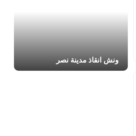
ا
ن
ق
ا
ذ
م
د
ي
ن
ونش انقاذ مدينة نصر
ة
ن
ص
ر