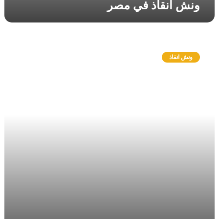
ونش انقاذ في مصر
و
ن
ونش انقاذ
ش
ا
ن
ق
ا
ذ