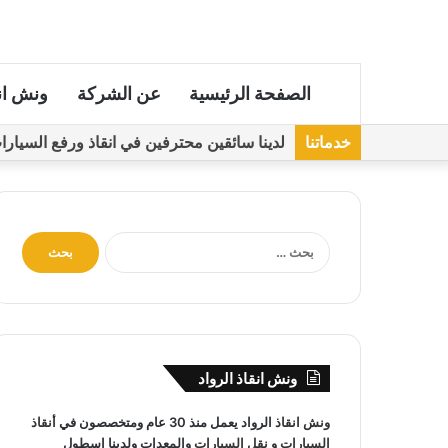
الصفحة الرئيسية
عن الشركة
ونش ان
خدماتنا
لدينا سائقين محترفين في انقاذ ورفع السيارات مجهز
ا
ل
ب
ح
ث
ع
ن
ونش انقاذ الرواد
:
ونش انقاذ
الرواد يعمل منذ 30 عام ومتخصصون في
أنقاذ
السيارات
و
نقل السيارات
والمعدات ولدينا اسطول