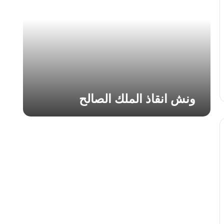
ا
ن
ق
ا
ذ
ا
ل
م
ل
ونش انقاذ الملك الصالح
ك
ا
ل
ص
ا
ل
ح