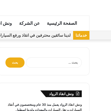
الصفحة الرئيسية
عن الشركة
ونش ان
خدماتنا
لدينا سائقين محترفين في انقاذ ورفع السيارات مجهز
ا
ل
ب
ح
ث
ع
ن
ونش انقاذ الرواد
:
ونش انقاذ
الرواد يعمل منذ 30 عام ومتخصصون في
أنقاذ
السيارات
و
نقل السيارات
والمعدات ولدينا اسطول