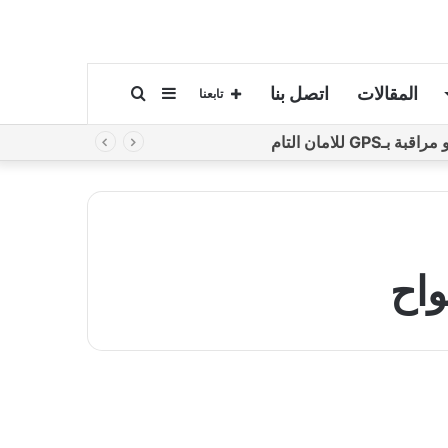
المقالات
اتصل بنا
إضافة
بحث
تابعنا
لامان التام
عمود
عن
جانبي
واح