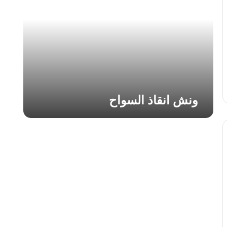
ا
ن
ق
ا
ذ
ا
ل
س
و
ونش انقاذ السواح
ا
ح