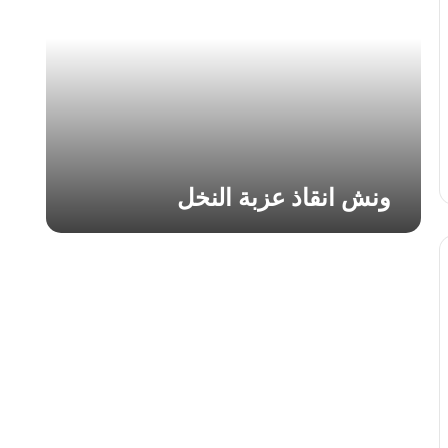
ا
ن
ق
ا
ذ
ع
ز
ب
ة
ونش انقاذ عزبة النخل
ا
ل
ن
خ
ل