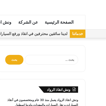
الصفحة الرئيسية
عن الشركة
ونش ان
خدماتنا
لدينا سائقين محترفين في انقاذ ورفع السيارات مجهز
ا
ل
ب
ح
ث
ع
ن
ونش انقاذ الرواد
:
ونش انقاذ
الرواد يعمل منذ 30 عام ومتخصصون في
أنقاذ
السيارات
و
نقل السيارات
والمعدات ولدينا اسطول