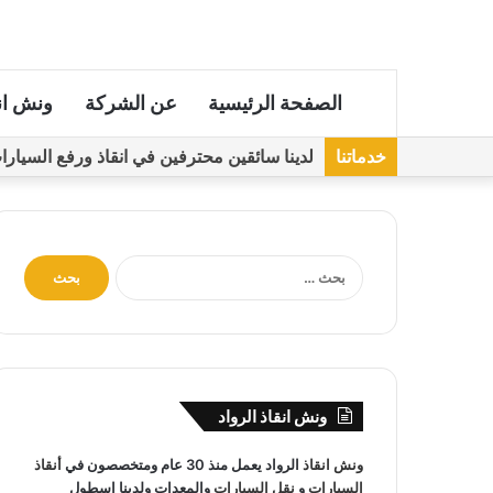
الصفحة الرئيسية
عن الشركة
ونش ان
خدماتنا
لدينا سائقين محترفين في انقاذ ورفع السيارات مجهز
ا
ل
ب
ح
ث
ع
ن
ونش انقاذ الرواد
:
ونش انقاذ
الرواد يعمل منذ 30 عام ومتخصصون في
أنقاذ
السيارات
و
نقل السيارات
والمعدات ولدينا اسطول