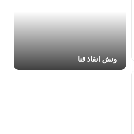
ا
ن
ق
ا
ذ
ق
ن
ا
ونش انقاذ قنا