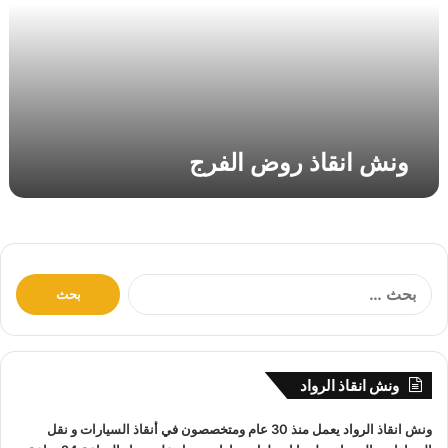
ق
ا
ذ
ر
و
ض
ا
ونش انقاذ روض الفرج
ل
ف
ر
ج
ا
ل
ب
ح
ث
ونش انقاذ الرواد
ع
ن
ونش انقاذ
الرواد يعمل منذ 30 عام ومتخصصون في
أنقاذ السيارات
و
نقل
: