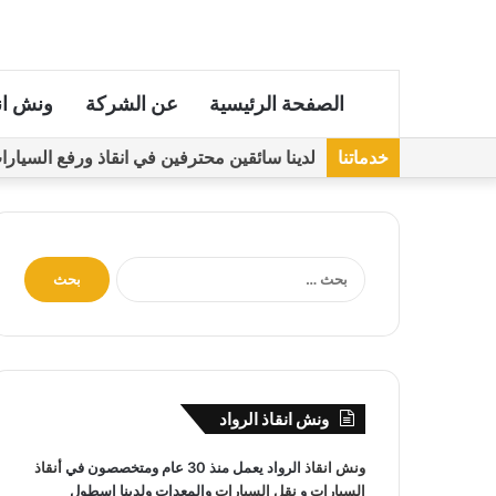
الصفحة الرئيسية
عن الشركة
ونش ان
خدماتنا
لدينا سائقين محترفين في انقاذ ورفع السيارات مجهز
ا
ل
ب
ح
ث
ع
ن
ونش انقاذ الرواد
:
ونش انقاذ
الرواد يعمل منذ 30 عام ومتخصصون في
أنقاذ
السيارات
و
نقل السيارات
والمعدات ولدينا اسطول