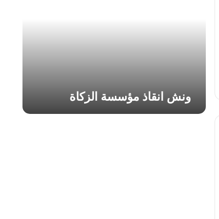
ا
ن
ق
ا
ذ
م
ؤ
س
س
ونش انقاذ مؤسسة الزكاة
ة
ا
ل
ز
ك
ا
ة