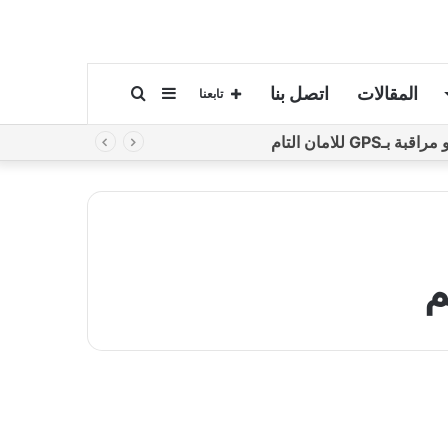
المقالات
اتصل بنا
إضافة
بحث
تابعنا
لامان التام
عمود
عن
جانبي
م