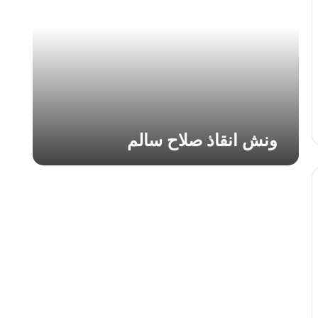
ا
ن
ق
ا
ذ
ص
ل
ا
ح
ونش انقاذ صلاح سالم
س
ا
ل
م