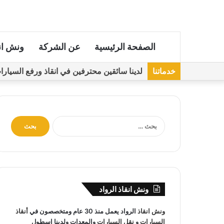
الصفحة الرئيسية
عن الشركة
ونش ان
خدماتنا
لدينا سائقين محترفين في انقاذ ورفع السيارات مجهز
ا
ل
ب
ح
ث
ع
ن
ونش انقاذ الرواد
:
ونش انقاذ
الرواد يعمل منذ 30 عام ومتخصصون في
أنقاذ
السيارات
و
نقل السيارات
والمعدات ولدينا اسطول