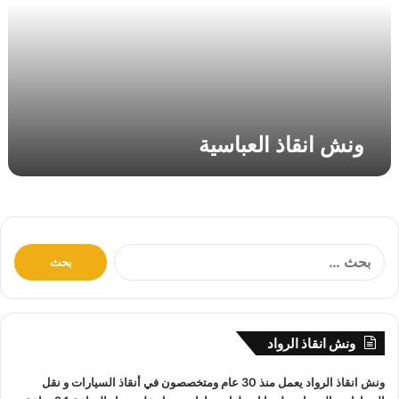
ق
ا
ذ
ا
ل
ع
ب
ونش انقاذ العباسية
ا
س
ي
ة
ا
ل
ب
ح
ث
ونش انقاذ الرواد
ع
ن
ونش انقاذ
الرواد يعمل منذ 30 عام ومتخصصون في
أنقاذ السيارات
و
نقل
: