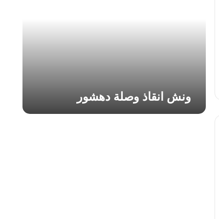
ا
ن
ق
ا
ذ
و
ص
ل
ة
ونش انقاذ وصلة دهشور
د
ه
ش
و
ر