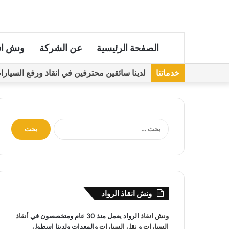
الصفحة الرئيسية
عن الشركة
ونش ان
خدماتنا
لدينا سائقين محترفين في انقاذ ورفع السيارات مجهز
ا
ل
ب
ح
ث
ع
ن
ونش انقاذ الرواد
:
ونش انقاذ
الرواد يعمل منذ 30 عام ومتخصصون في
أنقاذ
السيارات
و
نقل السيارات
والمعدات ولدينا اسطول