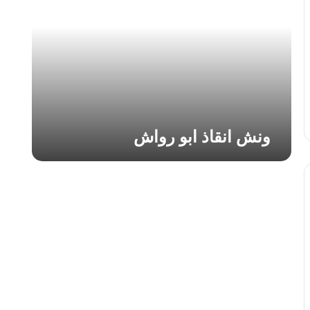
ا
ن
ق
ا
ذ
ا
ب
و
ر
ونش انقاذ ابو رواش
و
ا
ش