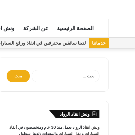
الصفحة الرئيسية
عن الشركة
ونش ان
خدماتنا
لدينا سائقين محترفين في انقاذ ورفع السيارات مجهز
ا
ل
ب
ح
ث
ع
ن
ونش انقاذ الرواد
:
ونش انقاذ
الرواد يعمل منذ 30 عام ومتخصصون في
أنقاذ
السيارات
و
نقل السيارات
والمعدات ولدينا اسطول