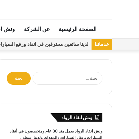
الصفحة الرئيسية
عن الشركة
ونش ان
خدماتنا
لدينا سائقين محترفين في انقاذ ورفع السيارات مجهز
ا
ل
ب
ح
ث
ع
ن
ونش انقاذ الرواد
:
ونش انقاذ
الرواد يعمل منذ 30 عام ومتخصصون في
أنقاذ
السيارات
و
نقل السيارات
والمعدات ولدينا اسطول