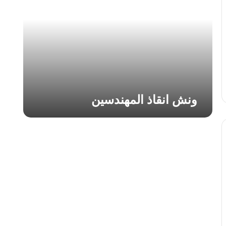
ا
ن
ق
ا
ذ
ا
ل
م
ه
ونش انقاذ المهندسين
ن
د
س
ي
ن