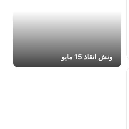
ا
ن
ق
ا
ذ
1
5
م
ا
ونش انقاذ 15 مايو
ي
و