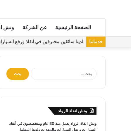
الصفحة الرئيسية
عن الشركة
ونش ان
خدماتنا
لدينا سائقين محترفين في انقاذ ورفع السيارات مجهز
ا
ل
ب
ح
ث
ع
ن
ونش انقاذ الرواد
:
ونش انقاذ
الرواد يعمل منذ 30 عام ومتخصصون في
أنقاذ
السيارات
و
نقل السيارات
والمعدات ولدينا اسطول