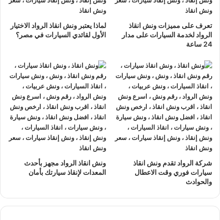
سيارتك بعناية فإن عملاؤنا يثقون بنا لاننا نعمل بجدية ومصداقية،
ونقدم دائما خدمة تفوق التوقعات.
تعرف على مميزات ونش انقاذ
لماذا يعتبر ونش انقاذ الرواد الاختيار
الرواد لخدمة السيارات على مدار
الأول لقائدي السيارات في مصر؟
24 ساعة
ارخص ونش انقاذ سيارات
–
ارخص
ونش انقاذ
تعطل السيارة المفاجئ لم يعد مصدر قلق بعد الان مع
ونش انقاذ
الرواد فنحن نوفر خدمة
ونش انقاذ سيارات
سريع لانقاذ السيارات
اينما كنت في القاهرة او المحافظات.
سواء كان السبب انفجار اطار او توقف المحرك بشكل مفاجي او
حادث لاقدر اللة فنحن لدينا
الحل السريع و الامن فكل ما عليك هو
شركة الرواد تقدم ونش انقاذ
ونش انقاذ الرواد مجهز بأحدث
الاتصال بنا علي
رقم ونش انقاذ سيارات
وسوف يتولى فريقنا
سيارات فوري وقت الاعطال
المعدات لإنقاذ سيارتك بأمان
المتخصصون التعامل مع الموقف بدقة و احترافية تامة حتى تصل
والحوادث
سيارتك الى وجهتك المطلوبة بسلام.