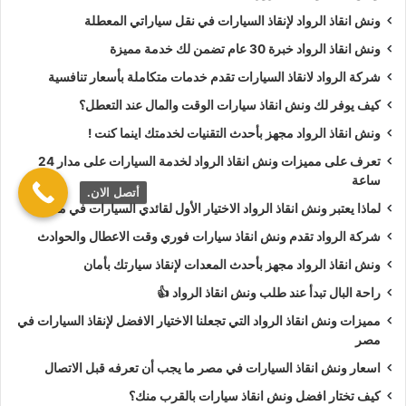
بين السرعة و السعر المعقول بقضل انتشار
سيارات الانقاذ
في
ونش انقاذ الرواد لإنقاذ السيارات في نقل سياراتي المعطلة
مختلف المحافظات اصبح الحصول علي
ونش انقاذ سيارات
اسهل
ونش انقاذ الرواد خبرة 30 عام تضمن لك خدمة مميزة
من اي وقت مضى.
شركة الرواد لانقاذ السيارات تقدم خدمات متكاملة بأسعار تنافسية
فقط اتصل بنا على
رقم ونش انقاذ
الرواد وسوف يتم
إنقاذ سيارتك
كيف يوفر لك ونش انقاذ سيارات الوقت والمال عند التعطل؟
بسرعة وكفاءة عالية دون عناء.
ونش انقاذ الرواد مجهز بأحدث التقنيات لخدمتك اينما كنت !
تعرف على مميزات ونش انقاذ الرواد لخدمة السيارات على مدار 24
رقم ونش انقاذ سيارات
–
رقم ونش
ساعة
أتصل الان.
انقاذ
لماذا يعتبر ونش انقاذ الرواد الاختيار الأول لقائدي السيارات في مصر؟
شركة الرواد تقدم ونش انقاذ سيارات فوري وقت الاعطال والحوادث
عند مواجهة اي عطل مفاجئ او حادث غير متوقع فإن اول ما تحتاجه
ونش انقاذ الرواد مجهز بأحدث المعدات لإنقاذ سيارتك بأمان
هو
رقم ونش انقاذ سيارات
لطلب
ونش انقاذ سيارات
سريع لذلك
راحة البال تبدأ عند طلب ونش انقاذ الرواد 👍
خصصت شركتنا
رقم ونش انقاذ
لإنقاذ السيارات متاح على مدار
مميزات ونش انقاذ الرواد التي تجعلنا الاختيار الافضل لإنقاذ السيارات في
اليوم 24 ساعة لخدمتك اينما كنت.
مصر
رقم
ونش انقاذ
الرواد هو
01063144040
او
01093018585
او
اسعار ونش انقاذ السيارات في مصر ما يجب أن تعرفه قبل الاتصال
01120018852
فريق انقاذ السيارات مستعد لتلقي بلاغات
انقاذ
كيف تختار افضل ونش انقاذ سيارات بالقرب منك؟