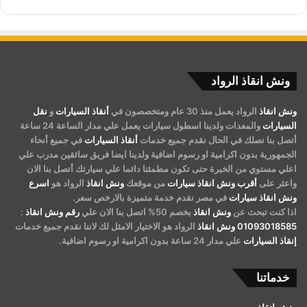
السريعة؟
نعم حيث تعتبر الطرق السريعة من اكثر الأماكن التي يحتاج فيها
السائقون الى خدمات
انقاذ سيارات
فورية ولهذا خصصت شركة
الرواد
ونش نجدة سيارات
متواجد على مدار الساعة لتغطية الطرق
ونش انقاذ الرواد
السريعة والرئيسية.
فور تلقي طلبات
انقاذ السيارات
يتم توجيه
اقرب ونش انقاذ
من
ونش انقاذ
الرواد يعمل منذ 30 عام ومتخصصون في
أنقاذ السيارات
و
نقل
السيارات
والمعدات ولدينا اسطول سيارات يعمل علي مدار الساعة 24 ساعة
موقعي
01063144040
او
01093018585
او
01120018852
أتصل بنا نصلك في الحال نقدم جميع خدمات
أنقاذ السيارات
في جميع أنحاء
لتضمن وصول
اسرع ونش انقاذ
او
ارخص ونش انقاذ
او
اقرب ونش
الجمهورية بدون اكرامية او رسوم اضافية ولدينا ايضا فريق سائقين مدرب علي
انقاذ
الي عملائنا في الطرق السريعة في غضون دقائق معدودة.
اعلي مستوي من الخبرة حتى تكون مطمئنا دائما علي سيارتك أتصل بنا الان
واعثر على
أقرب ونش انقاذ سيارات
من موقعك
ونش انقاذ
الرواد هو
اسرع
ونش انقاذ سيارات
في مصر نقدم خدمة متميزة بالارخص سعر.
ما مدى سرعة استجابة فريق
ونش انقاذ
اذا كنت تبحث عن
ونش انقاذ
بخصم 50% اتصل بنا الان علي
رقم ونش انقاذ
:
الرواد للحوادث؟
01093018585
ونش انقاذ
الرواد هو الاختيار الامثل لك لاننا نقدم جميع خدمات
إنقاذ السيارات
علي مدار 24 ساعة بدون اكرامية او رسوم اضافية.
تتميز شركة الرواد بانها
اسرع ونش انقاذ سيارات
و
ارخص ونش انقاذ
سيارات
و
اقرب ونش انقاذ سيارات
بحيث تصل
اوناش انقاذ
خدماتنا
السيارات
إلى موقع العميل خلال 10 دقائق فقط في اغلب المناطق
و الطرق السريعة لاننا نمتلك
ونش انقاذ علي الصحراوي
و
ونش انقاذ