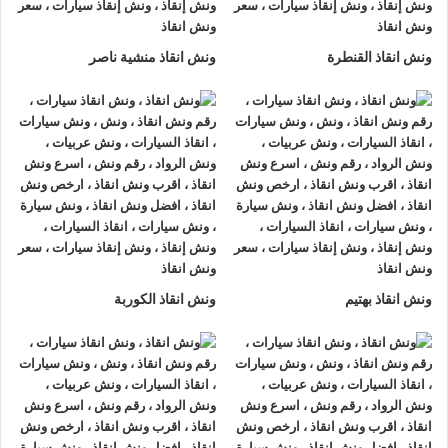
امن يصل اليك اينما كنت
01063144040
او
01093018585
او
01120018852
خلال دقائق معدودة فنحن نعلم ان أعطال السيارات
ونش انقاذ القنطرة
ونش انقاذ منشية ناصر
المفاجئة قد تحدث في اي وقت لذلك حرصنا على تجهيز فريقنا
للعمل على مدار 24 ساعة يوميا لتقديم المساعدة الفورية كما
نضمن لك ان خدمة
انقاذ سيارات
امنة تماما بفضل استخدام احزمة
التثبيت الحديثة و السائقين المحترفين في تحميل السيارة دون اي
أضرار.
ونش انقاذ بهتيم
ونش انقاذ الكوربة