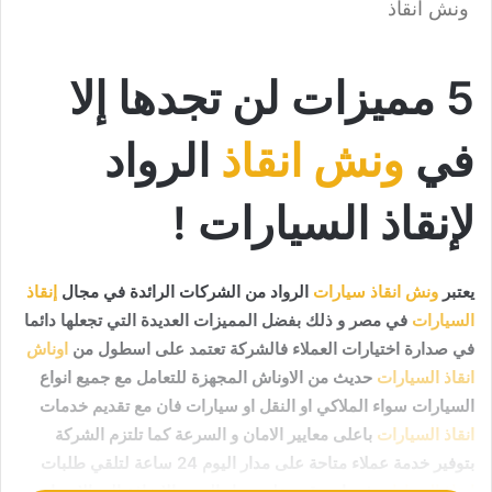
ونش انقاذ
5 مميزات لن تجدها إلا
في
ونش انقاذ
الرواد
لإنقاذ السيارات !
يعتبر
ونش انقاذ سيارات
الرواد من الشركات الرائدة في مجال
إنقاذ
السيارات
في مصر و ذلك بفضل المميزات العديدة التي تجعلها دائما
في صدارة اختيارات العملاء فالشركة تعتمد على اسطول من
اوناش
انقاذ السيارات
حديث من الاوناش المجهزة للتعامل مع جميع انواع
السيارات سواء الملاكي او النقل او سيارات فان مع تقديم خدمات
انقاذ السيارات
باعلى معايير الامان و السرعة كما تلتزم الشركة
بتوفير خدمة عملاء متاحة على مدار اليوم 24 ساعة لتلقي طلبات
انقاذ السيارات
في اي وقت علي مدار اليوم بالاضافة الى الاسعار