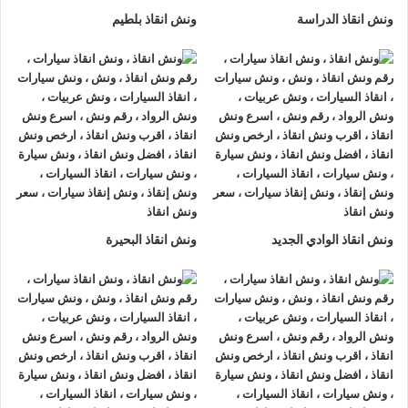
ونش انقاذ الدراسة
ونش انقاذ بلطيم
ونش انقاذ سيارات
عندما تبحث عن
اقرب ونش انقاذ
و
افضل ونش انقاذ
بالتأكيد ستجد
ونش انقاذ
الرواد في المقدمة فنحن نغطي جميع محافظات مصر
بخدمة احترافية سريعة وامنة مع التزامنا التام بالوصول إلى موقع
العميل في اسرع وقت ممكن حيث نتميز باننا نمتلك معدات
انقاذ
سيارات
حديثة و متطورة و كوادر فنية مدربة تضمن انقاذ سيارتك
دون خدوش او تلفيات كما نعمل بسياسة الشفافية الكاملة حيث
نوضح
سعر ونش انقاذ
قبل بدء الخدمة حتى يشعر العميل بالراحة
ونش انقاذ الوادي الجديد
ونش انقاذ البحيرة
والثقة في التعامل معنا.
اسرع ونش انقاذ سيارات
–
اسرع
ونش انقاذ
يقدم
ونش انقاذ سيارات
الرواد خدمة
اسرع ونش انقاذ سيارات
و
ارخص ونش انقاذ سيارات
و
افضل ونش انقاذ سيارات
و
ونش انقاذ