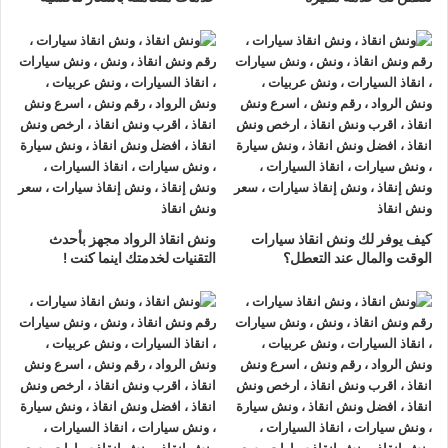
تحرص شركة الرواد لانقاذ السيارات على تقديم اقل
سعر ونش
سيارات
و اسعار عادلة تناسب جميع العملاء دون مبالغة او رسوم
خفية فنحن نقدم افضل تكلفة لخدمة
ونش انقاذ سيارات
اليوم بناء
على نوع السيارة و المسافة المقطوعة مع التاكيد على توضيح
سعر
ونش انقاذ
قبل تنفيذ الخدمة كما نوفر عروضا مميزة للعملاء الدائمين
تصل الي خصم 50% لضمان حصولهم على
ونش انقاذ سيارات
بأعلى جودة و اقل تكلفة ممكنة لان الشفافية هي شعارنا و الرضا
التام هو هدفنا.
كيف يوفر لك ونش انقاذ سيارات
ونش انقاذ الرواد مجهز بأحدث
الوقت والمال عند التعطل؟
التقنيات لخدمتك اينما كنت !
من هو
افضل ونش انقاذ سيارات
بالقاهرة ؟
اذا كنت تبحث عن
افضل ونش سيارات
فان
ونش انقاذ
الرواد هو
الخيار الامثل لك حيث نخدم جميع مناطق القاهرة الكبرى ولدينا
ونش انقاذ في مصر الجديدة
و
ونش انقاذ في المعادي
و
ونش انقاذ
في التجمع
و
ونش انقاذ في 6 اكتوبر
و
ونش انقاذ في المهندسين
و
نوفر تغطية شاملة باحدث
سيارات الانقاذ السريع
ونلتزم بوصول
ونش انقاذ السيارات
الي موقعك في اسرع وقت ممكن ومعاملة