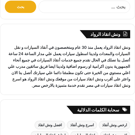
افضل ونش انقاذ سيارات
–
افضل
ا
ونش انقاذ
ل
ب
ح
تعتبر شركة الرواد لانقاذ السيارات من الشركات الرائدة في مجال
ث
انقاذ السيارات
حيث توفر شبكة واسعة من
اوناش انقاذ السيارات
ونش انقاذ الرواد
ع
منتشرة في جميع انحاء الجمهورية على الطرق السريعة او داخل
ن
ونش انقاذ
الرواد يعمل منذ 30 عام ومتخصصون في
أنقاذ السيارات
و
نقل
:
المدن حيث تمتلك الشركة اسطول حديث من
اوناش انقاذ السيارات
السيارات
والمعدات ولدينا اسطول سيارات يعمل علي مدار الساعة 24 ساعة
المجهزة باحدث وسائل الامان والراحة مما يجعل عملية
نقل
أتصل بنا نصلك في الحال نقدم جميع خدمات
أنقاذ السيارات
في جميع أنحاء
السيارات
امنة تماما.
الجمهورية بدون اكرامية او رسوم اضافية ولدينا ايضا فريق سائقين مدرب علي
اعلي مستوي من الخبرة حتى تكون مطمئنا دائما علي سيارتك أتصل بنا الان
واعثر على
أقرب ونش انقاذ سيارات
من موقعك
ونش انقاذ
الرواد هو
اسرع
تتميز خدمة
سحب السيارات
من ونش الرواد بسرعة الاستجابة على
ونش انقاذ سيارات
في مصر نقدم خدمة متميزة بالارخص سعر.
مدار 24 ساعة مع فريق دعم فني جاهز للوصول الى موقع العميل
في اسرع وقت ممكن سواء كانت السيارة تعرضت لحادث او توقفت
فجأة بسبب عطل ميكانيكي او كهربائي فإن فريقنا جاهز لتقديم
سحابة الكلمات الدلالية
الدعم الفوري حيث نلتزم في
ونش انقاذ
الرواد بتوفير
ونش انقاذ
سيارات
سريع و مريحة للعميل مع الحرص على التعامل باحترافية
ارخص ونش أنقاذ
اسرع ونش أنقاذ
افضل ونش انقاذ
تامة وضمان سلامة السيارة في كل خطوة من عملية
نقل السبارة
او