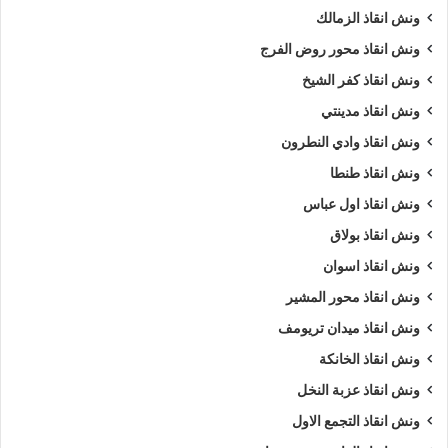
نستخدم
اوناش انقاذ
هيدروليكية حديثة قادرة على التعامل مع
ونش انقاذ الزمالك
السيارات المنخفضة و العالية دون التسبب بأي ضرر بالاضافة إلى
ونش انقاذ محور روض الفرج
ونش انقاذ سيارات
مخصص للسيارات ذات الدفع الرباعي وهذا ما
ونش انقاذ كفر الشيخ
يجعل شركة
الرواد لإنقاذ السيارات
الخيار الاول و المثالي لمالكي
ونش انقاذ مدينتي
السيارات الذين يبحثون عن خدمة
انقاذ سيارات
احترافية.
ونش انقاذ وادي النطرون
كيف استفيد من مميزات شركة ونش الرواد
ونش انقاذ طنطا
لإنقاذ السيارات ؟
ونش انقاذ اول عباس
ونش انقاذ بولاق
توفر شركة الرواد لانقاذ السيارات 5 مميزات حصرية لا تجدها لدي اي
منافس لنا او في اي مكان اخر :
ونش انقاذ اسوان
ونش انقاذ محور المشير
سرعة وصول
ونش انقاذ السيارات
خلال 10 دقائق من طلب
ونش انقاذ ميدان تريومف
الخدمة.
ونش انقاذ الخانكة
اقل
سعر ونش انقاذ سيارات
في مصر.
ونش انقاذ عزبة النخل
خدمة
إنقاذ سيارات
متاحة علي مدار 24 ساعة في جميع انحاء
ونش انقاذ التجمع الاول
الجمهورية.