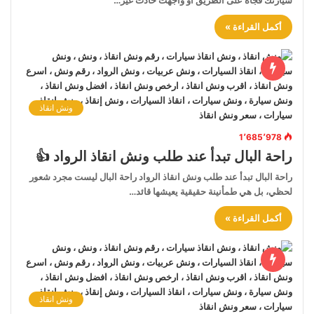
سيارتك فجأة على الطريق أو واجهت حادث غير…
أكمل القراءة »
ونش انقاذ
1٬685٬978
راحة البال تبدأ عند طلب ونش انقاذ الرواد 👍
راحة البال تبدأ عند طلب ونش انقاذ الرواد راحة البال ليست مجرد شعور
لحظي، بل هي طمأنينة حقيقية يعيشها قائد…
أكمل القراءة »
ونش انقاذ