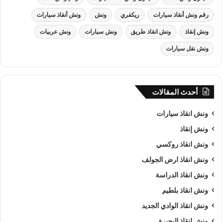
رقم ونش أنقاذ سيارات
ريكفري
ونش
ونش أنقاذ سيارات
ونش إنقاذ
ونش انقاذ طريق
ونش سيارات
ونش عربيات
ونش نقل سيارات
أحدث المقالات
ونش انقاذ , ونش انقاذ سيارات
ونش انقاذ سيارات
ونش إنقاذ
ونش انقاذ سيارات
بـ اسيوط
ونش انقاذ روكسي
من اهم اسباب نجاح شركة الرواد لـرفع و
انقاذ السيارات
هى خبرتنا
ونش انقاذ ارض الجولف
الكبيرة في استغلال الوقت وتقديم خدمة
انقاذ سيارات
ذات جودة
ونش انقاذ الدراسة
عالية باقل سعر وأن نصبح من
افضل ونش انقاذ سيارات
و
ارخص
ونش انقاذ بلطيم
ونش انقاذ سيارات
و
اقرب ونش انقاذ سيارات
في اسيوط و جميع
ونش انقاذ الوادي الجديد
المحافظات كما ننافس الشركات الاخري في مصر كما نسعى دائما
الي تحقيق اهدافنا و تحقيق كل متطلبات العميل في خدمة
إنقاذ
ونش انقاذ البحيرة