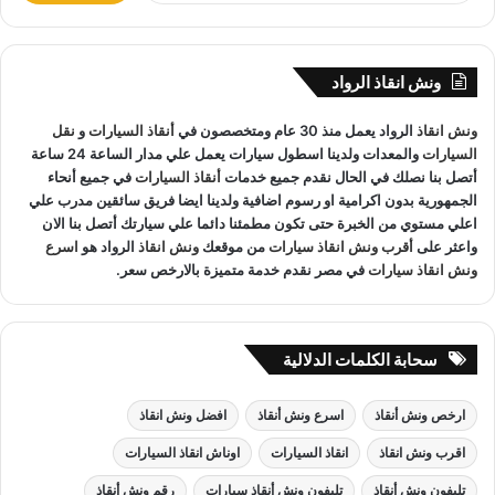
المعدات والتقنيات ورفع السيارات.
ب
ح
ث
ونش انقاذ الرواد
ع
ونش انقاذ اسيوط
لدينا فريق خدمة عملاء يعمل علي مدار الساعة و
ن
ونش انقاذ
الرواد يعمل منذ 30 عام ومتخصصون في
أنقاذ السيارات
و
نقل
:
فريق سائقين و وناشين قادرين على التعامل مع كافة مواقف سيارتك
السيارات
والمعدات ولدينا اسطول سيارات يعمل علي مدار الساعة 24 ساعة
سحب سيارات
أو
رفع سيارات
أو
إنقاذ سيارات
اذا كان عطل او
أتصل بنا نصلك في الحال نقدم جميع خدمات
أنقاذ السيارات
في جميع أنحاء
حادث
ونش انقاذ
سيارات الرواد نحن
أسرع ونش انقاذ
مما يجعل
الجمهورية بدون اكرامية او رسوم اضافية ولدينا ايضا فريق سائقين مدرب علي
خدمة
انقاذ السيارات
سهل على عملائنا.
اعلي مستوي من الخبرة حتى تكون مطمئنا دائما علي سيارتك أتصل بنا الان
واعثر على
أقرب ونش انقاذ سيارات
من موقعك
ونش انقاذ
الرواد هو
اسرع
ونش انقاذ سيارات
في مصر نقدم خدمة متميزة بالارخص سعر.
سحابة الكلمات الدلالية
ارخص ونش أنقاذ
اسرع ونش أنقاذ
افضل ونش انقاذ
اقرب ونش انقاذ
انقاذ السيارات
اوناش انقاذ السيارات
تليفون ونش أنقاذ
تليفون ونش أنقاذ سيارات
رقم ونش أنقاذ