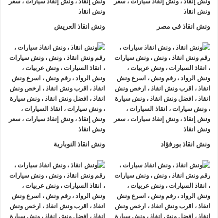
لتزويدك بأفضل مساعدة على الطريق و تقديم خدمات الانقاذ
السريع.
ونش انقاذ في مصر
ونش انقاذ العريش
ونش إنقاذ سيارات
من شركة
الرواد لإنقاذ السيارات
يقدم تجربة
فريدة
لإنقاذ السيارات
، تمتع بتجربة
ونش انقاذ سيارات
من
ونش
انقاذ الرواد
وأحصل على خصم 50% ، لدينا
ونش انقاذ
مزود بأجهزة
تتبع GPS لأمانك وأمان سيارتك.
اتصل بخدمة العملاء التابعة لنا على مدار 24 ساعة الآن للحصول
على
أقرب ونش انقاذ
من موقعك في اسيوط فريق المساعدة على
أهبة الاستعداد و جاهز دائما لمساعدتك في أي وقت من النهار أو
ونش انقاذ بورفؤاد
ونش انقاذ النوبارية
الليل 24/7/365 تشمل خدمات
انقاذ السيارات في اسيوط
علي ما
يلي:
1- السرعة
يصلك
ونش انقاذ السيارات
بسرعة فائقة خلال 30 دقيقة بحد اقصي
فور طلبك لـ
ونش إنقاذ سيارات
من أجل
إنقاذ السيارات
المُعطّلة في