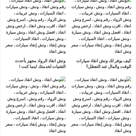
ونش انقاذ سيارات اسيوط
لدينا
ونش انقاذ سيارات
مزود بمعدات
حديثة و مجهزة لـ
سحب السيارات
من الاعطال والحوادث نحن
أسرع
ونش انقاذ سيارات
يرجي الاتصال بنا علي
رقم ونش انقاذ سيارات
01063144040
–
01093018585
–
01120018852
ليصلك
اقرب ونش انقاذ
في غضون 15 دقائق بحد اقصي.
تليفون
ونش انقاذ سيارات
في اسيوط
كيف يوفر لك ونش انقاذ سيارات
ونش انقاذ الرواد مجهز بأحدث
ونش انقاذ اسيوط
نحن
أرخص ونش أنقاذ
في اسيوط و
أسرع ونش
الوقت والمال عند التعطل؟
التقنيات لخدمتك اينما كنت !
إنقاذ
في اسيوط و
أقرب ونش إنقاذ
في اسيوط دائما اوناشنا بالقرب
منك ,
ونش انقاذ
اسيوط من
ونش انقاذ
الرواد نعمل منذ 33 عاما
ومتخصصون في أنقاذ ورفع السيارات وخدمات الإنقاذ السريع ولدينا
اسطول
سيارات إنقاذ
منتشرة في اسيوط و جميع انحاء الجمهورية
لإنقاذ و رفع السيارات المعطلة و سيارات الحوادث.
تتميز خدمة
إنقاذ السيارات
من شركة الرواد
لإنقاذ و رفع السيارات بالأتي :