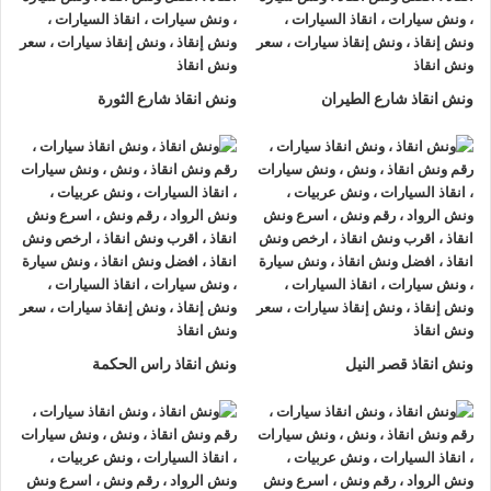
اسيوط او على الطريق وذلك لأننا نعمل على مدار الساعة طوال أيام
الأسبوع.
2- الأمان
ونش انقاذ شارع الطيران
ونش انقاذ شارع الثورة
ونش انقاذ السيارات
مراقبة بـ GPS وهي آمنة للغاية تحافظ علي
السيارة امنة تماما حتي الوصول إلي أقرب مركز صيانة.
3- الخبرة
فريق عمل شركة الرواد لإنقاذ و رفع السيارات مدرب على كيفية
نقل
السيارات
وتثبيتها علي
ونش الانقاذ
وذلك إلى جانب خبرتهم المتميزة
في اختيار أسرع الطرق.
4- الانتشار الواسع
ونش انقاذ قصر النيل
ونش انقاذ راس الحكمة
تنتشر
اوناش الانقاذ في اسيوط
أو علي الطرق الرئيسية في جميع
انحاء الجمهورية وهو ما يسمح بسرعة وصول
ونش انقاذ السيارات
اليك خلال 15 دقيقة بحد اقصي.