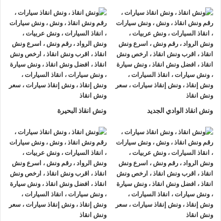
ونش انقاذ سيارات الرواد
لأنقاذ السيارات اسرع و ارخص
ونش انقاذ
سيارات في اسيوط
بخصم 50% اتصل بنا الان ليصلك
اقرب ونش
انقاذ سيارات في اسيوط
هناك العديد من الظروف الطارئة التي قد
تحدث لنا اثناء القيادة علي الطريق فمن الممكن ان تتعرض لحادث
سير مفاجي او ان تتعطل سيارتك وقد تحتاج الي نقلها الي اقرب
مركز صيانة او توكيل.
أذا كنت تبحث عن
ونش انقاذ سيارات
في اسيوط اتصل بنا الان
ونش انقاذ الوادي الجديد
ونش انقاذ البحيرة
علي
01063144040
–
01093018585
–
01120018852