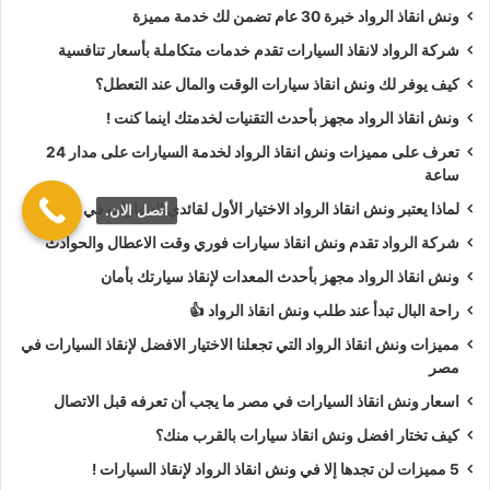
ونش انقاذ الرواد خبرة 30 عام تضمن لك خدمة مميزة
أسعار
ونش انقاذ الرواد
تعتبر رمزية لأننا نمتلك دائما
ونش أنقاذ
شركة الرواد لانقاذ السيارات تقدم خدمات متكاملة بأسعار تنافسية
سيارات في اسيوط
دائما اوناشنا قريبة منك وخدماتنا بأعلي جودة
كيف يوفر لك ونش انقاذ سيارات الوقت والمال عند التعطل؟
واقل سعر و نسعي دائما لرضا العملاء لأنك أنت وسيارتك على رأس
ونش انقاذ الرواد مجهز بأحدث التقنيات لخدمتك اينما كنت !
أولوياتنا نحن دائما نراقب جميع
سيارات الانقاذ
من خلال GPS
لنجعلك دائما في امان تام علي الطريق.
تعرف على مميزات ونش انقاذ الرواد لخدمة السيارات على مدار 24
ساعة
ونش انقاذ الرواد
نحن الاقرب لك :
لماذا يعتبر ونش انقاذ الرواد الاختيار الأول لقائدي السيارات في مصر؟
أتصل الان.
شركة الرواد تقدم ونش انقاذ سيارات فوري وقت الاعطال والحوادث
ونش انقاذ اسيوط
ونش انقاذ الرواد مجهز بأحدث المعدات لإنقاذ سيارتك بأمان
ونش انقاذ سيارات اسيوط
راحة البال تبدأ عند طلب ونش انقاذ الرواد 👍
رقم ونش انقاذ في اسيوط
مميزات ونش انقاذ الرواد التي تجعلنا الاختيار الافضل لإنقاذ السيارات في
تليفون ونش انقاذ في اسيوط
مصر
ونش انقاذ سيارات في اسيوط
اسعار ونش انقاذ السيارات في مصر ما يجب أن تعرفه قبل الاتصال
ونش انقاذ في اسيوط
كيف تختار افضل ونش انقاذ سيارات بالقرب منك؟
ونش انقاذ باسيوط
5 مميزات لن تجدها إلا في ونش انقاذ الرواد لإنقاذ السيارات !