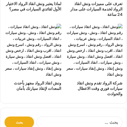
تعرف على مميزات ونش انقاذ
لماذا يعتبر ونش انقاذ الرواد الاختيار
نتعهد بوصول
ونش الانقاذ
بسرعة إلى
موقعك
في اسيوط خلال
الرواد لخدمة السيارات على مدار
الأول لقائدي السيارات في مصر؟
10 دقائق بحد اقصي.
24 ساعة
يمكنك الاتصال بنا أو ارسال موقعك علي
الواتساب
أو
إرسال
بريد إلكتروني
إلى أحد ممثلينا الموجودين لارسال
أقرب ونش
انقاذ
اليك في أي وقت.
ونش انقاذ سيارات
الرواد مؤمن بالكامل حتي لا يسب اي تلف
اجزاء سياراتك.
لدينا
افضل ونش انقاذ سيارات
و
اسرع ونش انقاذ سيارات
و
اقرب ونش انقاذ سيارات
كما نقدم خدمة
انقاذ سيارات
باقل
سعر بدون رسوم اضافية و بدون اكراميات.
شركة الرواد تقدم ونش انقاذ
ونش انقاذ الرواد مجهز بأحدث
نقوم بتتبع جميع
سيارات الانقاذ
من خلال GPS.
سيارات فوري وقت الاعطال
المعدات لإنقاذ سيارتك بأمان
والحوادث
يوجد
ونش انقاذ سيارات
على مدار 24 ساعة طوال أيام
الأسبوع.
نقوم بـ
إنقاذ السيارات
خلال النهار والليل دون أي تكلفة إضافية.
جميع سائقي
أوناش الانقاذ
لدينا على دراية باستخدام أحدث
ا
ل