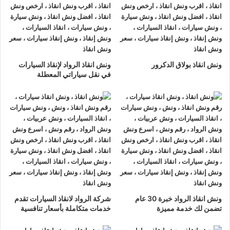
ونش انقاذ الرواد
لدينا دائما
ونش انقاذ سيارات في اسيوط
لسحب و
إنقاذ سيارتك وأخذك الي اقرب مركز صيانة أو وكيل معتمد ، أتصل بنا
الان ولا تتردد
ونش انقاذ الرواد
هو
أرخص ونش انقاذ في اسيوط
,
ونش انقاذ بولاق الدكرور
ونش انقاذ الرواد لإنقاذ السيارات
نحن نعمل على مدار الساعة ، اتصل الان
01063144040
–
في نقل سياراتي المعطلة
01093018585
–
01120018852
يصلك
ونش انقاذ سيارات
سريع
و مجهز بأحدث المعدات وأحدث وسائل الأمان والراحة.
ونش انقاذ سيارات
اسيوط
ما يميزنا عن غيرنا انفرادنا بتقديم خدماتنا باحترافية عالية ونعمل منذ
عام 2002 على الطرق السريعة بكافة انحاء جمهورية مصر العربية
لبناء جسور من الثقة المتبادلة بين الشركة وعملائها و انقاذ و
نقل
السيارات
المعطلة و
سحب السيارات
من الحوادث.
ونش انقاذ الرواد خبرة 30 عام
شركة الرواد لانقاذ السيارات تقدم
تضمن لك خدمة مميزة
خدمات متكاملة بأسعار تنافسية
اسرع
ونش انقاذ سيارات
في اسيوط