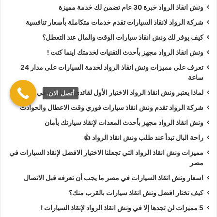
طلب
ونش انقاذ سيارات
لـ فتح أبواب السيارة.
ونش انقاذ الرواد خبرة 30 عام تضمن لك خدمة مميزة
طلب
ونش انقاذ سيارات
لأخد وصلة بطارية.
شركة الرواد لانقاذ السيارات تقدم خدمات متكاملة بأسعار تنافسية
طلب
ونش انقاذ سيارات
لنقلك لاقرب مركز صيانة.
كيف يوفر لك ونش انقاذ سيارات الوقت والمال عند التعطل؟
ونش انقاذ الرواد مجهز بأحدث التقنيات لخدمتك اينما كنت !
أسعار
ونش انقاذ الرواد
تعتبر رمزية لأننا نمتلك دائما
ونش أنقاذ
سيارات في الاسماعيلية
دائما اوناشنا قريبة منك وخدماتنا بأعلي
تعرف على مميزات ونش انقاذ الرواد لخدمة السيارات على مدار 24
ساعة
جودة واقل سعر و نسعي دائما لرضا العملاء لأنك أنت وسيارتك على
رأس أولوياتنا نحن دائما نراقب جميع
سيارات الانقاذ
من خلال GPS
لماذا يعتبر ونش انقاذ الرواد الاختيار الأول لقائدي السيارات في مصر؟
أتصل الان.
لنجعلك دائما في امان تام علي الطريق.
شركة الرواد تقدم ونش انقاذ سيارات فوري وقت الاعطال والحوادث
ونش انقاذ الرواد مجهز بأحدث المعدات لإنقاذ سيارتك بأمان
ونش انقاذ الرواد
نحن الاقرب لك :
راحة البال تبدأ عند طلب ونش انقاذ الرواد 👍
ونش انقاذ الاسماعيلية
مميزات ونش انقاذ الرواد التي تجعلنا الاختيار الافضل لإنقاذ السيارات في
مصر
ونش انقاذ سيارات الاسماعيلية
اسعار ونش انقاذ السيارات في مصر ما يجب أن تعرفه قبل الاتصال
رقم ونش انقاذ في الاسماعيلية
كيف تختار افضل ونش انقاذ سيارات بالقرب منك؟
تليفون ونش انقاذ في الاسماعيلية
5 مميزات لن تجدها إلا في ونش انقاذ الرواد لإنقاذ السيارات !
ونش انقاذ سيارات في الاسماعيلية