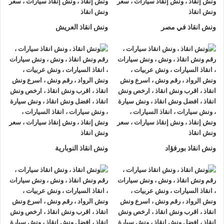
والمدربين لتزويدك بأفضل مساعدة على الطريق و تقديم خدمات
الانقاذ السريع.
ونش انقاذ في مصر
ونش انقاذ العريش
ونش إنقاذ سيارات
من شركة
الرواد لإنقاذ السيارات
يقدم تجربة
فريدة
لإنقاذ السيارات
، تمتع بتجربة
ونش انقاذ سيارات
من
ونش
انقاذ الرواد
وأحصل على خصم 50% ، لدينا
ونش انقاذ
مزود بأجهزة
تتبع GPS لأمانك وأمان سيارتك.
اتصل بخدمة العملاء التابعة لنا على مدار 24 ساعة الآن للحصول
على
أقرب ونش انقاذ
من موقعك في الاسماعيلية فريق المساعدة
على أهبة الاستعداد و جاهز دائما لمساعدتك في أي وقت من النهار
ونش انقاذ بورفؤاد
ونش انقاذ النوبارية
أو الليل 24/7/365 تشمل خدمات
انقاذ السيارات في الاسماعيلية
علي ما يلي:
1- السرعة
يصلك
ونش انقاذ السيارات
بسرعة فائقة خلال 30 دقيقة بحد اقصي
فور طلبك لـ
ونش إنقاذ سيارات
من أجل
إنقاذ السيارات
المُعطّلة في