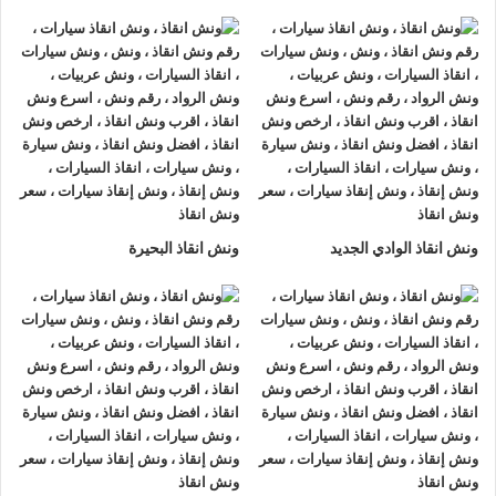
ونش انقاذ سيارات الرواد
لأنقاذ السيارات اسرع و ارخص
ونش انقاذ
سيارات في الاسماعيلية
بخصم 50% اتصل بنا الان ليصلك
اقرب
ونش انقاذ سيارات في الاسماعيلية
هناك العديد من الظروف الطارئة
التي قد تحدث لنا اثناء القيادة علي الطريق فمن الممكن ان تتعرض
لحادث سير مفاجي او ان تتعطل سيارتك وقد تحتاج الي نقلها الي
اقرب مركز صيانة او توكيل.
أذا كنت تبحث عن
ونش انقاذ سيارات
في الاسماعيلية اتصل بنا الان
ونش انقاذ الوادي الجديد
ونش انقاذ البحيرة
علي
01063144040
–
01093018585
–
01120018852