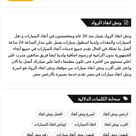
ب
نقوم بـ
إنقاذ السيارات
خلال النهار والليل دون أي تكلفة إضافية.
ح
جميع سائقي
أوناش الانقاذ
لدينا على دراية باستخدام أحدث
ث
ونش انقاذ الرواد
المعدات والتقنيات ورفع السيارات.
ع
ن
ونش انقاذ
الرواد يعمل منذ 30 عام ومتخصصون في
أنقاذ السيارات
و
نقل
:
السيارات
والمعدات ولدينا اسطول سيارات يعمل علي مدار الساعة 24 ساعة
أتصل بنا نصلك في الحال نقدم جميع خدمات
أنقاذ السيارات
في جميع أنحاء
ونش انقاذ الاسماعيلية
لدينا فريق خدمة عملاء يعمل علي مدار
الجمهورية بدون اكرامية او رسوم اضافية ولدينا ايضا فريق سائقين مدرب علي
الساعة و فريق سائقين و وناشين قادرين على التعامل مع كافة
اعلي مستوي من الخبرة حتى تكون مطمئنا دائما علي سيارتك أتصل بنا الان
واعثر على
أقرب ونش انقاذ سيارات
من موقعك
ونش انقاذ
الرواد هو
اسرع
مواقف سيارتك
سحب سيارات
أو
رفع سيارات
أو
إنقاذ سيارات
اذا
ونش انقاذ سيارات
في مصر نقدم خدمة متميزة بالارخص سعر.
كان عطل او حادث
ونش انقاذ
سيارات الرواد نحن
أسرع ونش انقاذ
مما يجعل خدمة
انقاذ السيارات
سهل على عملائنا.
سحابة الكلمات الدلالية
ارخص ونش أنقاذ
اسرع ونش أنقاذ
افضل ونش انقاذ
اقرب ونش انقاذ
انقاذ السيارات
اوناش انقاذ السيارات
تليفون ونش أنقاذ
تليفون ونش أنقاذ سيارات
رقم ونش أنقاذ