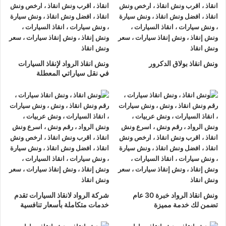
ونش انقاذ الرواد
لدينا دائما
ونش انقاذ سيارات في الاسماعيلية
لسحب و إنقاذ سيارتك وأخذك الي اقرب مركز صيانة أو وكيل معتمد
، أتصل بنا الان ولا تتردد
ونش انقاذ الرواد
هو
أرخص ونش انقاذ في
ونش انقاذ بولاق الدكرور
ونش انقاذ الرواد لإنقاذ السيارات
الاسماعيلية
, نحن نعمل على مدار الساعة ، اتصل الان
في نقل سياراتي المعطلة
01063144040
–
01093018585
–
01120018852
يصلك
ونش
انقاذ سيارات
سريع و مجهز بأحدث المعدات وأحدث وسائل الأمان
والراحة.
ونش انقاذ سيارات الاسماعيلية
ما يميزنا عن غيرنا انفرادنا بتقديم خدماتنا باحترافية عالية ونعمل منذ
عام 2002 على الطرق السريعة بكافة انحاء جمهورية مصر العربية
لبناء جسور من الثقة المتبادلة بين الشركة وعملائها و انقاذ و
نقل
ونش انقاذ الرواد خبرة 30 عام
شركة الرواد لانقاذ السيارات تقدم
السيارات
المعطلة و
سحب السيارات
من الحوادث.
تضمن لك خدمة مميزة
خدمات متكاملة بأسعار تنافسية
رقم ونش انقاذ الاسماعيلية