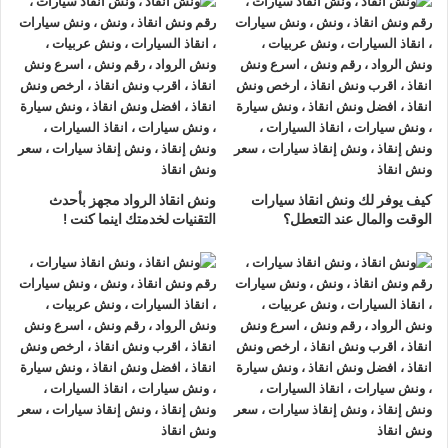
ونش انقاذ سيارات الاسماعيلية
لدينا
ونش انقاذ سيارات
مزود
بمعدات حديثة و مجهزة لـ
سحب السيارات
من الاعطال والحوادث
نحن
أسرع ونش انقاذ سيارات
يرجي الاتصال بنا علي
رقم ونش انقاذ
سيارات
01063144040
–
01093018585
–
01120018852
ليصلك
اقرب ونش انقاذ
في غضون 15 دقائق بحد
اقصي.
كيف يوفر لك ونش انقاذ سيارات
ونش انقاذ الرواد مجهز بأحدث
الوقت والمال عند التعطل؟
التقنيات لخدمتك اينما كنت !
تليفون
ونش انقاذ سيارات
في الاسماعيلية
ونش انقاذ الاسماعيلية
نحن
أرخص ونش أنقاذ
في الاسماعيلية و
أسرع ونش إنقاذ
في الاسماعيلية و
أقرب ونش إنقاذ
في الاسماعيلية
دائما اوناشنا بالقرب منك ,
ونش انقاذ
الاسماعيلية من
ونش انقاذ
الرواد نعمل منذ 33 عاما ومتخصصون في أنقاذ ورفع السيارات
وخدمات الإنقاذ السريع ولدينا اسطول
سيارات إنقاذ
منتشرة في
الاسماعيلية و جميع انحاء الجمهورية لإنقاذ و رفع السيارات المعطلة
و سيارات الحوادث.