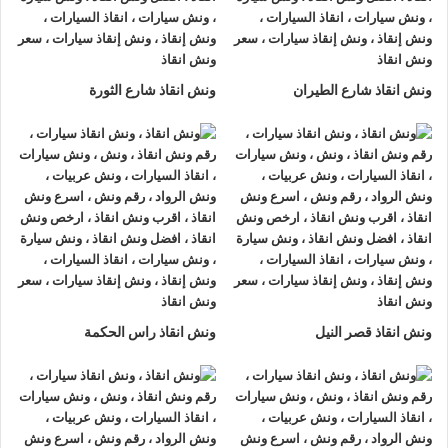
الاسماعيلية او على الطريق وذلك لأننا نعمل على مدار الساعة طوال
أيام الأسبوع.
2- الأمان
ونش انقاذ شارع الطيران
ونش انقاذ شارع الثورة
ونش انقاذ السيارات
مراقبة بـ GPS وهي آمنة للغاية تحافظ علي
السيارة امنة تماما حتي الوصول إلي أقرب مركز صيانة.
3- الخبرة
فريق عمل شركة الرواد لإنقاذ و رفع السيارات مدرب على كيفية
نقل
السيارات
وتثبيتها علي
ونش الانقاذ
وذلك إلى جانب خبرتهم المتميزة
في اختيار أسرع الطرق.
4- الانتشار الواسع
ونش انقاذ قصر النيل
ونش انقاذ راس الحكمة
تنتشر
اوناش الانقاذ في الاسماعيلية
أو علي الطرق الرئيسية في
جميع انحاء الجمهورية وهو ما يسمح بسرعة وصول
ونش انقاذ
السيارات
اليك خلال 15 دقيقة بحد اقصي.