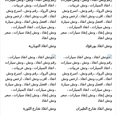
فريدة
لإنقاذ السيارات
، تمتع بتجربة
ونش انقاذ سيارات
من
ونش
انقاذ الرواد
وأحصل على خصم 50% ، لدينا
ونش انقاذ
مزود بأجهزة
تتبع GPS لأمانك وأمان سيارتك.
اتصل بخدمة العملاء التابعة لنا على مدار 24 ساعة الآن للحصول
على
أقرب ونش انقاذ
من موقعك في الاسماعيلية فريق المساعدة
على أهبة الاستعداد و جاهز دائما لمساعدتك في أي وقت من النهار
ونش انقاذ بورفؤاد
ونش انقاذ النوبارية
أو الليل 24/7/365 تشمل خدمات
انقاذ السيارات في الاسماعيلية
علي ما يلي:
1- السرعة
يصلك
ونش انقاذ السيارات
بسرعة فائقة خلال 30 دقيقة بحد اقصي
فور طلبك لـ
ونش إنقاذ سيارات
من أجل
إنقاذ السيارات
المُعطّلة في
الاسماعيلية او على الطريق وذلك لأننا نعمل على مدار الساعة طوال
أيام الأسبوع.
2- الأمان
ونش انقاذ شارع الطيران
ونش انقاذ شارع الثورة
ونش انقاذ السيارات
مراقبة بـ GPS وهي آمنة للغاية تحافظ علي