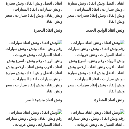
لحادث سير مفاجي او ان تتعطل سيارتك وقد تحتاج الي نقلها الي
اقرب مركز صيانة او توكيل.
أذا كنت تبحث عن
ونش انقاذ سيارات
في الاسماعيلية اتصل بنا الان
ونش انقاذ الوادي الجديد
ونش انقاذ البحيرة
علي
01063144040
–
01093018585
–
01120018852
ونش انقاذ القنطرة
ونش انقاذ منشية ناصر