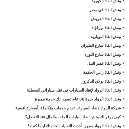
ونش انقاذ الكوربة
إنقاذ السيارات
.
ونش انقاذ في مصر
ونش انقاذ العريش
ويمكنك ايضا طلب
ونش انقاذ
الان :
ونش انقاذ بورفؤاد
اذا كنت تمتلك سيارة وتعطلت بك في الاسماعيلية وتبحث عن
أقرب
ونش انقاذ النوبارية
ونش انقاذ
, لا داعي للقلق والبحث الكثير ,
ونش انقاذ الرواد
هو
ونش انقاذ شارع الطيران
اسرع ونش انقاذ سيارات في الاسماعيلية
لاننا نوفر لك
ونش انقاذ
ونش انقاذ شارع الثورة
سيارات في الاسماعيلية
لأنقاذك متوفر لدينا
أوناش انقاذ سيارات
متعددة مثل (
ونش انقاذ سيارات
,
ونش انقاذ دراجة نارية
,
ونش
ونش انقاذ قصر النيل
انقاذ موتوسيكل
,
ونش انقاذ سيارات نقل
,
ونش انقاذ لنقل المعدات
ونش انقاذ راس الحكمة
,
ونش نقل كرفانات
,
ونش نقل قوارب
).
ونش انقاذ بولاق الدكرور
ونش انقاذ الرواد لإنقاذ السيارات في نقل سياراتي المعطلة
طلب
ونش انقاذ سيارات
التزود بالوقود.
ونش انقاذ الرواد خبرة 30 عام تضمن لك خدمة مميزة
طلب
ونش انقاذ سيارات
لنفخ أطارات السيارة.
طلب
ونش انقاذ سيارات
لـ فتح أبواب السيارة.
شركة الرواد لانقاذ السيارات تقدم خدمات متكاملة بأسعار تنافسية
طلب
ونش انقاذ سيارات
لأخد وصلة بطارية.
كيف يوفر لك ونش انقاذ سيارات الوقت والمال عند التعطل؟
طلب
ونش انقاذ سيارات
لنقلك لاقرب مركز صيانة.
ونش انقاذ الرواد مجهز بأحدث التقنيات لخدمتك اينما كنت !