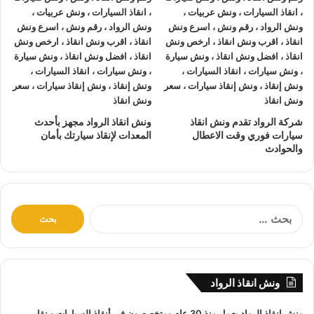
نتعهد بوصول
ونش الانقاذ
بسرعة إلى
موقعك
في الاسماعيلية
خلال 10 دقائق بحد اقصي.
يمكنك الاتصال بنا أو ارسال موقعك علي
الواتساب
أو
إرسال
بريد إلكتروني
إلى أحد ممثلينا الموجودين لارسال
أقرب ونش
انقاذ
اليك في أي وقت.
ونش انقاذ سيارات
الرواد مؤمن بالكامل حتي لا يسب اي تلف
شركة الرواد تقدم ونش انقاذ
ونش انقاذ الرواد مجهز بأحدث
اجزاء سياراتك.
سيارات فوري وقت الاعطال
المعدات لإنقاذ سيارتك بأمان
والحوادث
لدينا
افضل ونش انقاذ سيارات
و
اسرع ونش انقاذ سيارات
و
اقرب ونش انقاذ سيارات
كما نقدم خدمة
انقاذ سيارات
باقل
سعر بدون رسوم اضافية و بدون اكراميات.
نقوم بتتبع جميع
سيارات الانقاذ
من خلال GPS.
ا
ل
يوجد
ونش انقاذ سيارات
على مدار 24 ساعة طوال أيام
ب
الأسبوع.
ح
نقوم بـ
إنقاذ السيارات
خلال النهار والليل دون أي تكلفة إضافية.
ث
ونش انقاذ الرواد
ع
جميع سائقي
أوناش الانقاذ
لدينا على دراية باستخدام أحدث
ن
المعدات والتقنيات ورفع السيارات.
ونش انقاذ
الرواد يعمل منذ 30 عام ومتخصصون في
أنقاذ السيارات
و
نقل