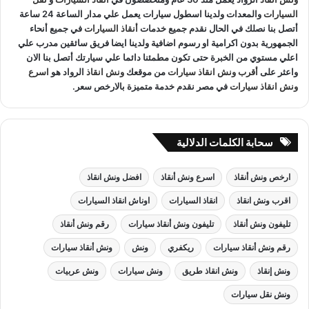
:
السيارات
والمعدات ولدينا اسطول سيارات يعمل علي مدار الساعة 24 ساعة
أتصل بنا نصلك في الحال نقدم جميع خدمات
أنقاذ السيارات
في جميع أنحاء
الجمهورية بدون اكرامية او رسوم اضافية ولدينا ايضا فريق سائقين مدرب علي
اعلي مستوي من الخبرة حتى تكون مطمئنا دائما علي سيارتك أتصل بنا الان
ونش انقاذ الاسماعيلية
لدينا فريق خدمة عملاء يعمل علي مدار
واعثر على
أقرب ونش انقاذ سيارات
من موقعك
ونش انقاذ
الرواد هو
اسرع
الساعة و فريق سائقين و وناشين قادرين على التعامل مع كافة
ونش انقاذ سيارات
في مصر نقدم خدمة متميزة بالارخص سعر.
مواقف سيارتك
سحب سيارات
أو
رفع سيارات
أو
إنقاذ سيارات
اذا
كان عطل او حادث
ونش انقاذ
سيارات الرواد نحن
أسرع ونش انقاذ
مما يجعل خدمة
انقاذ السيارات
سهل على عملائنا.
سحابة الكلمات الدلالية
ارخص ونش أنقاذ
اسرع ونش أنقاذ
افضل ونش انقاذ
اقرب ونش انقاذ
انقاذ السيارات
اوناش انقاذ السيارات
تليفون ونش أنقاذ
تليفون ونش أنقاذ سيارات
رقم ونش أنقاذ
رقم ونش أنقاذ سيارات
ريكفري
ونش
ونش أنقاذ سيارات
ونش إنقاذ
ونش انقاذ طريق
ونش سيارات
ونش عربيات
ونش نقل سيارات