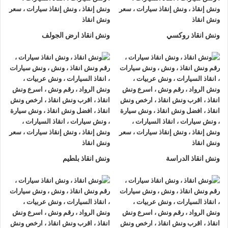
نقوم باستبدال الاطارات و التزود بالوقود والتزود بالماء.
ونش انقاذ روكسي
في حال استدعاء
ونش انقاذ الاسماعيلية
او الاتصال بـ
ونش انقاذ ارض الجولف
رقم ونش
انقاذ
ما عليك سوى الاتصال بنا علي
رقم ونش انقاذ الاسماعيلية
:
01063144040
–
01093018585
–
01120018852
وإعلامنا
بالمكان الذي تحتاج
ونش انقاذ سيارات
فيه.
نقوم بتوفير الوقت عليك في البحث عن
ونش انقاذ سيارات في
الاسماعيلية
فنحن
أرخص ونش انقاذ
و
أسرع ونش انقاذ
و
أقرب ونش
انقاذ
01063144040
–
01093018585
–
01120018852
يمكنك
ان تطلب
ونش أنقاذ الاسماعيلية
طوال أيام الاسبوع نقدم خدماتنا
علي مدار الساعة 7 أيام بالاسبوع 365 يوما 24 يوميا.
ونش انقاذ الدراسة
ونش انقاذ بلطيم
ونش انقاذ سيارات الرواد
لأنقاذ السيارات اسرع و ارخص
ونش انقاذ
سيارات في الاسماعيلية
بخصم 50% اتصل بنا الان ليصلك
اقرب
ونش انقاذ سيارات في الاسماعيلية
هناك العديد من الظروف الطارئة
التي قد تحدث لنا اثناء القيادة علي الطريق فمن الممكن ان تتعرض