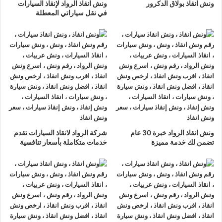
ونش انقاذ بولاق الدكرور
ونش انقاذ الرواد لإنقاذ السيارات
الاسماعيلية
, نحن نعمل على مدار الساعة ، اتصل الان
في نقل سياراتي المعطلة
01063144040
–
01093018585
–
01120018852
يصلك
ونش
انقاذ سيارات
سريع و مجهز بأحدث المعدات وأحدث وسائل الأمان
والراحة.
ونش انقاذ سيارات
الاسماعيلية
ما يميزنا عن غيرنا انفرادنا بتقديم خدماتنا باحترافية عالية ونعمل منذ
عام 2002 على الطرق السريعة بكافة انحاء جمهورية مصر العربية
لبناء جسور من الثقة المتبادلة بين الشركة وعملائها و انقاذ و
نقل
ونش انقاذ الرواد خبرة 30 عام
شركة الرواد لانقاذ السيارات تقدم
السيارات
المعطلة و
سحب السيارات
من الحوادث.
تضمن لك خدمة مميزة
خدمات متكاملة بأسعار تنافسية
اسرع
ونش انقاذ سيارات
في
الاسماعيلية
ونش انقاذ سيارات الاسماعيلية
لدينا
ونش انقاذ سيارات
مزود
بمعدات حديثة و مجهزة لـ
سحب السيارات
من الاعطال والحوادث