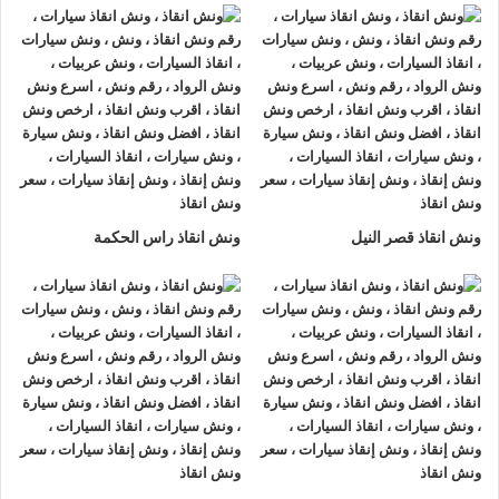
السيارة امنة تماما حتي الوصول إلي أقرب مركز صيانة.
3- الخبرة
فريق عمل شركة الرواد لإنقاذ و رفع السيارات مدرب على كيفية
نقل
السيارات
وتثبيتها علي
ونش الانقاذ
وذلك إلى جانب خبرتهم المتميزة
في اختيار أسرع الطرق.
4- الانتشار الواسع
ونش انقاذ قصر النيل
ونش انقاذ راس الحكمة
تنتشر
اوناش الانقاذ في الاسماعيلية
أو علي الطرق الرئيسية في
جميع انحاء الجمهورية وهو ما يسمح بسرعة وصول
ونش انقاذ
السيارات
اليك خلال 15 دقيقة بحد اقصي.
ونش انقاذ الرواد
لدينا دائما
ونش انقاذ سيارات في الاسماعيلية
لسحب و إنقاذ سيارتك وأخذك الي اقرب مركز صيانة أو وكيل معتمد
، أتصل بنا الان ولا تتردد
ونش انقاذ الرواد
هو
أرخص ونش انقاذ في