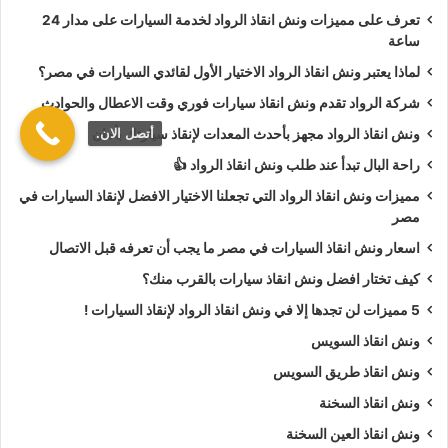
تعرف على مميزات ونش انقاذ الرواد لخدمة السيارات على مدار 24
أسعار
ونش انقاذ الرواد
تعتبر رمزية لأننا نمتلك دائما
ونش أنقاذ
ساعة
سيارات في الاسماعيلية
دائما اوناشنا قريبة منك وخدماتنا بأعلي
لماذا يعتبر ونش انقاذ الرواد الاختيار الأول لقائدي السيارات في مصر؟
جودة واقل سعر و نسعي دائما لرضا العملاء لأنك أنت وسيارتك على
شركة الرواد تقدم ونش انقاذ سيارات فوري وقت الاعطال والحوادث
رأس أولوياتنا نحن دائما نراقب جميع
سيارات الانقاذ
من خلال GPS
لنجعلك دائما في امان تام علي الطريق.
أتصل الان.
ونش انقاذ الرواد مجهز بأحدث المعدات لإنقاذ سيارتك بأمان
راحة البال تبدأ عند طلب ونش انقاذ الرواد 👍
ونش انقاذ الرواد
نحن الاقرب لك :
مميزات ونش انقاذ الرواد التي تجعلنا الاختيار الافضل لإنقاذ السيارات في
مصر
ونش انقاذ الاسماعيلية
اسعار ونش انقاذ السيارات في مصر ما يجب أن تعرفه قبل الاتصال
ونش انقاذ سيارات الاسماعيلية
كيف تختار افضل ونش انقاذ سيارات بالقرب منك؟
رقم ونش انقاذ في الاسماعيلية
5 مميزات لن تجدها إلا في ونش انقاذ الرواد لإنقاذ السيارات !
تليفون ونش انقاذ في الاسماعيلية
ونش انقاذ السويس
ونش انقاذ سيارات في الاسماعيلية
ونش انقاذ طريق السويس
ونش انقاذ في الاسماعيلية
ونش انقاذ السخنة
ونش انقاذ بالاسماعيلية
ونش انقاذ العين السخنة
ونش إنقاذ في الاسماعيلية