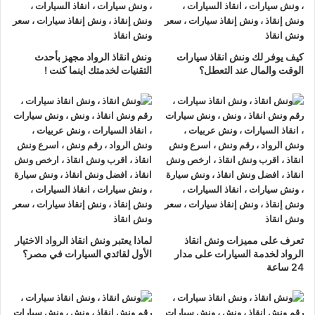
نحن
أسرع ونش انقاذ سيارات
يرجي الاتصال بنا علي
رقم ونش انقاذ
سيارات
01063144040
–
01093018585
–
01120018852
ليصلك
اقرب ونش انقاذ
في غضون 15 دقائق بحد
كيف يوفر لك ونش انقاذ سيارات
ونش انقاذ الرواد مجهز بأحدث
اقصي.
الوقت والمال عند التعطل؟
التقنيات لخدمتك اينما كنت !
تليفون
ونش انقاذ سيارات
في الاسماعيلية
ونش انقاذ الاسماعيلية
نحن
أرخص ونش أنقاذ
في الاسماعيلية و
أسرع ونش إنقاذ
في الاسماعيلية و
أقرب ونش إنقاذ
في الاسماعيلية
دائما اوناشنا بالقرب منك ,
ونش انقاذ
الاسماعيلية من
ونش انقاذ
الرواد نعمل منذ 33 عاما ومتخصصون في أنقاذ ورفع السيارات
وخدمات الإنقاذ السريع ولدينا اسطول
سيارات إنقاذ
منتشرة في
الاسماعيلية و جميع انحاء الجمهورية لإنقاذ و رفع السيارات المعطلة
و سيارات الحوادث.
تعرف على مميزات ونش انقاذ
لماذا يعتبر ونش انقاذ الرواد الاختيار
الرواد لخدمة السيارات على مدار
الأول لقائدي السيارات في مصر؟
24 ساعة
تتميز خدمة
إنقاذ السيارات
من شركة الرواد
لإنقاذ و رفع السيارات بالأتي :