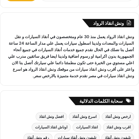
المعدات والتقنيات ورفع السيارات.
ب
ح
ث
ونش انقاذ الرواد
ع
ونش انقاذ الاميرية
لدينا فريق خدمة عملاء يعمل علي مدار الساعة و
ن
ونش انقاذ
الرواد يعمل منذ 30 عام ومتخصصون في
أنقاذ السيارات
و
نقل
:
فريق سائقين و وناشين قادرين على التعامل مع كافة مواقف سيارتك
السيارات
والمعدات ولدينا اسطول سيارات يعمل علي مدار الساعة 24 ساعة
سحب سيارات
أو
رفع سيارات
أو
إنقاذ سيارات
اذا كان عطل او
أتصل بنا نصلك في الحال نقدم جميع خدمات
أنقاذ السيارات
في جميع أنحاء
حادث
ونش انقاذ
سيارات الرواد نحن
أسرع ونش انقاذ
مما يجعل
الجمهورية بدون اكرامية او رسوم اضافية ولدينا ايضا فريق سائقين مدرب علي
خدمة
انقاذ السيارات
سهل على عملائنا.
اعلي مستوي من الخبرة حتى تكون مطمئنا دائما علي سيارتك أتصل بنا الان
واعثر على
أقرب ونش انقاذ سيارات
من موقعك
ونش انقاذ
الرواد هو
اسرع
ونش انقاذ سيارات
في مصر نقدم خدمة متميزة بالارخص سعر.
سحابة الكلمات الدلالية
ارخص ونش أنقاذ
اسرع ونش أنقاذ
افضل ونش انقاذ
اقرب ونش انقاذ
انقاذ السيارات
اوناش انقاذ السيارات
تليفون ونش أنقاذ
تليفون ونش أنقاذ سيارات
رقم ونش أنقاذ