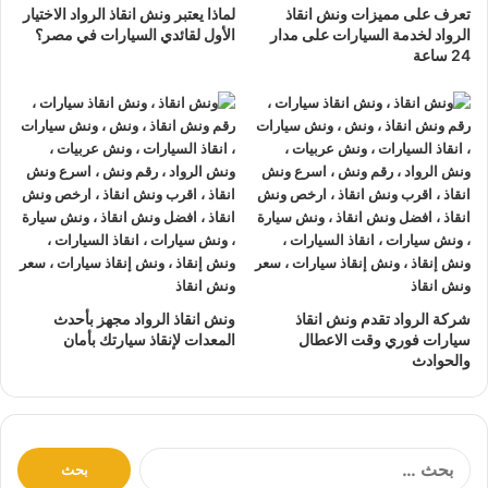
تعرف على مميزات ونش انقاذ
لماذا يعتبر ونش انقاذ الرواد الاختيار
نتعهد بوصول
ونش الانقاذ
بسرعة إلى
موقعك
في الاميرية خلال
الرواد لخدمة السيارات على مدار
الأول لقائدي السيارات في مصر؟
10 دقائق بحد اقصي.
24 ساعة
يمكنك الاتصال بنا أو ارسال موقعك علي
الواتساب
أو
إرسال
بريد إلكتروني
إلى أحد ممثلينا الموجودين لارسال
أقرب ونش
انقاذ
اليك في أي وقت.
ونش انقاذ سيارات
الرواد مؤمن بالكامل حتي لا يسب اي تلف
اجزاء سياراتك.
لدينا
افضل ونش انقاذ سيارات
و
اسرع ونش انقاذ سيارات
و
اقرب ونش انقاذ سيارات
كما نقدم خدمة
انقاذ سيارات
باقل
سعر بدون رسوم اضافية و بدون اكراميات.
شركة الرواد تقدم ونش انقاذ
ونش انقاذ الرواد مجهز بأحدث
نقوم بتتبع جميع
سيارات الانقاذ
من خلال GPS.
سيارات فوري وقت الاعطال
المعدات لإنقاذ سيارتك بأمان
والحوادث
يوجد
ونش انقاذ سيارات
على مدار 24 ساعة طوال أيام
الأسبوع.
نقوم بـ
إنقاذ السيارات
خلال النهار والليل دون أي تكلفة إضافية.
جميع سائقي
أوناش الانقاذ
لدينا على دراية باستخدام أحدث
ا
ل