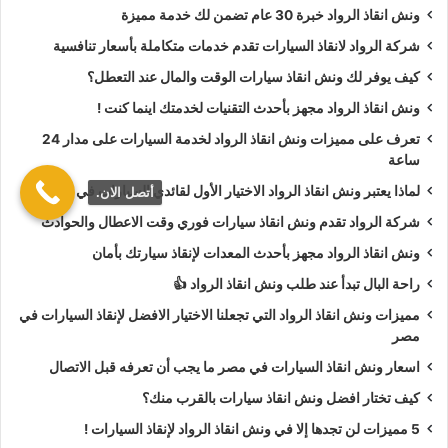
ونش انقاذ الرواد خبرة 30 عام تضمن لك خدمة مميزة
أسعار
ونش انقاذ الرواد
تعتبر رمزية لأننا نمتلك دائما
ونش أنقاذ
شركة الرواد لانقاذ السيارات تقدم خدمات متكاملة بأسعار تنافسية
سيارات في الاميرية
دائما اوناشنا قريبة منك وخدماتنا بأعلي جودة
كيف يوفر لك ونش انقاذ سيارات الوقت والمال عند التعطل؟
واقل سعر و نسعي دائما لرضا العملاء لأنك أنت وسيارتك على رأس
ونش انقاذ الرواد مجهز بأحدث التقنيات لخدمتك اينما كنت !
أولوياتنا نحن دائما نراقب جميع
سيارات الانقاذ
من خلال GPS
لنجعلك دائما في امان تام علي الطريق.
تعرف على مميزات ونش انقاذ الرواد لخدمة السيارات على مدار 24
ساعة
ونش انقاذ الرواد
نحن الاقرب لك :
لماذا يعتبر ونش انقاذ الرواد الاختيار الأول لقائدي السيارات في مصر؟
أتصل الان.
شركة الرواد تقدم ونش انقاذ سيارات فوري وقت الاعطال والحوادث
ونش انقاذ الاميرية
ونش انقاذ الرواد مجهز بأحدث المعدات لإنقاذ سيارتك بأمان
ونش انقاذ سيارات الاميرية
راحة البال تبدأ عند طلب ونش انقاذ الرواد 👍
رقم ونش انقاذ في الاميرية
مميزات ونش انقاذ الرواد التي تجعلنا الاختيار الافضل لإنقاذ السيارات في
تليفون ونش انقاذ في الاميرية
مصر
ونش انقاذ سيارات في الاميرية
اسعار ونش انقاذ السيارات في مصر ما يجب أن تعرفه قبل الاتصال
ونش انقاذ في الاميرية
كيف تختار افضل ونش انقاذ سيارات بالقرب منك؟
ونش انقاذ بالاميرية
5 مميزات لن تجدها إلا في ونش انقاذ الرواد لإنقاذ السيارات !