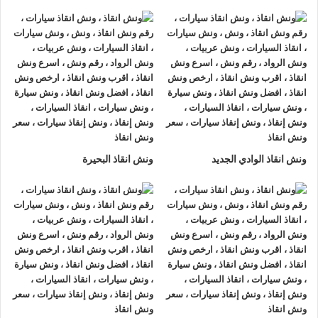
ونش انقاذ سيارات الرواد
لأنقاذ السيارات اسرع و ارخص
ونش انقاذ
سيارات في الاميرية
بخصم 50% اتصل بنا الان ليصلك
اقرب ونش
انقاذ سيارات في الاميرية
هناك العديد من الظروف الطارئة التي قد
تحدث لنا اثناء القيادة علي الطريق فمن الممكن ان تتعرض لحادث
سير مفاجي او ان تتعطل سيارتك وقد تحتاج الي نقلها الي اقرب
مركز صيانة او توكيل.
أذا كنت تبحث عن
ونش انقاذ سيارات
في الاميرية اتصل بنا الان
ونش انقاذ الوادي الجديد
ونش انقاذ البحيرة
علي
01063144040
–
01093018585
–
01120018852