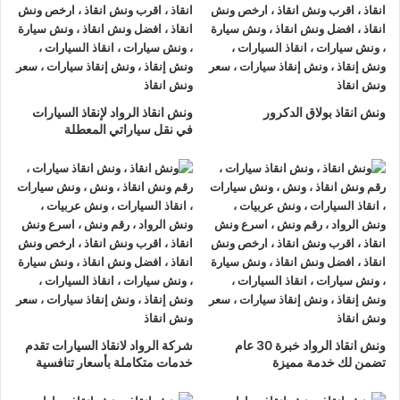
ونش انقاذ الرواد
لدينا دائما
ونش انقاذ سيارات في الاميرية
لسحب و
إنقاذ سيارتك وأخذك الي اقرب مركز صيانة أو وكيل معتمد ، أتصل بنا
الان ولا تتردد
ونش انقاذ الرواد
هو
أرخص ونش انقاذ في الاميرية
,
ونش انقاذ بولاق الدكرور
ونش انقاذ الرواد لإنقاذ السيارات
نحن نعمل على مدار الساعة ، اتصل الان
01063144040
–
في نقل سياراتي المعطلة
01093018585
–
01120018852
يصلك
ونش انقاذ سيارات
سريع
و مجهز بأحدث المعدات وأحدث وسائل الأمان والراحة.
ونش انقاذ سيارات
الاميرية
ما يميزنا عن غيرنا انفرادنا بتقديم خدماتنا باحترافية عالية ونعمل منذ
عام 2002 على الطرق السريعة بكافة انحاء جمهورية مصر العربية
لبناء جسور من الثقة المتبادلة بين الشركة وعملائها و انقاذ و
نقل
السيارات
المعطلة و
سحب السيارات
من الحوادث.
ونش انقاذ الرواد خبرة 30 عام
شركة الرواد لانقاذ السيارات تقدم
تضمن لك خدمة مميزة
خدمات متكاملة بأسعار تنافسية
اسرع
ونش انقاذ سيارات
في الاميرية