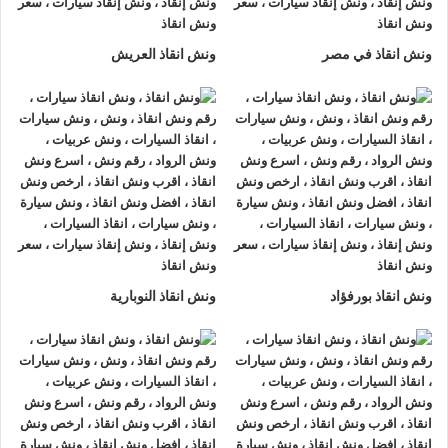
لتزويدك بأفضل مساعدة على الطريق و تقديم خدمات الانقاذ
السريع.
ونش انقاذ في مصر
ونش انقاذ العريش
ونش إنقاذ سيارات
من شركة
الرواد لإنقاذ السيارات
يقدم تجربة
فريدة
لإنقاذ السيارات
، تمتع بتجربة
ونش انقاذ سيارات
من
ونش
انقاذ الرواد
وأحصل على خصم 50% ، لدينا
ونش انقاذ
مزود بأجهزة
تتبع GPS لأمانك وأمان سيارتك.
اتصل بخدمة العملاء التابعة لنا على مدار 24 ساعة الآن للحصول
على
أقرب ونش انقاذ
من موقعك في الاميرية فريق المساعدة على
أهبة الاستعداد و جاهز دائما لمساعدتك في أي وقت من النهار أو
ونش انقاذ بورفؤاد
ونش انقاذ النوبارية
الليل 24/7/365 تشمل خدمات
انقاذ السيارات في الاميرية
علي ما
يلي:
1- السرعة
يصلك
ونش انقاذ السيارات
بسرعة فائقة خلال 30 دقيقة بحد اقصي
فور طلبك لـ
ونش إنقاذ سيارات
من أجل
إنقاذ السيارات
المُعطّلة في