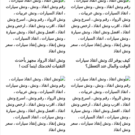
ونش انقاذ سيارات الاميرية
لدينا
ونش انقاذ سيارات
مزود بمعدات
حديثة و مجهزة لـ
سحب السيارات
من الاعطال والحوادث نحن
أسرع
ونش انقاذ سيارات
يرجي الاتصال بنا علي
رقم ونش انقاذ سيارات
01063144040
–
01093018585
–
01120018852
ليصلك
اقرب ونش انقاذ
في غضون 15 دقائق بحد اقصي.
تليفون
ونش انقاذ سيارات
في الاميرية
كيف يوفر لك ونش انقاذ سيارات
ونش انقاذ الرواد مجهز بأحدث
ونش انقاذ الاميرية
نحن
أرخص ونش أنقاذ
في الاميرية و
أسرع ونش
الوقت والمال عند التعطل؟
التقنيات لخدمتك اينما كنت !
إنقاذ
في الاميرية و
أقرب ونش إنقاذ
في الاميرية دائما اوناشنا
بالقرب منك ,
ونش انقاذ
الاميرية من
ونش انقاذ
الرواد نعمل منذ 33
عاما ومتخصصون في أنقاذ ورفع السيارات وخدمات الإنقاذ السريع
ولدينا اسطول
سيارات إنقاذ
منتشرة في الاميرية و جميع انحاء
الجمهورية لإنقاذ و رفع السيارات المعطلة و سيارات الحوادث.
تتميز خدمة
إنقاذ السيارات
من شركة الرواد
لإنقاذ و رفع السيارات بالأتي :