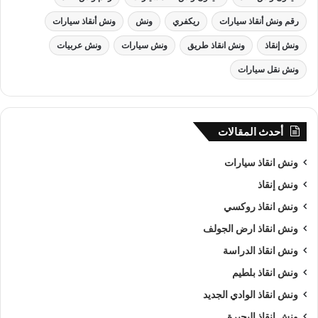
رقم ونش أنقاذ سيارات
ريكفري
ونش
ونش أنقاذ سيارات
ونش إنقاذ
ونش انقاذ طريق
ونش سيارات
ونش عربيات
ونش نقل سيارات
أحدث المقالات
ونش انقاذ , ونش انقاذ سيارات
ونش انقاذ سيارات
ونش إنقاذ
ونش انقاذ سيارات
بـ الاميرية
ونش انقاذ روكسي
من اهم اسباب نجاح شركة الرواد لـرفع و
انقاذ السيارات
هى خبرتنا
ونش انقاذ ارض الجولف
الكبيرة في استغلال الوقت وتقديم خدمة
انقاذ سيارات
ذات جودة
ونش انقاذ الدراسة
عالية باقل سعر وأن نصبح من
افضل ونش انقاذ سيارات
و
ارخص
ونش انقاذ بلطيم
ونش انقاذ سيارات
و
اقرب ونش انقاذ سيارات
في الاميرية و جميع
ونش انقاذ الوادي الجديد
المحافظات كما ننافس الشركات الاخري في مصر كما نسعى دائما
الي تحقيق اهدافنا و تحقيق كل متطلبات العميل في خدمة
إنقاذ
ونش انقاذ البحيرة