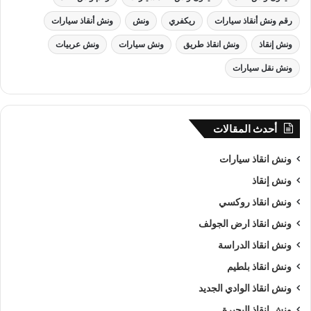
رقم ونش أنقاذ سيارات
ريكفري
ونش
ونش أنقاذ سيارات
ونش إنقاذ
ونش انقاذ طريق
ونش سيارات
ونش عربيات
ونش نقل سيارات
أحدث المقالات
ونش انقاذ , ونش انقاذ سيارات
ونش انقاذ سيارات
ونش إنقاذ
ونش انقاذ سيارات
بـ الجونة
ونش انقاذ روكسي
من اهم اسباب نجاح شركة الرواد لـرفع و
انقاذ السيارات
هى خبرتنا
ونش انقاذ ارض الجولف
الكبيرة في استغلال الوقت وتقديم خدمة
انقاذ سيارات
ذات جودة
ونش انقاذ الدراسة
عالية باقل سعر وأن نصبح من
افضل ونش انقاذ سيارات
و
ارخص
ونش انقاذ بلطيم
ونش انقاذ سيارات
و
اقرب ونش انقاذ سيارات
في الجونة و جميع
ونش انقاذ الوادي الجديد
المحافظات كما ننافس الشركات الاخري في مصر كما نسعى دائما
الي تحقيق اهدافنا و تحقيق كل متطلبات العميل في خدمة
إنقاذ
ونش انقاذ البحيرة