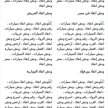
لتزويدك بأفضل مساعدة على الطريق و تقديم خدمات الانقاذ
السريع.
ونش انقاذ في مصر
ونش انقاذ العريش
ونش إنقاذ سيارات
من شركة
الرواد لإنقاذ السيارات
يقدم تجربة
فريدة
لإنقاذ السيارات
، تمتع بتجربة
ونش انقاذ سيارات
من
ونش
انقاذ الرواد
وأحصل على خصم 50% ، لدينا
ونش انقاذ
مزود بأجهزة
تتبع GPS لأمانك وأمان سيارتك.
اتصل بخدمة العملاء التابعة لنا على مدار 24 ساعة الآن للحصول
على
أقرب ونش انقاذ
من موقعك في الجونة فريق المساعدة على
أهبة الاستعداد و جاهز دائما لمساعدتك في أي وقت من النهار أو
ونش انقاذ بورفؤاد
ونش انقاذ النوبارية
الليل 24/7/365 تشمل خدمات
انقاذ السيارات في الجونة
علي ما
يلي:
1- السرعة
يصلك
ونش انقاذ السيارات
بسرعة فائقة خلال 30 دقيقة بحد اقصي
فور طلبك لـ
ونش إنقاذ سيارات
من أجل
إنقاذ السيارات
المُعطّلة في