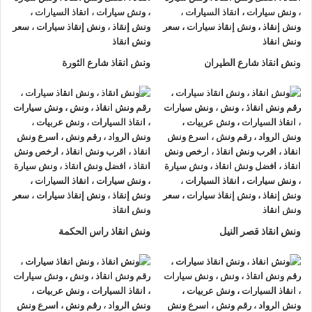
الجونة او على الطريق وذلك لأننا نعمل على مدار الساعة طوال أيام
الأسبوع.
2- الأمان
ونش انقاذ شارع الطيران
ونش انقاذ شارع الثورة
ونش انقاذ السيارات
مراقبة بـ GPS وهي آمنة للغاية تحافظ علي
السيارة امنة تماما حتي الوصول إلي أقرب مركز صيانة.
3- الخبرة
فريق عمل شركة الرواد لإنقاذ و رفع السيارات مدرب على كيفية
نقل
السيارات
وتثبيتها علي
ونش الانقاذ
وذلك إلى جانب خبرتهم المتميزة
في اختيار أسرع الطرق.
4- الانتشار الواسع
ونش انقاذ قصر النيل
ونش انقاذ راس الحكمة
تنتشر
اوناش الانقاذ في الجونة
أو علي الطرق الرئيسية في جميع
انحاء الجمهورية وهو ما يسمح بسرعة وصول
ونش انقاذ السيارات
اليك خلال 15 دقيقة بحد اقصي.