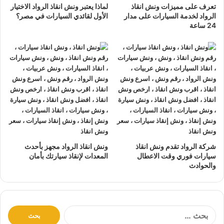
تعرف على مميزات ونش انقاذ
لماذا يعتبر ونش انقاذ الرواد الاختيار
نتعهد بوصول
ونش الانقاذ
بسرعة إلى
موقعك
في الجونة خلال
الرواد لخدمة السيارات على مدار
الأول لقائدي السيارات في مصر؟
10 دقائق بحد اقصي.
24 ساعة
يمكنك الاتصال بنا أو ارسال موقعك علي
الواتساب
أو
إرسال
بريد إلكتروني
إلى أحد ممثلينا الموجودين لارسال
أقرب ونش
انقاذ
اليك في أي وقت.
ونش انقاذ سيارات
الرواد مؤمن بالكامل حتي لا يسب اي تلف
اجزاء سياراتك.
لدينا
افضل ونش انقاذ سيارات
و
اسرع ونش انقاذ سيارات
و
اقرب ونش انقاذ سيارات
كما نقدم خدمة
انقاذ سيارات
باقل
سعر بدون رسوم اضافية و بدون اكراميات.
شركة الرواد تقدم ونش انقاذ
ونش انقاذ الرواد مجهز بأحدث
نقوم بتتبع جميع
سيارات الانقاذ
من خلال GPS.
سيارات فوري وقت الاعطال
المعدات لإنقاذ سيارتك بأمان
والحوادث
يوجد
ونش انقاذ سيارات
على مدار 24 ساعة طوال أيام
الأسبوع.
نقوم بـ
إنقاذ السيارات
خلال النهار والليل دون أي تكلفة إضافية.
جميع سائقي
أوناش الانقاذ
لدينا على دراية باستخدام أحدث
ا
ل