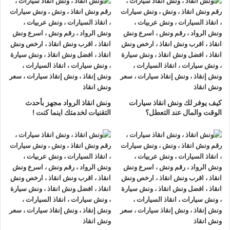
ونش انقاذ سيارات الجونة
لدينا
ونش انقاذ سيارات
مزود بمعدات
حديثة و مجهزة لـ
سحب السيارات
من الاعطال والحوادث نحن
أسرع
ونش انقاذ سيارات
يرجي الاتصال بنا علي
رقم ونش انقاذ سيارات
01063144040
–
01093018585
–
01120018852
ليصلك
اقرب ونش انقاذ
في غضون 15 دقائق بحد اقصي.
تليفون
ونش انقاذ سيارات
في الجونة
كيف يوفر لك ونش انقاذ سيارات
ونش انقاذ الرواد مجهز بأحدث
ونش انقاذ الجونة
نحن
أرخص ونش أنقاذ
في الجونة و
أسرع ونش
الوقت والمال عند التعطل؟
التقنيات لخدمتك اينما كنت !
إنقاذ
في الجونة و
أقرب ونش إنقاذ
في الجونة دائما اوناشنا بالقرب
منك ,
ونش انقاذ
الجونة من
ونش انقاذ
الرواد نعمل منذ 33 عاما
ومتخصصون في أنقاذ ورفع السيارات وخدمات الإنقاذ السريع ولدينا
اسطول
سيارات إنقاذ
منتشرة في الجونة و جميع انحاء الجمهورية
لإنقاذ و رفع السيارات المعطلة و سيارات الحوادث.
تتميز خدمة
إنقاذ السيارات
من شركة الرواد
لإنقاذ و رفع السيارات بالأتي :