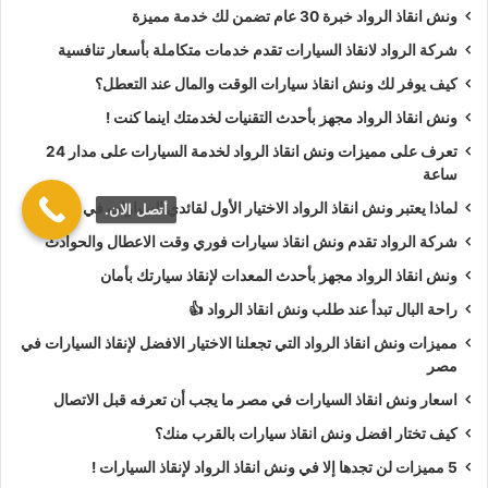
ونش انقاذ الرواد خبرة 30 عام تضمن لك خدمة مميزة
أسعار
ونش انقاذ الرواد
تعتبر رمزية لأننا نمتلك دائما
ونش أنقاذ
شركة الرواد لانقاذ السيارات تقدم خدمات متكاملة بأسعار تنافسية
سيارات في الجونة
دائما اوناشنا قريبة منك وخدماتنا بأعلي جودة
كيف يوفر لك ونش انقاذ سيارات الوقت والمال عند التعطل؟
واقل سعر و نسعي دائما لرضا العملاء لأنك أنت وسيارتك على رأس
ونش انقاذ الرواد مجهز بأحدث التقنيات لخدمتك اينما كنت !
أولوياتنا نحن دائما نراقب جميع
سيارات الانقاذ
من خلال GPS
لنجعلك دائما في امان تام علي الطريق.
تعرف على مميزات ونش انقاذ الرواد لخدمة السيارات على مدار 24
ساعة
ونش انقاذ الرواد
نحن الاقرب لك :
لماذا يعتبر ونش انقاذ الرواد الاختيار الأول لقائدي السيارات في مصر؟
أتصل الان.
شركة الرواد تقدم ونش انقاذ سيارات فوري وقت الاعطال والحوادث
ونش انقاذ الجونة
ونش انقاذ الرواد مجهز بأحدث المعدات لإنقاذ سيارتك بأمان
ونش انقاذ سيارات الجونة
راحة البال تبدأ عند طلب ونش انقاذ الرواد 👍
رقم ونش انقاذ في الجونة
مميزات ونش انقاذ الرواد التي تجعلنا الاختيار الافضل لإنقاذ السيارات في
تليفون ونش انقاذ في الجونة
مصر
ونش انقاذ سيارات في الجونة
اسعار ونش انقاذ السيارات في مصر ما يجب أن تعرفه قبل الاتصال
ونش انقاذ في الجونة
كيف تختار افضل ونش انقاذ سيارات بالقرب منك؟
ونش انقاذ بالجونة
5 مميزات لن تجدها إلا في ونش انقاذ الرواد لإنقاذ السيارات !