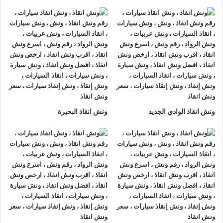
ونش انقاذ سيارات الرواد
لأنقاذ السيارات اسرع و ارخص
ونش انقاذ
سيارات في الجونة
بخصم 50% اتصل بنا الان ليصلك
اقرب ونش
انقاذ سيارات في الجونة
هناك العديد من الظروف الطارئة التي قد
تحدث لنا اثناء القيادة علي الطريق فمن الممكن ان تتعرض لحادث
سير مفاجي او ان تتعطل سيارتك وقد تحتاج الي نقلها الي اقرب
مركز صيانة او توكيل.
أذا كنت تبحث عن
ونش انقاذ سيارات
في الجونة اتصل بنا الان
ونش انقاذ الوادي الجديد
ونش انقاذ البحيرة
علي
01063144040
–
01093018585
–
01120018852