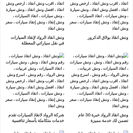
ونش انقاذ الرواد
لدينا دائما
ونش انقاذ سيارات في الجونة
لسحب و
إنقاذ سيارتك وأخذك الي اقرب مركز صيانة أو وكيل معتمد ، أتصل بنا
الان ولا تتردد
ونش انقاذ الرواد
هو
أرخص ونش انقاذ في الجونة
, نحن
ونش انقاذ بولاق الدكرور
ونش انقاذ الرواد لإنقاذ السيارات
نعمل على مدار الساعة ، اتصل الان
01063144040
–
في نقل سياراتي المعطلة
01093018585
–
01120018852
يصلك
ونش انقاذ سيارات
سريع
و مجهز بأحدث المعدات وأحدث وسائل الأمان والراحة.
ونش انقاذ سيارات
الجونة
ما يميزنا عن غيرنا انفرادنا بتقديم خدماتنا باحترافية عالية ونعمل منذ
عام 2002 على الطرق السريعة بكافة انحاء جمهورية مصر العربية
لبناء جسور من الثقة المتبادلة بين الشركة وعملائها و انقاذ و
نقل
السيارات
المعطلة و
سحب السيارات
من الحوادث.
ونش انقاذ الرواد خبرة 30 عام
شركة الرواد لانقاذ السيارات تقدم
تضمن لك خدمة مميزة
خدمات متكاملة بأسعار تنافسية
اسرع
ونش انقاذ سيارات
في الجونة