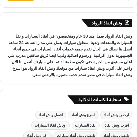
المعدات والتقنيات ورفع السيارات.
ب
ح
ث
ونش انقاذ الرواد
ع
ونش انقاذ الجونة
لدينا فريق خدمة عملاء يعمل علي مدار الساعة و
ن
ونش انقاذ
الرواد يعمل منذ 30 عام ومتخصصون في
أنقاذ السيارات
و
نقل
:
فريق سائقين و وناشين قادرين على التعامل مع كافة مواقف سيارتك
السيارات
والمعدات ولدينا اسطول سيارات يعمل علي مدار الساعة 24 ساعة
سحب سيارات
أو
رفع سيارات
أو
إنقاذ سيارات
اذا كان عطل او
أتصل بنا نصلك في الحال نقدم جميع خدمات
أنقاذ السيارات
في جميع أنحاء
حادث
ونش انقاذ
سيارات الرواد نحن
أسرع ونش انقاذ
مما يجعل
الجمهورية بدون اكرامية او رسوم اضافية ولدينا ايضا فريق سائقين مدرب علي
خدمة
انقاذ السيارات
سهل على عملائنا.
اعلي مستوي من الخبرة حتى تكون مطمئنا دائما علي سيارتك أتصل بنا الان
واعثر على
أقرب ونش انقاذ سيارات
من موقعك
ونش انقاذ
الرواد هو
اسرع
ونش انقاذ سيارات
في مصر نقدم خدمة متميزة بالارخص سعر.
سحابة الكلمات الدلالية
ارخص ونش أنقاذ
اسرع ونش أنقاذ
افضل ونش انقاذ
اقرب ونش انقاذ
انقاذ السيارات
اوناش انقاذ السيارات
تليفون ونش أنقاذ
تليفون ونش أنقاذ سيارات
رقم ونش أنقاذ