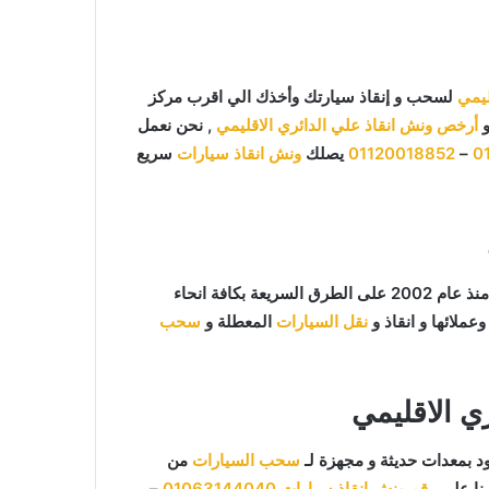
ليمي
لسحب و إنقاذ سيارتك وأخذك الي اقرب مركز
أرخص ونش انقاذ علي الدائري الاقليمي
, نحن نعمل
0
–
01120018852
يصلك
ونش انقاذ سيارات
سريع
ما يميزنا عن غيرنا انفرادنا بتقديم خدماتنا باحترافية عالية ونعمل منذ عام 2002 على الطرق السريعة بكافة انحاء
عملائها و انقاذ و
نقل السيارات
المعطلة و
سحب
ي الاقليمي
 بمعدات حديثة و مجهزة لـ
سحب السيارات
من
نا علي
رقم ونش انقاذ سيارات
01063144040
–