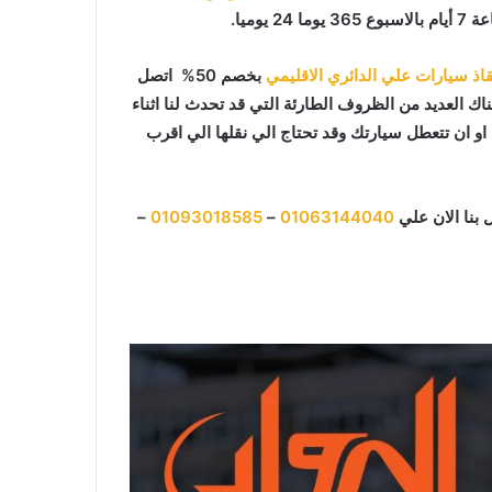
وميا.
اذ سيارات علي الدائري الاقليمي
بخصم 50% اتصل
اك العديد من الظروف الطارئة التي قد تحدث لنا اثناء
 ان تتعطل سيارتك وقد تحتاج الي نقلها الي اقرب
 بنا الان علي
01063144040
–
01093018585
–