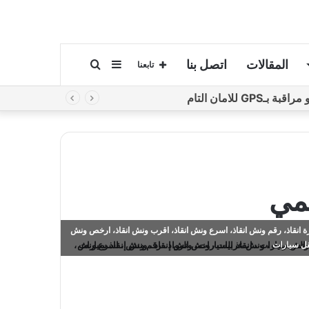
المقالات
اتصل بنا
إضافة
بحث
تابعنا
لامان التام
عمود
عن
جانبي
يمي
 انقاذ، رقم ونش انقاذ، اسرع ونش انقاذ، اقرب ونش انقاذ، ارخص ونش
قل سيارات