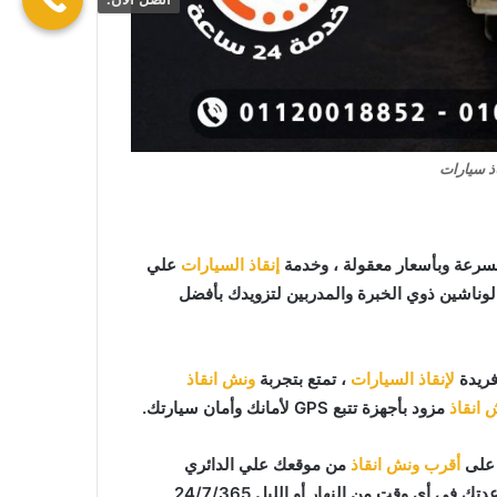
ذ سيارات
سرعة وبأسعار معقولة ، وخدمة
إنقاذ السيارات
علي
الوناشين ذوي الخبرة والمدربين لتزويدك بأفضل
فريدة
لإنقاذ السيارات
، تمتع بتجربة
ونش انقاذ
 انقاذ
مزود بأجهزة تتبع GPS لأمانك وأمان سيارتك.
أقرب ونش انقاذ
من موقعك علي الدائري
الاقليمي فريق المساعدة على أهبة الاستعداد و جاهز دائما لمساعدتك في أي وقت من النهار أو الليل 24/7/365