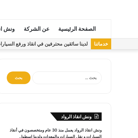
الصفحة الرئيسية
عن الشركة
ونش ان
خدماتنا
لدينا سائقين محترفين في انقاذ ورفع السيارات مجهز
ا
ل
ب
ح
ث
ع
ن
ونش انقاذ الرواد
:
ونش انقاذ
الرواد يعمل منذ 30 عام ومتخصصون في
أنقاذ
السيارات
و
نقل السيارات
والمعدات ولدينا اسطول