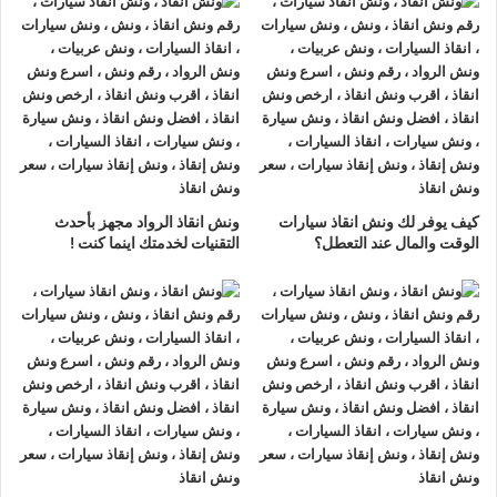
ونش انقاذ سيارات السخنة
لدينا
ونش انقاذ سيارات
مزود بمعدات
حديثة و مجهزة لـ
سحب السيارات
من الاعطال والحوادث نحن
أسرع
ونش انقاذ سيارات
يرجي الاتصال بنا علي
رقم ونش انقاذ سيارات
01063144040
–
01093018585
–
01120018852
ليصلك
اقرب ونش انقاذ
في غضون 15 دقائق بحد اقصي.
تليفون
ونش انقاذ سيارات
في السخنة
كيف يوفر لك ونش انقاذ سيارات
ونش انقاذ الرواد مجهز بأحدث
ونش انقاذ السخنة
نحن
أرخص ونش أنقاذ
في السخنة و
أسرع ونش
الوقت والمال عند التعطل؟
التقنيات لخدمتك اينما كنت !
إنقاذ
في السخنة و
أقرب ونش إنقاذ
في السخنة دائما اوناشنا بالقرب
منك ,
ونش انقاذ
السخنة من
ونش انقاذ
الرواد نعمل منذ 33 عاما
ومتخصصون في أنقاذ ورفع السيارات وخدمات الإنقاذ السريع ولدينا
اسطول
سيارات إنقاذ
منتشرة في السخنة و جميع انحاء الجمهورية
لإنقاذ و رفع السيارات المعطلة و سيارات الحوادث.
تتميز خدمة
إنقاذ السيارات
من شركة الرواد
لإنقاذ و رفع السيارات بالأتي :