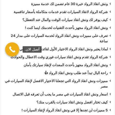
ونش انقاذ الرواد خبرة 30 عام تضمن لك خدمة مميزة
أسعار
ونش انقاذ الرواد
تعتبر رمزية لأننا نمتلك دائما
ونش أنقاذ
شركة الرواد لانقاذ السيارات تقدم خدمات متكاملة بأسعار تنافسية
سيارات في السخنة
دائما اوناشنا قريبة منك وخدماتنا بأعلي جودة
كيف يوفر لك ونش انقاذ سيارات الوقت والمال عند التعطل؟
واقل سعر و نسعي دائما لرضا العملاء لأنك أنت وسيارتك على رأس
ونش انقاذ الرواد مجهز بأحدث التقنيات لخدمتك اينما كنت !
أولوياتنا نحن دائما نراقب جميع
سيارات الانقاذ
من خلال GPS
لنجعلك دائما في امان تام علي الطريق.
تعرف على مميزات ونش انقاذ الرواد لخدمة السيارات على مدار 24
ساعة
ونش انقاذ الرواد
نحن الاقرب لك :
لماذا يعتبر ونش انقاذ الرواد الاختيار الأول لقائدي السيارات في مصر؟
أتصل الان.
شركة الرواد تقدم ونش انقاذ سيارات فوري وقت الاعطال والحوادث
ونش انقاذ السخنة
ونش انقاذ الرواد مجهز بأحدث المعدات لإنقاذ سيارتك بأمان
ونش انقاذ سيارات السخنة
راحة البال تبدأ عند طلب ونش انقاذ الرواد 👍
رقم ونش انقاذ في السخنة
مميزات ونش انقاذ الرواد التي تجعلنا الاختيار الافضل لإنقاذ السيارات في
تليفون ونش انقاذ في السخنة
مصر
ونش انقاذ سيارات في السخنة
اسعار ونش انقاذ السيارات في مصر ما يجب أن تعرفه قبل الاتصال
ونش انقاذ في السخنة
كيف تختار افضل ونش انقاذ سيارات بالقرب منك؟
ونش انقاذ بالسخنة
5 مميزات لن تجدها إلا في ونش انقاذ الرواد لإنقاذ السيارات !