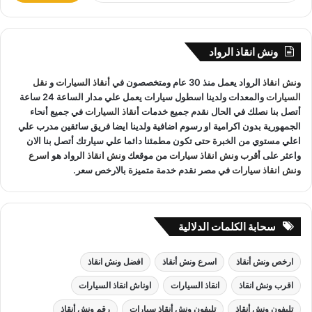
المعدات والتقنيات ورفع السيارات.
ب
ح
ث
ونش انقاذ الرواد
ع
ونش انقاذ السخنة
لدينا فريق خدمة عملاء يعمل علي مدار الساعة و
ن
ونش انقاذ
الرواد يعمل منذ 30 عام ومتخصصون في
أنقاذ السيارات
و
نقل
:
فريق سائقين و وناشين قادرين على التعامل مع كافة مواقف سيارتك
السيارات
والمعدات ولدينا اسطول سيارات يعمل علي مدار الساعة 24 ساعة
سحب سيارات
أو
رفع سيارات
أو
إنقاذ سيارات
اذا كان عطل او
أتصل بنا نصلك في الحال نقدم جميع خدمات
أنقاذ السيارات
في جميع أنحاء
حادث
ونش انقاذ
سيارات الرواد نحن
أسرع ونش انقاذ
مما يجعل
الجمهورية بدون اكرامية او رسوم اضافية ولدينا ايضا فريق سائقين مدرب علي
خدمة
انقاذ السيارات
سهل على عملائنا.
اعلي مستوي من الخبرة حتى تكون مطمئنا دائما علي سيارتك أتصل بنا الان
واعثر على
أقرب ونش انقاذ سيارات
من موقعك
ونش انقاذ
الرواد هو
اسرع
ونش انقاذ سيارات
في مصر نقدم خدمة متميزة بالارخص سعر.
سحابة الكلمات الدلالية
ارخص ونش أنقاذ
اسرع ونش أنقاذ
افضل ونش انقاذ
اقرب ونش انقاذ
انقاذ السيارات
اوناش انقاذ السيارات
تليفون ونش أنقاذ
تليفون ونش أنقاذ سيارات
رقم ونش أنقاذ