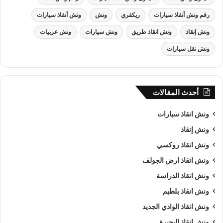
رقم ونش أنقاذ سيارات
ريكفري
ونش
ونش أنقاذ سيارات
ونش إنقاذ
ونش انقاذ طريق
ونش سيارات
ونش عربيات
ونش نقل سيارات
أحدث المقالات
ونش انقاذ , ونش انقاذ سيارات
ونش انقاذ سيارات
ونش إنقاذ
ونش انقاذ في السخنة
ونش انقاذ روكسي
من اهم اسباب نجاح شركة الرواد لـرفع و
انقاذ السيارات
هى خبرتنا
ونش انقاذ ارض الجولف
الكبيرة في استغلال الوقت وتقديم خدمة
انقاذ سيارات
ذات جودة
ونش انقاذ الدراسة
عالية باقل سعر وأن نصبح من
افضل ونش انقاذ سيارات
و
ارخص
ونش انقاذ بلطيم
ونش انقاذ سيارات
و
اقرب ونش انقاذ سيارات
في السخنة و جميع
ونش انقاذ الوادي الجديد
المحافظات كما ننافس الشركات الاخري في مصر كما نسعى دائما
الي تحقيق اهدافنا و تحقيق كل متطلبات العميل في خدمة
إنقاذ
ونش انقاذ البحيرة