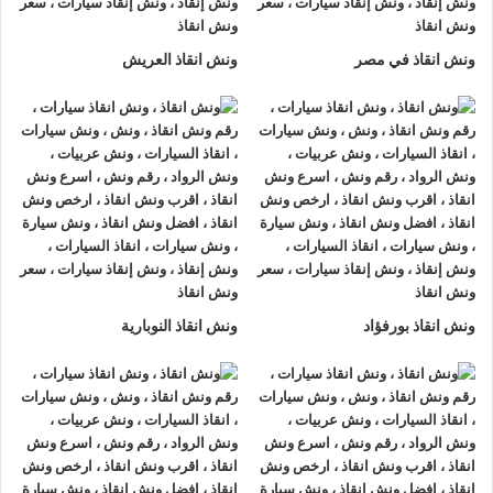
لتزويدك بأفضل مساعدة على الطريق و تقديم خدمات الانقاذ
السريع.
ونش انقاذ في مصر
ونش انقاذ العريش
ونش إنقاذ سيارات
من شركة
الرواد لإنقاذ السيارات
يقدم تجربة
فريدة
لإنقاذ السيارات
، تمتع بتجربة
ونش انقاذ سيارات
من
ونش
انقاذ الرواد
وأحصل على خصم 50% ، لدينا
ونش انقاذ
مزود بأجهزة
تتبع GPS لأمانك وأمان سيارتك.
اتصل بخدمة العملاء التابعة لنا على مدار 24 ساعة الآن للحصول
على
أقرب ونش انقاذ
من موقعك في السخنة فريق المساعدة على
أهبة الاستعداد و جاهز دائما لمساعدتك في أي وقت من النهار أو
ونش انقاذ بورفؤاد
ونش انقاذ النوبارية
الليل 24/7/365 تشمل خدمات
انقاذ السيارات في السخنة
علي ما
يلي:
1- السرعة
يصلك
ونش انقاذ السيارات
بسرعة فائقة خلال 30 دقيقة بحد اقصي
فور طلبك لـ
ونش إنقاذ سيارات
من أجل
إنقاذ السيارات
المُعطّلة في