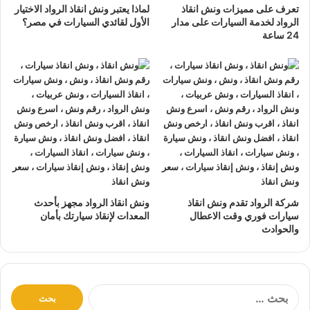
تعرف على مميزات ونش انقاذ
لماذا يعتبر ونش انقاذ الرواد الاختيار
نتعهد بوصول
ونش الانقاذ
بسرعة إلى
موقعك
في السخنة خلال
الرواد لخدمة السيارات على مدار
الأول لقائدي السيارات في مصر؟
10 دقائق بحد اقصي.
24 ساعة
يمكنك الاتصال بنا أو ارسال موقعك علي
الواتساب
أو
إرسال
بريد إلكتروني
إلى أحد ممثلينا الموجودين لارسال
أقرب ونش
انقاذ
اليك في أي وقت.
ونش انقاذ سيارات
الرواد مؤمن بالكامل حتي لا يسب اي تلف
اجزاء سياراتك.
لدينا
افضل ونش انقاذ سيارات
و
اسرع ونش انقاذ سيارات
و
اقرب ونش انقاذ سيارات
كما نقدم خدمة
انقاذ سيارات
باقل
سعر بدون رسوم اضافية و بدون اكراميات.
شركة الرواد تقدم ونش انقاذ
ونش انقاذ الرواد مجهز بأحدث
نقوم بتتبع جميع
سيارات الانقاذ
من خلال GPS.
سيارات فوري وقت الاعطال
المعدات لإنقاذ سيارتك بأمان
والحوادث
يوجد
ونش انقاذ سيارات
على مدار 24 ساعة طوال أيام
الأسبوع.
نقوم بـ
إنقاذ السيارات
خلال النهار والليل دون أي تكلفة إضافية.
جميع سائقي
أوناش الانقاذ
لدينا على دراية باستخدام أحدث
ا
ل