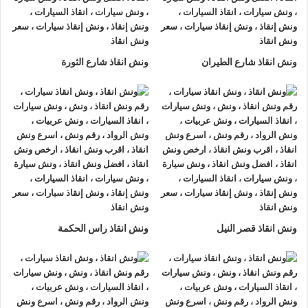
السخنة او على الطريق وذلك لأننا نعمل على مدار الساعة طوال أيام
الأسبوع.
2- الأمان
ونش انقاذ شارع الطيران
ونش انقاذ شارع الثورة
ونش انقاذ السيارات
مراقبة بـ GPS وهي آمنة للغاية تحافظ علي
السيارة امنة تماما حتي الوصول إلي أقرب مركز صيانة.
3- الخبرة
فريق عمل شركة الرواد لإنقاذ و رفع السيارات مدرب على كيفية
نقل
السيارات
وتثبيتها علي
ونش الانقاذ
وذلك إلى جانب خبرتهم المتميزة
في اختيار أسرع الطرق.
4- الانتشار الواسع
ونش انقاذ قصر النيل
ونش انقاذ راس الحكمة
تنتشر
اوناش الانقاذ في السخنة
أو علي الطرق الرئيسية في جميع
انحاء الجمهورية وهو ما يسمح بسرعة وصول
ونش انقاذ السيارات
اليك خلال 15 دقيقة بحد اقصي.