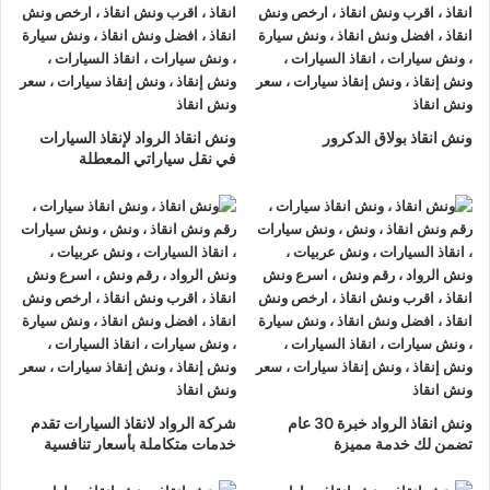
ونش انقاذ الرواد
لدينا دائما
ونش انقاذ سيارات في السخنة
لسحب و
إنقاذ سيارتك وأخذك الي اقرب مركز صيانة أو وكيل معتمد ، أتصل بنا
الان ولا تتردد
ونش انقاذ الرواد
هو
أرخص ونش انقاذ في السخنة
,
ونش انقاذ بولاق الدكرور
ونش انقاذ الرواد لإنقاذ السيارات
نحن نعمل على مدار الساعة ، اتصل الان
01063144040
–
في نقل سياراتي المعطلة
01093018585
–
01120018852
يصلك
ونش انقاذ سيارات
سريع
و مجهز بأحدث المعدات وأحدث وسائل الأمان والراحة.
ونش انقاذ سيارات السخنة
ما يميزنا عن غيرنا انفرادنا بتقديم خدماتنا باحترافية عالية ونعمل منذ
عام 2002 على الطرق السريعة بكافة انحاء جمهورية مصر العربية
لبناء جسور من الثقة المتبادلة بين الشركة وعملائها و انقاذ و
نقل
السيارات
المعطلة و
سحب السيارات
من الحوادث.
ونش انقاذ الرواد خبرة 30 عام
شركة الرواد لانقاذ السيارات تقدم
تضمن لك خدمة مميزة
خدمات متكاملة بأسعار تنافسية
رقم ونش انقاذ السخنة