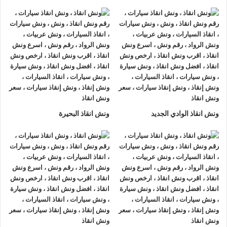
ونش انقاذ سيارات الرواد
لأنقاذ السيارات اسرع و ارخص
ونش انقاذ
سيارات في السخنة
بخصم 50% اتصل بنا الان ليصلك
اقرب ونش
انقاذ سيارات في السخنة
هناك العديد من الظروف الطارئة التي قد
تحدث لنا اثناء القيادة علي الطريق فمن الممكن ان تتعرض لحادث
سير مفاجي او ان تتعطل سيارتك وقد تحتاج الي نقلها الي اقرب
مركز صيانة او توكيل.
أذا كنت تبحث عن
ونش انقاذ سيارات
في السخنة اتصل بنا الان
ونش انقاذ الوادي الجديد
ونش انقاذ البحيرة
علي
01063144040
–
01093018585
–
01120018852