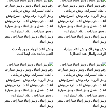
اسرع
ونش انقاذ سيارات
في الطريق
الزراعي
ونش انقاذ سيارات الطريق الزراعي
لدينا
ونش انقاذ سيارات
مزود
بمعدات حديثة و مجهزة لـ
سحب السيارات
من الاعطال والحوادث
نحن
أسرع ونش انقاذ سيارات
يرجي الاتصال بنا علي
رقم ونش انقاذ
كيف يوفر لك ونش انقاذ سيارات
ونش انقاذ الرواد مجهز بأحدث
سيارات
01063144040
–
01093018585
–
الوقت والمال عند التعطل؟
التقنيات لخدمتك اينما كنت !
01120018852
ليصلك
اقرب ونش انقاذ
في غضون 15 دقائق بحد
اقصي.
تليفون
ونش انقاذ سيارات
في الطريق
الزراعي
ونش انقاذ الطريق الزراعي
نحن
أرخص ونش أنقاذ
في الطريق
الزراعي و
أسرع ونش إنقاذ
في الطريق الزراعي و
أقرب ونش إنقاذ
في الطريق الزراعي دائما اوناشنا بالقرب منك ,
ونش انقاذ
الطريق