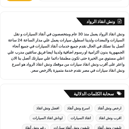
ب
سعر بدون رسوم اضافية و بدون اكراميات.
ح
نقوم بتتبع جميع
سيارات الانقاذ
من خلال GPS.
ث
ونش انقاذ الرواد
ع
يوجد
ونش انقاذ سيارات
على مدار 24 ساعة طوال أيام
ن
الأسبوع.
ونش انقاذ
الرواد يعمل منذ 30 عام ومتخصصون في
أنقاذ السيارات
و
نقل
:
السيارات
والمعدات ولدينا اسطول سيارات يعمل علي مدار الساعة 24 ساعة
نقوم بـ
إنقاذ السيارات
خلال النهار والليل دون أي تكلفة إضافية.
أتصل بنا نصلك في الحال نقدم جميع خدمات
أنقاذ السيارات
في جميع أنحاء
جميع سائقي
أوناش الانقاذ
لدينا على دراية باستخدام أحدث
الجمهورية بدون اكرامية او رسوم اضافية ولدينا ايضا فريق سائقين مدرب علي
المعدات والتقنيات ورفع السيارات.
اعلي مستوي من الخبرة حتى تكون مطمئنا دائما علي سيارتك أتصل بنا الان
واعثر على
أقرب ونش انقاذ سيارات
من موقعك
ونش انقاذ
الرواد هو
اسرع
ونش انقاذ سيارات
في مصر نقدم خدمة متميزة بالارخص سعر.
ونش انقاذ الطريق الزراعي
لدينا فريق خدمة عملاء يعمل علي مدار
الساعة و فريق سائقين و وناشين قادرين على التعامل مع كافة
سحابة الكلمات الدلالية
مواقف سيارتك
سحب سيارات
أو
رفع سيارات
أو
إنقاذ سيارات
اذا
كان عطل او حادث
ونش انقاذ
سيارات الرواد نحن
أسرع ونش انقاذ
ارخص ونش أنقاذ
اسرع ونش أنقاذ
افضل ونش انقاذ
مما يجعل خدمة
انقاذ السيارات
سهل على عملائنا.
اقرب ونش انقاذ
انقاذ السيارات
اوناش انقاذ السيارات
تليفون ونش أنقاذ
تليفون ونش أنقاذ سيارات
رقم ونش أنقاذ