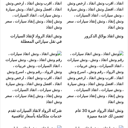
السيارات
اليك خلال 15 دقيقة بحد اقصي.
ونش انقاذ الرواد
لدينا دائما
ونش انقاذ سيارات في الطريق الزراعي
ونش انقاذ بولاق الدكرور
ونش انقاذ الرواد لإنقاذ السيارات
لسحب و إنقاذ سيارتك وأخذك الي اقرب مركز صيانة أو وكيل معتمد
في نقل سياراتي المعطلة
، أتصل بنا الان ولا تتردد
ونش انقاذ الرواد
هو
أرخص ونش انقاذ في
الطريق الزراعي
, نحن نعمل على مدار الساعة ، اتصل الان
01063144040
–
01093018585
–
01120018852
يصلك
ونش
انقاذ سيارات
سريع و مجهز بأحدث المعدات وأحدث وسائل الأمان
والراحة.
ونش انقاذ سيارات
الطريق الزراعي
ما يميزنا عن غيرنا انفرادنا بتقديم خدماتنا باحترافية عالية ونعمل منذ
ونش انقاذ الرواد خبرة 30 عام
شركة الرواد لانقاذ السيارات تقدم
عام 2002 على الطرق السريعة بكافة انحاء جمهورية مصر العربية
تضمن لك خدمة مميزة
خدمات متكاملة بأسعار تنافسية
لبناء جسور من الثقة المتبادلة بين الشركة وعملائها و انقاذ و
نقل
السيارات
المعطلة و
سحب السيارات
من الحوادث.