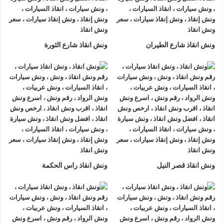
يصلك
ونش انقاذ السيارات
بسرعة فائقة خلال 30 دقيقة بحد اقصي
فور طلبك لـ
ونش إنقاذ سيارات
من أجل
إنقاذ السيارات
المُعطّلة في
الطريق الزراعي او على الطريق وذلك لأننا نعمل على مدار الساعة
طوال أيام الأسبوع.
ونش انقاذ شارع الطيران
ونش انقاذ شارع الثورة
2- الأمان
ونش انقاذ السيارات
مراقبة بـ GPS وهي آمنة للغاية تحافظ علي
السيارة امنة تماما حتي الوصول إلي أقرب مركز صيانة.
3- الخبرة
فريق عمل شركة الرواد لإنقاذ و رفع السيارات مدرب على كيفية
نقل
السيارات
وتثبيتها علي
ونش الانقاذ
وذلك إلى جانب خبرتهم المتميزة
في اختيار أسرع الطرق.
ونش انقاذ قصر النيل
ونش انقاذ راس الحكمة
4- الانتشار الواسع
تنتشر
اوناش الانقاذ في الطريق الزراعي
أو علي الطرق الرئيسية
في جميع انحاء الجمهورية وهو ما يسمح بسرعة وصول
ونش انقاذ