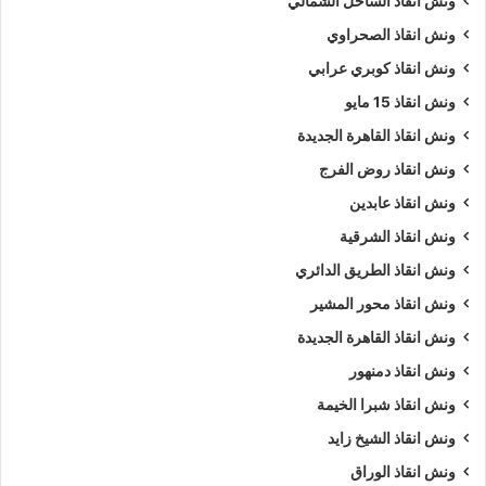
ونش انقاذ الساحل الشمالي
لإنقاذ السيارات السريع بمصر وجميع المحافظات.
ونش انقاذ الصحراوي
ونش انقاذ كوبري عرابي
تقدر تكاليف أستدعاء
ونش إنقاذ السيارات
حسب نقطة الانطلاق
ونقطة الوصول مع الاخذ بالاعتبار العديد من المتغيرات التي يمكن
ونش انقاذ 15 مايو
تحديدها عادة عبر الهاتف قبل بدء الخدمة.
ونش انقاذ القاهرة الجديدة
ونش انقاذ روض الفرج
ونش انقاذ الطريق الزراعي
ونش انقاذ عابدين
ونش انقاذ الشرقية
إتصل بمركز إرسال خدمة
ونش انقاذ سيارات
على مدار الساعة على
الرقم
01063144040
–
01093018585
–
01120018852
،
ونش انقاذ الطريق الدائري
وسوف نجيبك على أسئلتك :
ونش انقاذ محور المشير
ونش انقاذ القاهرة الجديدة
نمتلك ألعديد من أوناش السيارات منها
ونش انقاذ سيارات
يدوي و
ونش انقاذ دمنهور
ونش إنقاذ سيارات اوتوماتيكي
و
ونش انقاذ طبلية
.
ونش انقاذ شبرا الخيمة
نشكركم على زياره
موقعنا
و ننتظر مكالمتكم فى اى وقت علي
ونش انقاذ الشيخ زايد
الرقم الخاص بنا
01063144040
–
01093018585
–
ونش انقاذ الوراق