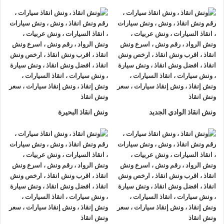
يوما 24 يوميا.
ونش انقاذ سيارات الرواد
لأنقاذ السيارات اسرع و ارخص
ونش انقاذ
سيارات في الطريق الزراعي
بخصم 50% اتصل بنا الان ليصلك
اقرب ونش انقاذ سيارات في الطريق الزراعي
هناك العديد من
الظروف الطارئة التي قد تحدث لنا اثناء القيادة علي الطريق فمن
الممكن ان تتعرض لحادث سير مفاجي او ان تتعطل سيارتك وقد
تحتاج الي نقلها الي اقرب مركز صيانة او توكيل.
ونش انقاذ الوادي الجديد
ونش انقاذ البحيرة
أذا كنت تبحث عن
ونش انقاذ سيارات
في الطريق الزراعي اتصل بنا
الان علي
01063144040
–
01093018585
–
01120018852