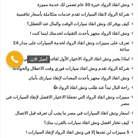
ونش انقاذ موتوسيكل
,
ونش انقاذ سيارات نقل
,
ونش انقاذ لنقل
ونش انقاذ الرواد خبرة 30 عام تضمن لك خدمة مميزة
المعدات
,
ونش نقل كرفانات
,
ونش نقل قوارب
).
شركة الرواد لانقاذ السيارات تقدم خدمات متكاملة بأسعار تنافسية
طلب
ونش انقاذ سيارات
التزود بالوقود.
كيف يوفر لك ونش انقاذ سيارات الوقت والمال عند التعطل؟
طلب
ونش انقاذ سيارات
لنفخ أطارات السيارة.
ونش انقاذ الرواد مجهز بأحدث التقنيات لخدمتك اينما كنت !
طلب
ونش انقاذ سيارات
لـ فتح أبواب السيارة.
تعرف على مميزات ونش انقاذ الرواد لخدمة السيارات على مدار 24
طلب
ونش انقاذ سيارات
لأخد وصلة بطارية.
ساعة
طلب
ونش انقاذ سيارات
لنقلك لاقرب مركز صيانة.
لماذا يعتبر ونش انقاذ الرواد الاختيار الأول لقائدي السيارات في مصر؟
أتصل الان.
شركة الرواد تقدم ونش انقاذ سيارات فوري وقت الاعطال والحوادث
أسعار
ونش انقاذ الرواد
تعتبر رمزية لأننا نمتلك دائما
ونش أنقاذ
ونش انقاذ الرواد مجهز بأحدث المعدات لإنقاذ سيارتك بأمان
سيارات في الطريق الزراعي
دائما اوناشنا قريبة منك وخدماتنا
بأعلي جودة واقل سعر و نسعي دائما لرضا العملاء لأنك أنت
راحة البال تبدأ عند طلب ونش انقاذ الرواد 👍
وسيارتك على رأس أولوياتنا نحن دائما نراقب جميع
سيارات الانقاذ
مميزات ونش انقاذ الرواد التي تجعلنا الاختيار الافضل لإنقاذ السيارات في
من خلال GPS لنجعلك دائما في امان تام علي الطريق.
مصر
اسعار ونش انقاذ السيارات في مصر ما يجب أن تعرفه قبل الاتصال
ونش انقاذ الرواد
نحن الاقرب لك :
كيف تختار افضل ونش انقاذ سيارات بالقرب منك؟
5 مميزات لن تجدها إلا في ونش انقاذ الرواد لإنقاذ السيارات !
ونش انقاذ الطريق الزراعي