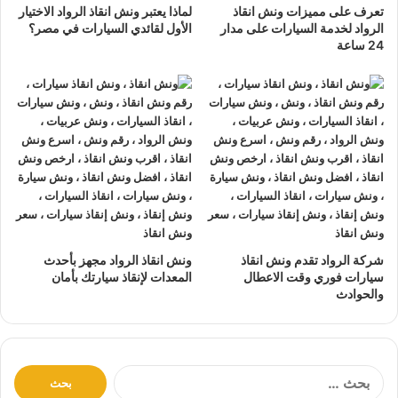
تعرف على مميزات ونش انقاذ
لماذا يعتبر ونش انقاذ الرواد الاختيار
الزراعي من
ونش انقاذ
الرواد نعمل منذ 33 عاما ومتخصصون في
الرواد لخدمة السيارات على مدار
الأول لقائدي السيارات في مصر؟
أنقاذ ورفع السيارات وخدمات الإنقاذ السريع ولدينا اسطول
سيارات
24 ساعة
إنقاذ
منتشرة في الطريق الزراعي و جميع انحاء الجمهورية لإنقاذ و
رفع السيارات المعطلة و سيارات الحوادث.
تتميز خدمة
إنقاذ السيارات
من شركة الرواد
لإنقاذ و رفع السيارات بالأتي :
نتعهد بوصول
ونش الانقاذ
بسرعة إلى
موقعك
في الطريق
الزراعي خلال 10 دقائق بحد اقصي.
يمكنك الاتصال بنا أو ارسال موقعك علي
الواتساب
أو
إرسال
شركة الرواد تقدم ونش انقاذ
ونش انقاذ الرواد مجهز بأحدث
بريد إلكتروني
إلى أحد ممثلينا الموجودين لارسال
أقرب ونش
سيارات فوري وقت الاعطال
المعدات لإنقاذ سيارتك بأمان
انقاذ
اليك في أي وقت.
والحوادث
ونش انقاذ سيارات
الرواد مؤمن بالكامل حتي لا يسب اي تلف
اجزاء سياراتك.
لدينا
افضل ونش انقاذ سيارات
و
اسرع ونش انقاذ سيارات
و
ا
ل
اقرب ونش انقاذ سيارات
كما نقدم خدمة
انقاذ سيارات
باقل