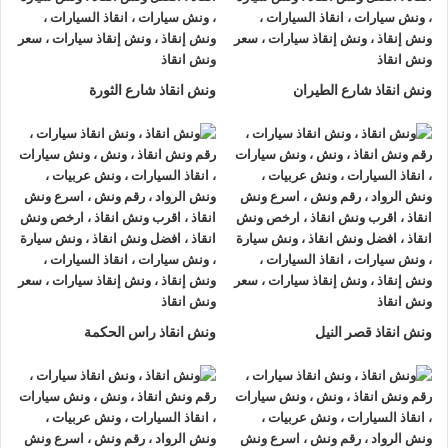
الغربية او على الطريق وذلك لأننا نعمل على مدار الساعة طوال أيام
الأسبوع.
2- الأمان
ونش انقاذ شارع الطيران
ونش انقاذ شارع الثورة
ونش انقاذ السيارات
مراقبة بـ GPS وهي آمنة للغاية تحافظ علي
السيارة امنة تماما حتي الوصول إلي أقرب مركز صيانة.
3- الخبرة
فريق عمل شركة الرواد لإنقاذ و رفع السيارات مدرب على كيفية
نقل
السيارات
وتثبيتها علي
ونش الانقاذ
وذلك إلى جانب خبرتهم المتميزة
في اختيار أسرع الطرق.
4- الانتشار الواسع
ونش انقاذ قصر النيل
ونش انقاذ راس الحكمة
تنتشر
اوناش الانقاذ في الغربية
أو علي الطرق الرئيسية في جميع
انحاء الجمهورية وهو ما يسمح بسرعة وصول
ونش انقاذ السيارات
اليك خلال 15 دقيقة بحد اقصي.