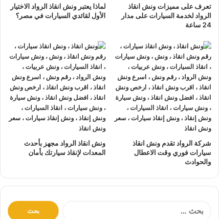
تعرف على مميزات ونش انقاذ
لماذا يعتبر ونش انقاذ الرواد الاختيار
نتعهد بوصول
ونش الانقاذ
بسرعة إلى
موقعك
في الغربية خلال
الرواد لخدمة السيارات على مدار
الأول لقائدي السيارات في مصر؟
10 دقائق بحد اقصي.
24 ساعة
يمكنك الاتصال بنا أو ارسال موقعك علي
الواتساب
أو
إرسال
بريد إلكتروني
إلى أحد ممثلينا الموجودين لارسال
أقرب ونش
انقاذ
اليك في أي وقت.
ونش انقاذ سيارات
الرواد مؤمن بالكامل حتي لا يسب اي تلف
اجزاء سياراتك.
لدينا
افضل ونش انقاذ سيارات
و
اسرع ونش انقاذ سيارات
و
اقرب ونش انقاذ سيارات
كما نقدم خدمة
انقاذ سيارات
باقل
سعر بدون رسوم اضافية و بدون اكراميات.
شركة الرواد تقدم ونش انقاذ
ونش انقاذ الرواد مجهز بأحدث
نقوم بتتبع جميع
سيارات الانقاذ
من خلال GPS.
سيارات فوري وقت الاعطال
المعدات لإنقاذ سيارتك بأمان
والحوادث
يوجد
ونش انقاذ سيارات
على مدار 24 ساعة طوال أيام
الأسبوع.
نقوم بـ
إنقاذ السيارات
خلال النهار والليل دون أي تكلفة إضافية.
جميع سائقي
أوناش الانقاذ
لدينا على دراية باستخدام أحدث
ا
ل