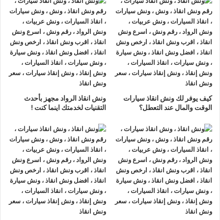
ونش انقاذ سيارات الغربية
لدينا
ونش انقاذ سيارات
مزود بمعدات
حديثة و مجهزة لـ
سحب السيارات
من الاعطال والحوادث نحن
أسرع
ونش انقاذ سيارات
يرجي الاتصال بنا علي
رقم ونش انقاذ سيارات
01063144040
–
01093018585
–
01120018852
ليصلك
اقرب ونش انقاذ
في غضون 15 دقائق بحد اقصي.
تليفون
ونش انقاذ سيارات
في الغربية
كيف يوفر لك ونش انقاذ سيارات
ونش انقاذ الرواد مجهز بأحدث
ونش انقاذ الغربية
نحن
أرخص ونش أنقاذ
في الغربية و
أسرع ونش
الوقت والمال عند التعطل؟
التقنيات لخدمتك اينما كنت !
إنقاذ
في الغربية و
أقرب ونش إنقاذ
في الغربية دائما اوناشنا بالقرب
منك ,
ونش انقاذ
الغربية من
ونش انقاذ
الرواد نعمل منذ 33 عاما
ومتخصصون في أنقاذ ورفع السيارات وخدمات الإنقاذ السريع ولدينا
اسطول
سيارات إنقاذ
منتشرة في الغربية و جميع انحاء الجمهورية
لإنقاذ و رفع السيارات المعطلة و سيارات الحوادث.
تتميز خدمة
إنقاذ السيارات
من شركة الرواد
لإنقاذ و رفع السيارات بالأتي :