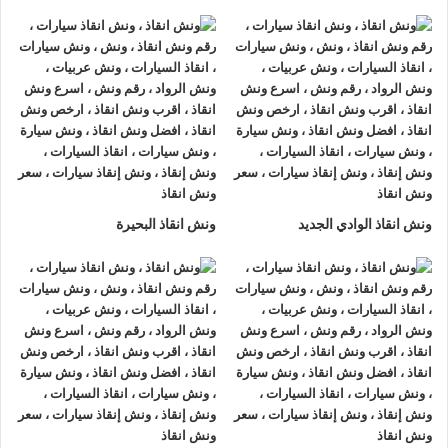
ونش انقاذ سيارات الرواد
لأنقاذ السيارات اسرع و ارخص
ونش انقاذ
سيارات في الغربية
بخصم 50% اتصل بنا الان ليصلك
اقرب ونش
انقاذ سيارات في الغربية
هناك العديد من الظروف الطارئة التي قد
تحدث لنا اثناء القيادة علي الطريق فمن الممكن ان تتعرض لحادث
سير مفاجي او ان تتعطل سيارتك وقد تحتاج الي نقلها الي اقرب
مركز صيانة او توكيل.
أذا كنت تبحث عن
ونش انقاذ سيارات
في الغربية اتصل بنا الان
ونش انقاذ الوادي الجديد
ونش انقاذ البحيرة
علي
01063144040
–
01093018585
–
01120018852