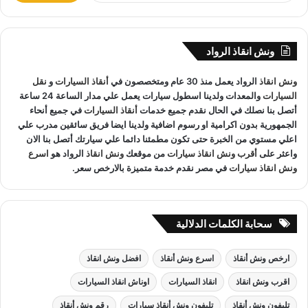
المعدات والتقنيات ورفع السيارات.
ب
ح
ث
ونش انقاذ الرواد
ع
ونش انقاذ الغربية
لدينا فريق خدمة عملاء يعمل علي مدار الساعة و
ن
ونش انقاذ
الرواد يعمل منذ 30 عام ومتخصصون في
أنقاذ السيارات
و
نقل
:
فريق سائقين و وناشين قادرين على التعامل مع كافة مواقف سيارتك
السيارات
والمعدات ولدينا اسطول سيارات يعمل علي مدار الساعة 24 ساعة
سحب سيارات
أو
رفع سيارات
أو
إنقاذ سيارات
اذا كان عطل او
أتصل بنا نصلك في الحال نقدم جميع خدمات
أنقاذ السيارات
في جميع أنحاء
حادث
ونش انقاذ
سيارات الرواد نحن
أسرع ونش انقاذ
مما يجعل
الجمهورية بدون اكرامية او رسوم اضافية ولدينا ايضا فريق سائقين مدرب علي
خدمة
انقاذ السيارات
سهل على عملائنا.
اعلي مستوي من الخبرة حتى تكون مطمئنا دائما علي سيارتك أتصل بنا الان
واعثر على
أقرب ونش انقاذ سيارات
من موقعك
ونش انقاذ
الرواد هو
اسرع
ونش انقاذ سيارات
في مصر نقدم خدمة متميزة بالارخص سعر.
سحابة الكلمات الدلالية
ارخص ونش أنقاذ
اسرع ونش أنقاذ
افضل ونش انقاذ
اقرب ونش انقاذ
انقاذ السيارات
اوناش انقاذ السيارات
تليفون ونش أنقاذ
تليفون ونش أنقاذ سيارات
رقم ونش أنقاذ