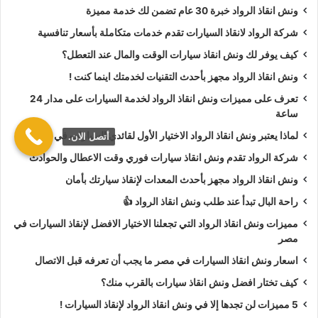
ونش انقاذ الرواد خبرة 30 عام تضمن لك خدمة مميزة
أسعار
ونش انقاذ الرواد
تعتبر رمزية لأننا نمتلك دائما
ونش أنقاذ
شركة الرواد لانقاذ السيارات تقدم خدمات متكاملة بأسعار تنافسية
سيارات في الغربية
دائما اوناشنا قريبة منك وخدماتنا بأعلي جودة
كيف يوفر لك ونش انقاذ سيارات الوقت والمال عند التعطل؟
واقل سعر و نسعي دائما لرضا العملاء لأنك أنت وسيارتك على رأس
ونش انقاذ الرواد مجهز بأحدث التقنيات لخدمتك اينما كنت !
أولوياتنا نحن دائما نراقب جميع
سيارات الانقاذ
من خلال GPS
لنجعلك دائما في امان تام علي الطريق.
تعرف على مميزات ونش انقاذ الرواد لخدمة السيارات على مدار 24
ساعة
ونش انقاذ الرواد
نحن الاقرب لك :
لماذا يعتبر ونش انقاذ الرواد الاختيار الأول لقائدي السيارات في مصر؟
أتصل الان.
شركة الرواد تقدم ونش انقاذ سيارات فوري وقت الاعطال والحوادث
ونش انقاذ الغربية
ونش انقاذ الرواد مجهز بأحدث المعدات لإنقاذ سيارتك بأمان
ونش انقاذ سيارات الغربية
راحة البال تبدأ عند طلب ونش انقاذ الرواد 👍
رقم ونش انقاذ في الغربية
مميزات ونش انقاذ الرواد التي تجعلنا الاختيار الافضل لإنقاذ السيارات في
تليفون ونش انقاذ في الغربية
مصر
ونش انقاذ سيارات في الغربية
اسعار ونش انقاذ السيارات في مصر ما يجب أن تعرفه قبل الاتصال
ونش انقاذ في الغربية
كيف تختار افضل ونش انقاذ سيارات بالقرب منك؟
ونش انقاذ بالغربية
5 مميزات لن تجدها إلا في ونش انقاذ الرواد لإنقاذ السيارات !