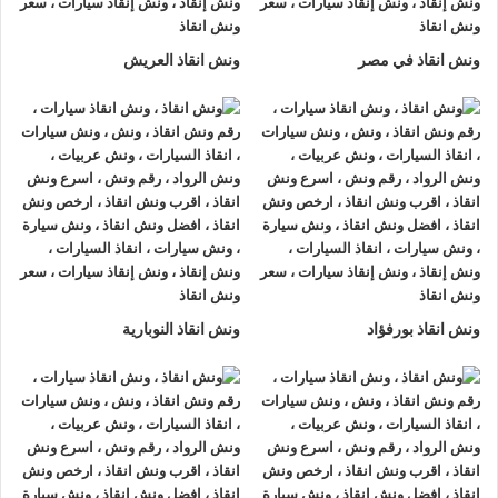
لتزويدك بأفضل مساعدة على الطريق و تقديم خدمات الانقاذ
السريع.
ونش انقاذ في مصر
ونش انقاذ العريش
ونش إنقاذ سيارات
من شركة
الرواد لإنقاذ السيارات
يقدم تجربة
فريدة
لإنقاذ السيارات
، تمتع بتجربة
ونش انقاذ سيارات
من
ونش
انقاذ الرواد
وأحصل على خصم 50% ، لدينا
ونش انقاذ
مزود بأجهزة
تتبع GPS لأمانك وأمان سيارتك.
اتصل بخدمة العملاء التابعة لنا على مدار 24 ساعة الآن للحصول
على
أقرب ونش انقاذ
من موقعك في الغربية فريق المساعدة على
أهبة الاستعداد و جاهز دائما لمساعدتك في أي وقت من النهار أو
ونش انقاذ بورفؤاد
ونش انقاذ النوبارية
الليل 24/7/365 تشمل خدمات
انقاذ السيارات في الغربية
علي ما
يلي:
1- السرعة
يصلك
ونش انقاذ السيارات
بسرعة فائقة خلال 30 دقيقة بحد اقصي
فور طلبك لـ
ونش إنقاذ سيارات
من أجل
إنقاذ السيارات
المُعطّلة في