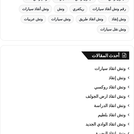
رقم ونش أنقاذ سيارات
ريكفري
ونش
ونش أنقاذ سيارات
ونش إنقاذ
ونش انقاذ طريق
ونش سيارات
ونش عربيات
ونش نقل سيارات
أحدث المقالات
ونش انقاذ , ونش انقاذ سيارات
ونش انقاذ سيارات
ونش إنقاذ
ونش انقاذ سيارات
بـ الغربية
ونش انقاذ روكسي
من اهم اسباب نجاح شركة الرواد لـرفع و
انقاذ السيارات
هى خبرتنا
ونش انقاذ ارض الجولف
الكبيرة في استغلال الوقت وتقديم خدمة
انقاذ سيارات
ذات جودة
ونش انقاذ الدراسة
عالية باقل سعر وأن نصبح من
افضل ونش انقاذ سيارات
و
ارخص
ونش انقاذ بلطيم
ونش انقاذ سيارات
و
اقرب ونش انقاذ سيارات
في الغربية و جميع
ونش انقاذ الوادي الجديد
المحافظات كما ننافس الشركات الاخري في مصر كما نسعى دائما
الي تحقيق اهدافنا و تحقيق كل متطلبات العميل في خدمة
إنقاذ
ونش انقاذ البحيرة