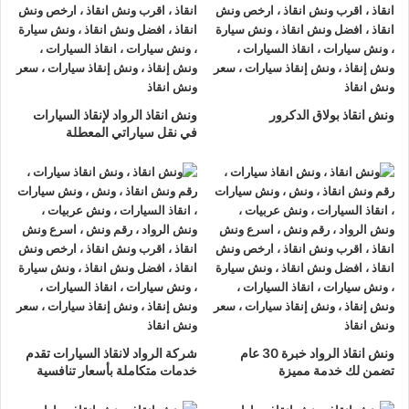
ونش انقاذ الرواد
لدينا دائما
ونش انقاذ سيارات في الغربية
لسحب و
إنقاذ سيارتك وأخذك الي اقرب مركز صيانة أو وكيل معتمد ، أتصل بنا
الان ولا تتردد
ونش انقاذ الرواد
هو
أرخص ونش انقاذ في الغربية
,
ونش انقاذ بولاق الدكرور
ونش انقاذ الرواد لإنقاذ السيارات
نحن نعمل على مدار الساعة ، اتصل الان
01063144040
–
في نقل سياراتي المعطلة
01093018585
–
01120018852
يصلك
ونش انقاذ سيارات
سريع
و مجهز بأحدث المعدات وأحدث وسائل الأمان والراحة.
ونش انقاذ سيارات
الغربية
ما يميزنا عن غيرنا انفرادنا بتقديم خدماتنا باحترافية عالية ونعمل منذ
عام 2002 على الطرق السريعة بكافة انحاء جمهورية مصر العربية
لبناء جسور من الثقة المتبادلة بين الشركة وعملائها و انقاذ و
نقل
السيارات
المعطلة و
سحب السيارات
من الحوادث.
ونش انقاذ الرواد خبرة 30 عام
شركة الرواد لانقاذ السيارات تقدم
تضمن لك خدمة مميزة
خدمات متكاملة بأسعار تنافسية
اسرع
ونش انقاذ سيارات
في الغربية