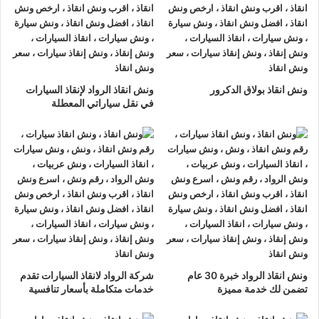
ونش انقاذ الرواد
لدينا دائما
ونش انقاذ سيارات في المحور
لسحب و
إنقاذ سيارتك وأخذك الي اقرب مركز صيانة أو وكيل معتمد ، أتصل بنا
الان ولا تتردد
ونش انقاذ الرواد
هو
أرخص ونش انقاذ في المحور
,
ونش انقاذ بولاق الدكرور
ونش انقاذ الرواد لإنقاذ السيارات
نحن نعمل على مدار الساعة ، اتصل الان
01063144040
–
في نقل سياراتي المعطلة
01093018585
–
01120018852
يصلك
ونش انقاذ سيارات
سريع
و مجهز بأحدث المعدات وأحدث وسائل الأمان والراحة.
ونش انقاذ سيارات
المحور
ما يميزنا عن غيرنا انفرادنا بتقديم خدماتنا باحترافية عالية ونعمل منذ
عام 2002 على الطرق السريعة بكافة انحاء جمهورية مصر العربية
لبناء جسور من الثقة المتبادلة بين الشركة وعملائها و انقاذ و
نقل
السيارات
المعطلة و
سحب السيارات
من الحوادث.
ونش انقاذ الرواد خبرة 30 عام
شركة الرواد لانقاذ السيارات تقدم
تضمن لك خدمة مميزة
خدمات متكاملة بأسعار تنافسية
اسرع
ونش انقاذ سيارات
في المحور