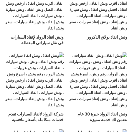
ونش انقاذ الرواد
لدينا دائما
ونش انقاذ سيارات في الهرم
لسحب و
إنقاذ سيارتك وأخذك الي اقرب مركز صيانة أو وكيل معتمد ، أتصل بنا
الان ولا تتردد
ونش انقاذ الرواد
هو
أرخص ونش انقاذ في الهرم
, نحن
نعمل على مدار الساعة ، اتصل الان
01063144040
–
ونش انقاذ بولاق الدكرور
ونش انقاذ الرواد لإنقاذ السيارات
01093018585
–
01120018852
يصلك
ونش انقاذ سيارات
سريع
في نقل سياراتي المعطلة
و مجهز بأحدث المعدات وأحدث وسائل الأمان والراحة.
ونش انقاذ سيارات
الهرم
ما يميزنا عن غيرنا انفرادنا بتقديم خدماتنا باحترافية عالية ونعمل منذ
عام 2002 على الطرق السريعة بكافة انحاء جمهورية مصر العربية
لبناء جسور من الثقة المتبادلة بين الشركة وعملائها و انقاذ و
نقل
السيارات
المعطلة و
سحب السيارات
من الحوادث.
اسرع
ونش انقاذ سيارات
في الهرم
ونش انقاذ الرواد خبرة 30 عام
شركة الرواد لانقاذ السيارات تقدم
تضمن لك خدمة مميزة
خدمات متكاملة بأسعار تنافسية
ونش انقاذ سيارات الهرم
لدينا
ونش انقاذ سيارات
مزود بمعدات