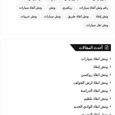
رقم ونش أنقاذ سيارات
ريكفري
ونش
ونش أنقاذ سيارات
ونش إنقاذ
ونش انقاذ طريق
ونش سيارات
ونش عربيات
ونش نقل سيارات
أحدث المقالات
ونش انقاذ , ونش انقاذ سيارات
ونش انقاذ سيارات
ونش انقاذ سيارات
بـ الهرم
ونش إنقاذ
من اهم اسباب نجاح شركة الرواد لـرفع و
انقاذ السيارات
هى خبرتنا
ونش انقاذ روكسي
الكبيرة في استغلال الوقت وتقديم خدمة
انقاذ سيارات
ذات جودة
ونش انقاذ ارض الجولف
عالية باقل سعر وأن نصبح من
افضل ونش انقاذ سيارات
و
ارخص
ونش انقاذ الدراسة
ونش انقاذ سيارات
و
اقرب ونش انقاذ سيارات
في الهرم و جميع
ونش انقاذ بلطيم
المحافظات كما ننافس الشركات الاخري في مصر كما نسعى دائما
ونش انقاذ الوادي الجديد
الي تحقيق اهدافنا و تحقيق كل متطلبات العميل في خدمة
إنقاذ
السيارات
.
ونش انقاذ البحيرة