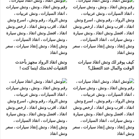
حديثة و مجهزة لـ
سحب السيارات
من الاعطال والحوادث نحن
أسرع
ونش انقاذ سيارات
يرجي الاتصال بنا علي
رقم ونش انقاذ سيارات
01063144040
–
01093018585
–
01120018852
ليصلك
اقرب ونش انقاذ
في غضون 15 دقائق بحد اقصي.
تليفون
ونش انقاذ سيارات
في الهرم
ونش انقاذ الهرم
نحن
أرخص ونش أنقاذ
في الهرم و
أسرع ونش إنقاذ
كيف يوفر لك ونش انقاذ سيارات
ونش انقاذ الرواد مجهز بأحدث
في الهرم و
أقرب ونش إنقاذ
في الهرم دائما اوناشنا بالقرب منك ,
الوقت والمال عند التعطل؟
التقنيات لخدمتك اينما كنت !
ونش انقاذ
الهرم من
ونش انقاذ
الرواد نعمل منذ 33 عاما
ومتخصصون في أنقاذ ورفع السيارات وخدمات الإنقاذ السريع ولدينا
اسطول
سيارات إنقاذ
منتشرة في الهرم و جميع انحاء الجمهورية
لإنقاذ و رفع السيارات المعطلة و سيارات الحوادث.
تتميز خدمة
إنقاذ السيارات
من شركة الرواد
لإنقاذ و رفع السيارات بالأتي :
نتعهد بوصول
ونش الانقاذ
بسرعة إلى
موقعك
في الهرم خلال