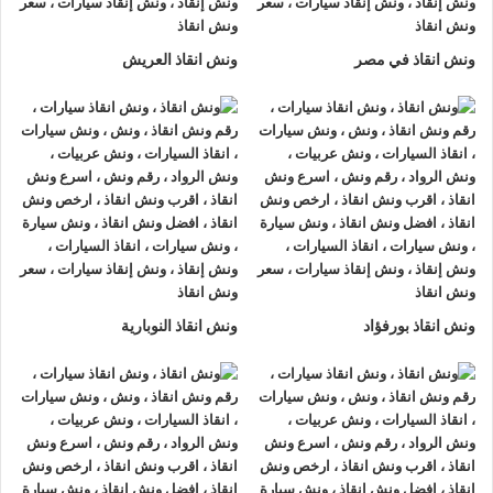
مساعدة على الطريق و تقديم خدمات الانقاذ السريع.
ونش انقاذ في مصر
ونش انقاذ العريش
ونش إنقاذ سيارات
من شركة
الرواد لإنقاذ السيارات
يقدم تجربة
فريدة
لإنقاذ السيارات
، تمتع بتجربة
ونش انقاذ سيارات
من
ونش
انقاذ الرواد
وأحصل على خصم 50% ، لدينا
ونش انقاذ
مزود بأجهزة
تتبع GPS لأمانك وأمان سيارتك.
اتصل بخدمة العملاء التابعة لنا على مدار 24 ساعة الآن للحصول
على
أقرب ونش انقاذ
من موقعك في الهرم فريق المساعدة على
أهبة الاستعداد و جاهز دائما لمساعدتك في أي وقت من النهار أو
الليل 24/7/365 تشمل خدمات
انقاذ السيارات في الهرم
علي ما
ونش انقاذ بورفؤاد
ونش انقاذ النوبارية
يلي:
1- السرعة
يصلك
ونش انقاذ السيارات
بسرعة فائقة خلال 30 دقيقة بحد اقصي
فور طلبك لـ
ونش إنقاذ سيارات
من أجل
إنقاذ السيارات
المُعطّلة في
الهرم او على الطريق وذلك لأننا نعمل على مدار الساعة طوال أيام