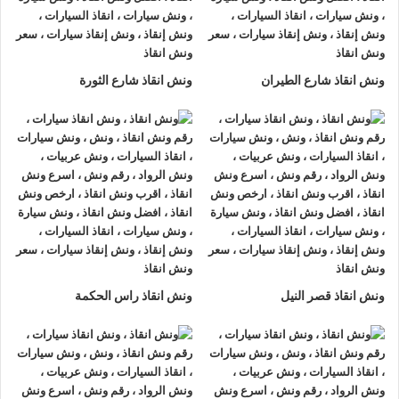
الأسبوع.
2- الأمان
ونش انقاذ السيارات
مراقبة بـ GPS وهي آمنة للغاية تحافظ علي
ونش انقاذ شارع الطيران
ونش انقاذ شارع الثورة
السيارة امنة تماما حتي الوصول إلي أقرب مركز صيانة.
3- الخبرة
فريق عمل شركة الرواد لإنقاذ و رفع السيارات مدرب على كيفية
نقل
السيارات
وتثبيتها علي
ونش الانقاذ
وذلك إلى جانب خبرتهم المتميزة
في اختيار أسرع الطرق.
4- الانتشار الواسع
تنتشر
اوناش الانقاذ في الهرم
أو علي الطرق الرئيسية في جميع
ونش انقاذ قصر النيل
ونش انقاذ راس الحكمة
انحاء الجمهورية وهو ما يسمح بسرعة وصول
ونش انقاذ السيارات
اليك خلال 15 دقيقة بحد اقصي.