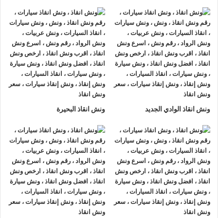
ونش انقاذ سيارات الرواد
لأنقاذ السيارات اسرع و ارخص
ونش انقاذ
سيارات في الهرم
بخصم 50% اتصل بنا الان ليصلك
اقرب ونش
انقاذ سيارات في الهرم
هناك العديد من الظروف الطارئة التي قد
تحدث لنا اثناء القيادة علي الطريق فمن الممكن ان تتعرض لحادث
سير مفاجي او ان تتعطل سيارتك وقد تحتاج الي نقلها الي اقرب
مركز صيانة او توكيل.
أذا كنت تبحث عن
ونش انقاذ سيارات
في الهرم اتصل بنا الان
ونش انقاذ الوادي الجديد
ونش انقاذ البحيرة
علي
01063144040
–
01093018585
–
01120018852