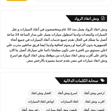
ب
ح
ث
ونش انقاذ الهرم
لدينا فريق خدمة عملاء يعمل علي مدار الساعة و
ونش انقاذ الرواد
ع
فريق سائقين و وناشين قادرين على التعامل مع كافة مواقف سيارتك
ن
ونش انقاذ
الرواد يعمل منذ 30 عام ومتخصصون في
أنقاذ السيارات
و
نقل
:
سحب سيارات
أو
رفع سيارات
أو
إنقاذ سيارات
اذا كان عطل او
السيارات
والمعدات ولدينا اسطول سيارات يعمل علي مدار الساعة 24 ساعة
حادث
ونش انقاذ
سيارات الرواد نحن
أسرع ونش انقاذ
مما يجعل
أتصل بنا نصلك في الحال نقدم جميع خدمات
أنقاذ السيارات
في جميع أنحاء
خدمة
انقاذ السيارات
سهل على عملائنا.
الجمهورية بدون اكرامية او رسوم اضافية ولدينا ايضا فريق سائقين مدرب علي
اعلي مستوي من الخبرة حتى تكون مطمئنا دائما علي سيارتك أتصل بنا الان
واعثر على
أقرب ونش انقاذ سيارات
من موقعك
ونش انقاذ
الرواد هو
اسرع
ونش انقاذ سيارات
في مصر نقدم خدمة متميزة بالارخص سعر.
سحابة الكلمات الدلالية
ارخص ونش أنقاذ
اسرع ونش أنقاذ
افضل ونش انقاذ
اقرب ونش انقاذ
انقاذ السيارات
اوناش انقاذ السيارات
تليفون ونش أنقاذ
تليفون ونش أنقاذ سيارات
رقم ونش أنقاذ