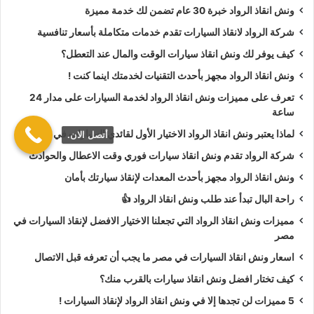
أسعار
ونش انقاذ الرواد
تعتبر رمزية لأننا نمتلك دائما
ونش أنقاذ
ونش انقاذ الرواد خبرة 30 عام تضمن لك خدمة مميزة
سيارات في الهرم
دائما اوناشنا قريبة منك وخدماتنا بأعلي جودة
شركة الرواد لانقاذ السيارات تقدم خدمات متكاملة بأسعار تنافسية
واقل سعر و نسعي دائما لرضا العملاء لأنك أنت وسيارتك على رأس
كيف يوفر لك ونش انقاذ سيارات الوقت والمال عند التعطل؟
أولوياتنا نحن دائما نراقب جميع
سيارات الانقاذ
من خلال GPS
ونش انقاذ الرواد مجهز بأحدث التقنيات لخدمتك اينما كنت !
لنجعلك دائما في امان تام علي الطريق.
تعرف على مميزات ونش انقاذ الرواد لخدمة السيارات على مدار 24
ونش انقاذ الرواد
نحن الاقرب لك :
ساعة
لماذا يعتبر ونش انقاذ الرواد الاختيار الأول لقائدي السيارات في مصر؟
أتصل الان.
ونش انقاذ الهرم
شركة الرواد تقدم ونش انقاذ سيارات فوري وقت الاعطال والحوادث
ونش انقاذ سيارات الهرم
ونش انقاذ الرواد مجهز بأحدث المعدات لإنقاذ سيارتك بأمان
رقم ونش انقاذ في الهرم
راحة البال تبدأ عند طلب ونش انقاذ الرواد 👍
تليفون ونش انقاذ في الهرم
مميزات ونش انقاذ الرواد التي تجعلنا الاختيار الافضل لإنقاذ السيارات في
ونش انقاذ سيارات في الهرم
مصر
ونش انقاذ في الهرم
اسعار ونش انقاذ السيارات في مصر ما يجب أن تعرفه قبل الاتصال
ونش انقاذ بالهرم
كيف تختار افضل ونش انقاذ سيارات بالقرب منك؟
ونش إنقاذ في الهرم
5 مميزات لن تجدها إلا في ونش انقاذ الرواد لإنقاذ السيارات !