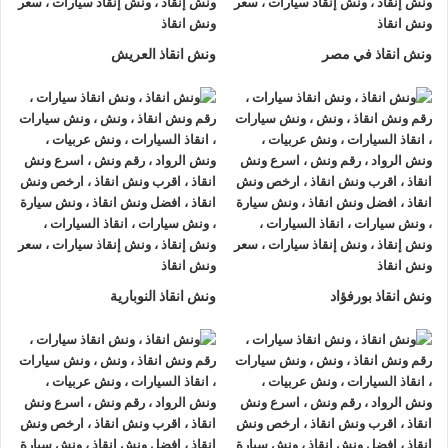
لتزويدك بأفضل مساعدة على الطريق و تقديم خدمات الانقاذ
السريع.
ونش انقاذ في مصر
ونش انقاذ العريش
ونش إنقاذ سيارات
من شركة
الرواد لإنقاذ السيارات
يقدم تجربة
فريدة
لإنقاذ السيارات
، تمتع بتجربة
ونش انقاذ سيارات
من
ونش
انقاذ الرواد
وأحصل على خصم 50% ، لدينا
ونش انقاذ
مزود بأجهزة
تتبع GPS لأمانك وأمان سيارتك.
اتصل بخدمة العملاء التابعة لنا على مدار 24 ساعة الآن للحصول
على
أقرب ونش انقاذ
من موقعك في برج العرب فريق المساعدة
على أهبة الاستعداد و جاهز دائما لمساعدتك في أي وقت من النهار
ونش انقاذ بورفؤاد
ونش انقاذ النوبارية
أو الليل 24/7/365 تشمل خدمات
انقاذ السيارات في برج العرب
علي ما يلي:
1- السرعة
يصلك
ونش انقاذ السيارات
بسرعة فائقة خلال 30 دقيقة بحد اقصي
فور طلبك لـ
ونش إنقاذ سيارات
من أجل
إنقاذ السيارات
المُعطّلة في