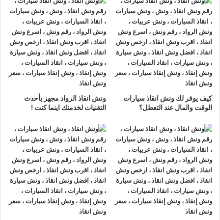
العرب
ونش انقاذ سيارات برج العرب
لدينا
ونش انقاذ سيارات
مزود بمعدات
حديثة و مجهزة لـ
سحب السيارات
من الاعطال والحوادث نحن
أسرع
ونش انقاذ سيارات
يرجي الاتصال بنا علي
رقم ونش انقاذ سيارات
01063144040
–
01093018585
–
01120018852
ليصلك
اقرب ونش انقاذ
في غضون 15 دقائق بحد اقصي.
كيف يوفر لك ونش انقاذ سيارات
ونش انقاذ الرواد مجهز بأحدث
الوقت والمال عند التعطل؟
التقنيات لخدمتك اينما كنت !
تليفون
ونش انقاذ سيارات
في برج العرب
ونش انقاذ برج العرب
نحن
أرخص ونش أنقاذ
في برج العرب و
أسرع
ونش إنقاذ
في برج العرب و
أقرب ونش إنقاذ
في برج العرب دائما
اوناشنا بالقرب منك ,
ونش انقاذ
برج العرب من
ونش انقاذ
الرواد
نعمل منذ 33 عاما ومتخصصون في أنقاذ ورفع السيارات وخدمات
الإنقاذ السريع ولدينا اسطول
سيارات إنقاذ
منتشرة في برج العرب و
جميع انحاء الجمهورية لإنقاذ و رفع السيارات المعطلة و سيارات
الحوادث.