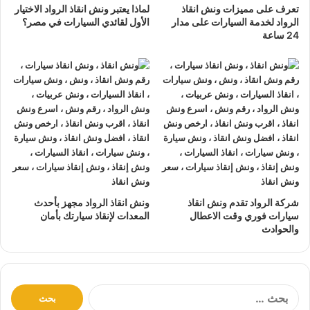
تعرف على مميزات ونش انقاذ
لماذا يعتبر ونش انقاذ الرواد الاختيار
الرواد لخدمة السيارات على مدار
الأول لقائدي السيارات في مصر؟
تتميز خدمة
إنقاذ السيارات
من شركة الرواد
24 ساعة
لإنقاذ و رفع السيارات بالأتي :
نتعهد بوصول
ونش الانقاذ
بسرعة إلى
موقعك
في برج العرب
خلال 10 دقائق بحد اقصي.
يمكنك الاتصال بنا أو ارسال موقعك علي
الواتساب
أو
إرسال
بريد إلكتروني
إلى أحد ممثلينا الموجودين لارسال
أقرب ونش
انقاذ
اليك في أي وقت.
ونش انقاذ سيارات
الرواد مؤمن بالكامل حتي لا يسب اي تلف
اجزاء سياراتك.
شركة الرواد تقدم ونش انقاذ
ونش انقاذ الرواد مجهز بأحدث
لدينا
افضل ونش انقاذ سيارات
و
اسرع ونش انقاذ سيارات
و
سيارات فوري وقت الاعطال
المعدات لإنقاذ سيارتك بأمان
والحوادث
اقرب ونش انقاذ سيارات
كما نقدم خدمة
انقاذ سيارات
باقل
سعر بدون رسوم اضافية و بدون اكراميات.
نقوم بتتبع جميع
سيارات الانقاذ
من خلال GPS.
ا
يوجد
ونش انقاذ سيارات
على مدار 24 ساعة طوال أيام
ل