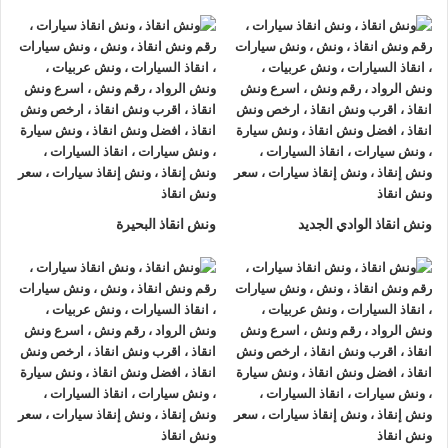
ونش انقاذ سيارات الرواد
لأنقاذ السيارات اسرع و ارخص
ونش انقاذ
سيارات في برج العرب
بخصم 50% اتصل بنا الان ليصلك
اقرب
ونش انقاذ سيارات في برج العرب
هناك العديد من الظروف الطارئة
التي قد تحدث لنا اثناء القيادة علي الطريق فمن الممكن ان تتعرض
لحادث سير مفاجي او ان تتعطل سيارتك وقد تحتاج الي نقلها الي
اقرب مركز صيانة او توكيل.
أذا كنت تبحث عن
ونش انقاذ سيارات
في برج العرب اتصل بنا الان
ونش انقاذ الوادي الجديد
ونش انقاذ البحيرة
علي
01063144040
–
01093018585
–
01120018852