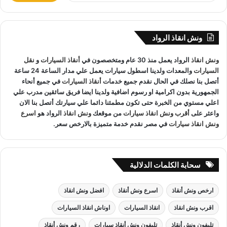
الأسبوع.
ب
نقوم بـ
إنقاذ السيارات
خلال النهار والليل دون أي تكلفة إضافية.
ح
ث
جميع سائقي
أوناش الانقاذ
لدينا على دراية باستخدام أحدث
ونش انقاذ الرواد
ع
المعدات والتقنيات ورفع السيارات.
ن
ونش انقاذ
الرواد يعمل منذ 30 عام ومتخصصون في
أنقاذ السيارات
و
نقل
:
السيارات
والمعدات ولدينا اسطول سيارات يعمل علي مدار الساعة 24 ساعة
أتصل بنا نصلك في الحال نقدم جميع خدمات
أنقاذ السيارات
في جميع أنحاء
الجمهورية بدون اكرامية او رسوم اضافية ولدينا ايضا فريق سائقين مدرب علي
ونش انقاذ برج العرب
لدينا فريق خدمة عملاء يعمل علي مدار
اعلي مستوي من الخبرة حتى تكون مطمئنا دائما علي سيارتك أتصل بنا الان
الساعة و فريق سائقين و وناشين قادرين على التعامل مع كافة
واعثر على
أقرب ونش انقاذ سيارات
من موقعك
ونش انقاذ
الرواد هو
اسرع
مواقف سيارتك
سحب سيارات
أو
رفع سيارات
أو
إنقاذ سيارات
اذا
ونش انقاذ سيارات
في مصر نقدم خدمة متميزة بالارخص سعر.
كان عطل او حادث
ونش انقاذ
سيارات الرواد نحن
أسرع ونش انقاذ
مما يجعل خدمة
انقاذ السيارات
سهل على عملائنا.
سحابة الكلمات الدلالية
ارخص ونش أنقاذ
اسرع ونش أنقاذ
افضل ونش انقاذ
اقرب ونش انقاذ
انقاذ السيارات
اوناش انقاذ السيارات
تليفون ونش أنقاذ
تليفون ونش أنقاذ سيارات
رقم ونش أنقاذ