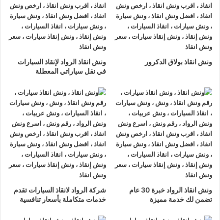
ونش انقاذ الرواد
لدينا دائما
ونش انقاذ سيارات في برج العرب
لسحب و إنقاذ سيارتك وأخذك الي اقرب مركز صيانة أو وكيل معتمد
، أتصل بنا الان ولا تتردد
ونش انقاذ الرواد
هو
أرخص ونش انقاذ في
ونش انقاذ بولاق الدكرور
ونش انقاذ الرواد لإنقاذ السيارات
برج العرب
, نحن نعمل على مدار الساعة ، اتصل الان
في نقل سياراتي المعطلة
01063144040
–
01093018585
–
01120018852
يصلك
ونش
انقاذ سيارات
سريع و مجهز بأحدث المعدات وأحدث وسائل الأمان
والراحة.
ونش انقاذ سيارات
برج العرب
ما يميزنا عن غيرنا انفرادنا بتقديم خدماتنا باحترافية عالية ونعمل منذ
عام 2002 على الطرق السريعة بكافة انحاء جمهورية مصر العربية
لبناء جسور من الثقة المتبادلة بين الشركة وعملائها و انقاذ و
نقل
ونش انقاذ الرواد خبرة 30 عام
شركة الرواد لانقاذ السيارات تقدم
السيارات
المعطلة و
سحب السيارات
من الحوادث.
تضمن لك خدمة مميزة
خدمات متكاملة بأسعار تنافسية
اسرع
ونش انقاذ سيارات
في برج