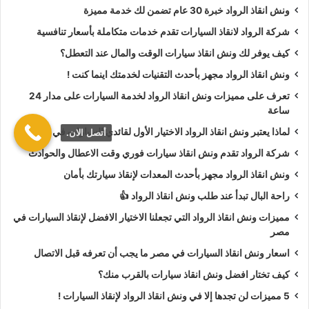
ونش انقاذ الرواد خبرة 30 عام تضمن لك خدمة مميزة
طلب
ونش انقاذ سيارات
لـ فتح أبواب السيارة.
طلب
ونش انقاذ سيارات
لأخد وصلة بطارية.
شركة الرواد لانقاذ السيارات تقدم خدمات متكاملة بأسعار تنافسية
طلب
ونش انقاذ سيارات
لنقلك لاقرب مركز صيانة.
كيف يوفر لك ونش انقاذ سيارات الوقت والمال عند التعطل؟
ونش انقاذ الرواد مجهز بأحدث التقنيات لخدمتك اينما كنت !
أسعار
ونش انقاذ الرواد
تعتبر رمزية لأننا نمتلك دائما
ونش أنقاذ
تعرف على مميزات ونش انقاذ الرواد لخدمة السيارات على مدار 24
سيارات في برج العرب
دائما اوناشنا قريبة منك وخدماتنا بأعلي
ساعة
جودة واقل سعر و نسعي دائما لرضا العملاء لأنك أنت وسيارتك على
لماذا يعتبر ونش انقاذ الرواد الاختيار الأول لقائدي السيارات في مصر؟
أتصل الان.
رأس أولوياتنا نحن دائما نراقب جميع
سيارات الانقاذ
من خلال GPS
شركة الرواد تقدم ونش انقاذ سيارات فوري وقت الاعطال والحوادث
لنجعلك دائما في امان تام علي الطريق.
ونش انقاذ الرواد مجهز بأحدث المعدات لإنقاذ سيارتك بأمان
ونش انقاذ الرواد
نحن الاقرب لك :
راحة البال تبدأ عند طلب ونش انقاذ الرواد 👍
مميزات ونش انقاذ الرواد التي تجعلنا الاختيار الافضل لإنقاذ السيارات في
ونش انقاذ برج العرب
مصر
ونش انقاذ سيارات برج العرب
اسعار ونش انقاذ السيارات في مصر ما يجب أن تعرفه قبل الاتصال
رقم ونش انقاذ في برج العرب
كيف تختار افضل ونش انقاذ سيارات بالقرب منك؟
تليفون ونش انقاذ في برج العرب
5 مميزات لن تجدها إلا في ونش انقاذ الرواد لإنقاذ السيارات !
ونش انقاذ سيارات في برج العرب