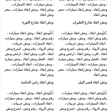
برج العرب او على الطريق وذلك لأننا نعمل على مدار الساعة طوال
أيام الأسبوع.
2- الأمان
ونش انقاذ شارع الطيران
ونش انقاذ شارع الثورة
ونش انقاذ السيارات
مراقبة بـ GPS وهي آمنة للغاية تحافظ علي
السيارة امنة تماما حتي الوصول إلي أقرب مركز صيانة.
3- الخبرة
فريق عمل شركة الرواد لإنقاذ و رفع السيارات مدرب على كيفية
نقل
السيارات
وتثبيتها علي
ونش الانقاذ
وذلك إلى جانب خبرتهم المتميزة
في اختيار أسرع الطرق.
4- الانتشار الواسع
ونش انقاذ قصر النيل
ونش انقاذ راس الحكمة
تنتشر
اوناش الانقاذ في برج العرب
أو علي الطرق الرئيسية في جميع
انحاء الجمهورية وهو ما يسمح بسرعة وصول
ونش انقاذ السيارات
اليك خلال 15 دقيقة بحد اقصي.