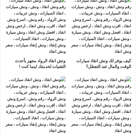
السويس
ونش انقاذ سيارات جسر السويس
لدينا
ونش انقاذ سيارات
مزود
بمعدات حديثة و مجهزة لـ
سحب السيارات
من الاعطال والحوادث
نحن
أسرع ونش انقاذ سيارات
يرجي الاتصال بنا علي
رقم ونش انقاذ
سيارات
01063144040
–
01093018585
–
01120018852
ليصلك
اقرب ونش انقاذ
في غضون 15 دقائق بحد
كيف يوفر لك ونش انقاذ سيارات
ونش انقاذ الرواد مجهز بأحدث
اقصي.
الوقت والمال عند التعطل؟
التقنيات لخدمتك اينما كنت !
تليفون
ونش انقاذ سيارات
في جسر السويس
ونش انقاذ جسر السويس
نحن
أرخص ونش أنقاذ
في جسر السويس و
أسرع ونش إنقاذ
في جسر السويس و
أقرب ونش إنقاذ
في جسر
السويس دائما اوناشنا بالقرب منك ,
ونش انقاذ
جسر السويس من
ونش انقاذ
الرواد نعمل منذ 33 عاما ومتخصصون في أنقاذ ورفع
السيارات وخدمات الإنقاذ السريع ولدينا اسطول
سيارات إنقاذ
منتشرة في جسر السويس و جميع انحاء الجمهورية لإنقاذ و رفع