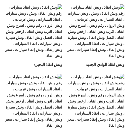
ونش انقاذ سيارات الرواد
لأنقاذ السيارات اسرع و ارخص
ونش انقاذ
سيارات في جسر السويس
بخصم 50% اتصل بنا الان ليصلك
اقرب
ونش انقاذ سيارات في جسر السويس
هناك العديد من الظروف
الطارئة التي قد تحدث لنا اثناء القيادة علي الطريق فمن الممكن ان
تتعرض لحادث سير مفاجي او ان تتعطل سيارتك وقد تحتاج الي نقلها
الي اقرب مركز صيانة او توكيل.
أذا كنت تبحث عن
ونش انقاذ سيارات
في جسر السويس اتصل بنا
ونش انقاذ الوادي الجديد
ونش انقاذ البحيرة
الان علي
01063144040
–
01093018585
–
01120018852