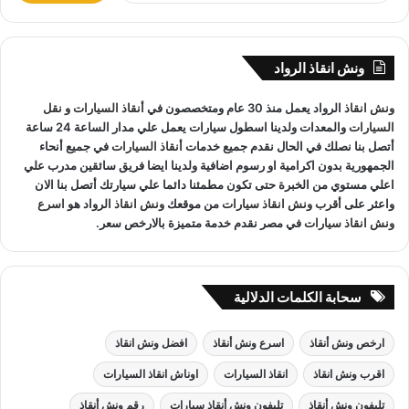
يوجد
ونش انقاذ سيارات
على مدار 24 ساعة طوال أيام
ب
الأسبوع.
ح
نقوم بـ
إنقاذ السيارات
خلال النهار والليل دون أي تكلفة إضافية.
ث
ونش انقاذ الرواد
ع
جميع سائقي
أوناش الانقاذ
لدينا على دراية باستخدام أحدث
ن
المعدات والتقنيات ورفع السيارات.
ونش انقاذ
الرواد يعمل منذ 30 عام ومتخصصون في
أنقاذ السيارات
و
نقل
:
السيارات
والمعدات ولدينا اسطول سيارات يعمل علي مدار الساعة 24 ساعة
أتصل بنا نصلك في الحال نقدم جميع خدمات
أنقاذ السيارات
في جميع أنحاء
الجمهورية بدون اكرامية او رسوم اضافية ولدينا ايضا فريق سائقين مدرب علي
اعلي مستوي من الخبرة حتى تكون مطمئنا دائما علي سيارتك أتصل بنا الان
ونش انقاذ جسر السويس
لدينا فريق خدمة عملاء يعمل علي مدار
واعثر على
أقرب ونش انقاذ سيارات
من موقعك
ونش انقاذ
الرواد هو
اسرع
الساعة و فريق سائقين و وناشين قادرين على التعامل مع كافة
ونش انقاذ سيارات
في مصر نقدم خدمة متميزة بالارخص سعر.
مواقف سيارتك
سحب سيارات
أو
رفع سيارات
أو
إنقاذ سيارات
اذا
كان عطل او حادث
ونش انقاذ
سيارات الرواد نحن
أسرع ونش انقاذ
مما يجعل خدمة
انقاذ السيارات
سهل على عملائنا.
سحابة الكلمات الدلالية
ارخص ونش أنقاذ
اسرع ونش أنقاذ
افضل ونش انقاذ
اقرب ونش انقاذ
انقاذ السيارات
اوناش انقاذ السيارات
تليفون ونش أنقاذ
تليفون ونش أنقاذ سيارات
رقم ونش أنقاذ