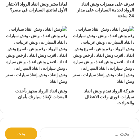
السيارات المعطلة و سيارات الحوادث.
تعرف على مميزات ونش انقاذ
لماذا يعتبر ونش انقاذ الرواد الاختيار
الرواد لخدمة السيارات على مدار
الأول لقائدي السيارات في مصر؟
24 ساعة
تتميز خدمة
إنقاذ السيارات
من شركة الرواد
لإنقاذ و رفع السيارات بالأتي :
نتعهد بوصول
ونش الانقاذ
بسرعة إلى
موقعك
في جسر
السويس خلال 10 دقائق بحد اقصي.
يمكنك الاتصال بنا أو ارسال موقعك علي
الواتساب
أو
إرسال
بريد إلكتروني
إلى أحد ممثلينا الموجودين لارسال
أقرب ونش
انقاذ
اليك في أي وقت.
ونش انقاذ سيارات
الرواد مؤمن بالكامل حتي لا يسب اي تلف
شركة الرواد تقدم ونش انقاذ
ونش انقاذ الرواد مجهز بأحدث
اجزاء سياراتك.
سيارات فوري وقت الاعطال
المعدات لإنقاذ سيارتك بأمان
والحوادث
لدينا
افضل ونش انقاذ سيارات
و
اسرع ونش انقاذ سيارات
و
اقرب ونش انقاذ سيارات
كما نقدم خدمة
انقاذ سيارات
باقل
سعر بدون رسوم اضافية و بدون اكراميات.
نقوم بتتبع جميع
سيارات الانقاذ
من خلال GPS.
ا
ل