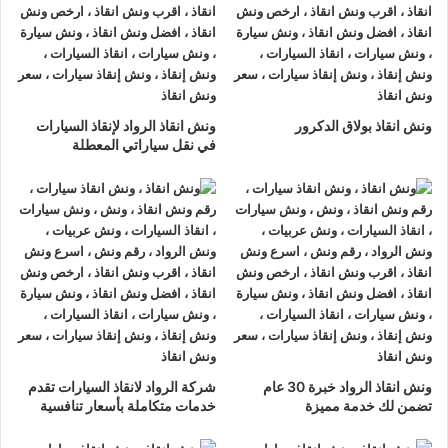
ونش انقاذ الرواد
لدينا دائما
ونش انقاذ سيارات في جسر السويس
لسحب و إنقاذ سيارتك وأخذك الي اقرب مركز صيانة أو وكيل معتمد
، أتصل بنا الان ولا تتردد
ونش انقاذ الرواد
هو
أرخص ونش انقاذ في
ونش انقاذ بولاق الدكرور
ونش انقاذ الرواد لإنقاذ السيارات
جسر السويس
, نحن نعمل على مدار الساعة ، اتصل الان
في نقل سياراتي المعطلة
01063144040
–
01093018585
–
01120018852
يصلك
ونش
انقاذ سيارات
سريع و مجهز بأحدث المعدات وأحدث وسائل الأمان
والراحة.
ونش انقاذ سيارات
جسر السويس
ما يميزنا عن غيرنا انفرادنا بتقديم خدماتنا باحترافية عالية ونعمل منذ
عام 2002 على الطرق السريعة بكافة انحاء جمهورية مصر العربية
لبناء جسور من الثقة المتبادلة بين الشركة وعملائها و انقاذ و
نقل
ونش انقاذ الرواد خبرة 30 عام
شركة الرواد لانقاذ السيارات تقدم
السيارات
المعطلة و
سحب السيارات
من الحوادث.
تضمن لك خدمة مميزة
خدمات متكاملة بأسعار تنافسية
اسرع
ونش انقاذ سيارات
في جسر