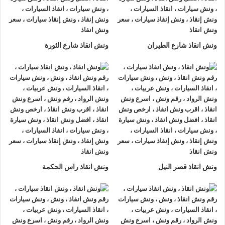
جسر السويس او على الطريق وذلك لأننا نعمل على مدار الساعة
طوال أيام الأسبوع.
2- الأمان
ونش انقاذ شارع الطيران
ونش انقاذ شارع الثورة
ونش انقاذ السيارات
مراقبة بـ GPS وهي آمنة للغاية تحافظ علي
السيارة امنة تماما حتي الوصول إلي أقرب مركز صيانة.
3- الخبرة
فريق عمل شركة الرواد لإنقاذ و رفع السيارات مدرب على كيفية
نقل
السيارات
وتثبيتها علي
ونش الانقاذ
وذلك إلى جانب خبرتهم المتميزة
في اختيار أسرع الطرق.
4- الانتشار الواسع
ونش انقاذ قصر النيل
ونش انقاذ راس الحكمة
تنتشر
اوناش الانقاذ في جسر السويس
أو علي الطرق الرئيسية في
جميع انحاء الجمهورية وهو ما يسمح بسرعة وصول
ونش انقاذ
السيارات
اليك خلال 15 دقيقة بحد اقصي.