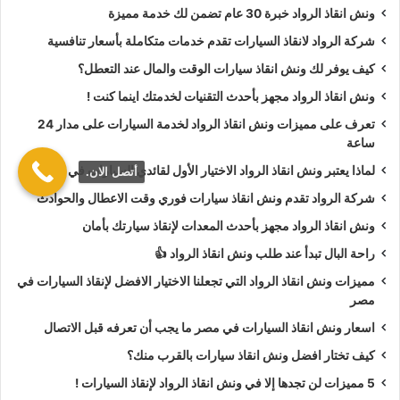
ونش انقاذ الرواد خبرة 30 عام تضمن لك خدمة مميزة
طلب
ونش انقاذ سيارات
لنفخ أطارات السيارة.
طلب
ونش انقاذ سيارات
لـ فتح أبواب السيارة.
شركة الرواد لانقاذ السيارات تقدم خدمات متكاملة بأسعار تنافسية
طلب
ونش انقاذ سيارات
لأخد وصلة بطارية.
كيف يوفر لك ونش انقاذ سيارات الوقت والمال عند التعطل؟
طلب
ونش انقاذ سيارات
لنقلك لاقرب مركز صيانة.
ونش انقاذ الرواد مجهز بأحدث التقنيات لخدمتك اينما كنت !
تعرف على مميزات ونش انقاذ الرواد لخدمة السيارات على مدار 24
أسعار
ونش انقاذ الرواد
تعتبر رمزية لأننا نمتلك دائما
ونش أنقاذ
ساعة
سيارات في جسر السويس
دائما اوناشنا قريبة منك وخدماتنا بأعلي
لماذا يعتبر ونش انقاذ الرواد الاختيار الأول لقائدي السيارات في مصر؟
أتصل الان.
جودة واقل سعر و نسعي دائما لرضا العملاء لأنك أنت وسيارتك على
شركة الرواد تقدم ونش انقاذ سيارات فوري وقت الاعطال والحوادث
رأس أولوياتنا نحن دائما نراقب جميع
سيارات الانقاذ
من خلال GPS
لنجعلك دائما في امان تام علي الطريق.
ونش انقاذ الرواد مجهز بأحدث المعدات لإنقاذ سيارتك بأمان
راحة البال تبدأ عند طلب ونش انقاذ الرواد 👍
ونش انقاذ الرواد
نحن الاقرب لك :
مميزات ونش انقاذ الرواد التي تجعلنا الاختيار الافضل لإنقاذ السيارات في
مصر
ونش انقاذ جسر السويس
اسعار ونش انقاذ السيارات في مصر ما يجب أن تعرفه قبل الاتصال
ونش انقاذ سيارات جسر السويس
كيف تختار افضل ونش انقاذ سيارات بالقرب منك؟
رقم ونش انقاذ في جسر السويس
5 مميزات لن تجدها إلا في ونش انقاذ الرواد لإنقاذ السيارات !
تليفون ونش انقاذ في جسر السويس